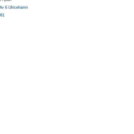
Div 6 Ulricehamn
081