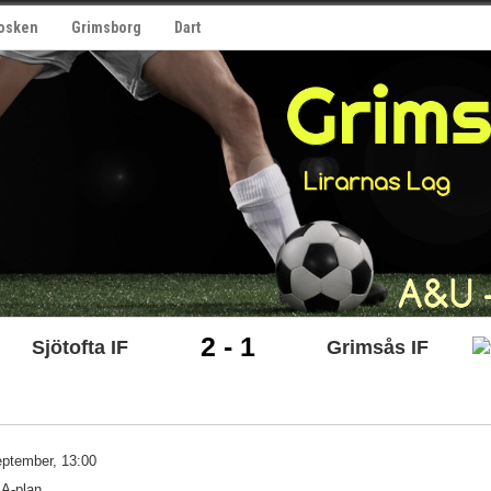
osken
Grimsborg
Dart
2 - 1
Sjötofta IF
Grimsås IF
eptember, 13:00
 A-plan