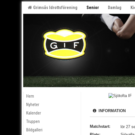
Grimsås Idrottsförening
Senior
Damlag
Ki
Hem
Nyheter
INFORMATION
Kalender
Truppen
Matchstart:
lör 27 s
Bildgalleri
Plats:
Sjövalla