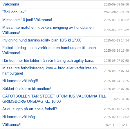
Välkomna
2025-09-09 09:56
"Boll och Lek"
2025-08-13 11:53
Missa inte 10 juni! Välkomna!
2025-06-05 09:52
Missa inte matchen, kiosken, invigning av hundplanen,
2025-06-03 15:02
Välkomna!
Invigning hund träning/agility plan 10/6 kl 17.00
2025-05-19 14:34
Fotbollslördag... och varför inte en hamburgare till lunch.
2025-05-19 13:49
Välkomna!
Här kommer lite bilder från vår träning och agility bana.
2025-05-07 07:58
Missa inte fotbollsfredag, korv & bröd eller varför inte en
2025-05-07 07:43
hamburgare!
Ni kommer väl ihåg!!!
2025-04-24 12:25
Såklart önskar ni bli medlem!
2025-04-22 07:45
GÅFOTBOLLEN TAR STEGET UTOMHUS VÄLKOMNA TILL
2025-04-16
GRIMSBORG ONSDAG KL. 10.00
Är du sugen på att spela fotboll?
2025-03-18 12:53
Ni kommer väl ihåg
2025-02-12 12:02
Välkomna!!
2024-11-12 12:11