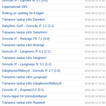
Grimsås IF - Dannike IK 5-1 (3-0)
2015-09-19 11:52
Loppmarknad 19/9
2015-09-18 20:21
Ändring av speldag för A-laget!
2015-09-15 22:52
Tränarens tankar inför Dannike!
2015-09-15 22:51
Dalsjöfors GoIF - Grimsås IF 1-2 (1-1)
2015-09-14 18:20
Tränarens tankar inför Dalsjöfors!
2015-09-10 06:09
Grimsås IF - Redvägs FK 7-1 (4-0)
2015-09-06 10:08
Tränarens tankar inför Redväg!
2015-09-03 21:37
Grimsås IF - Länghems IF 6-2 (2-1)
2015-09-01 17:38
Tränarens tankar inför Länghem!
2015-08-26 20:57
Grimsås IF - Ljungsarps IF 3-1 (1-1)
2015-08-23 19:11
Gånghester/Målsryd - Grimsås IF 2-7 (1-6)
2015-08-22 07:19
Tränarens tankar inför Ljungsarp!
2015-08-20 16:35
Tränarens tankar inför Gånghester/Målsryd!
2015-08-17 21:01
Grimsås IF - Äspered 0-2 (0-1)
2015-08-17 20:57
Första lägret för Grimsåskillarna!
2015-08-14 09:24
Tränarens tankar inför Äspered!
2015-08-13 17:38