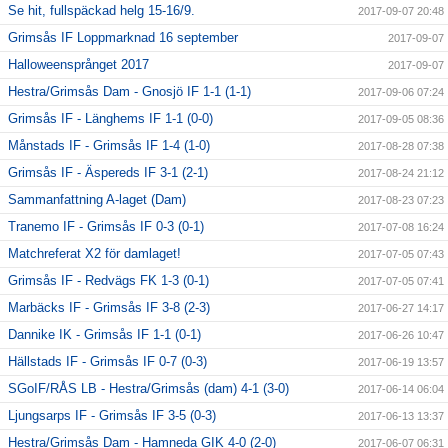
Se hit, fullspäckad helg 15-16/9.
2017-09-07 20:48
Grimsås IF Loppmarknad 16 september
2017-09-07
Halloweensprånget 2017
2017-09-07
Hestra/Grimsås Dam - Gnosjö IF 1-1 (1-1)
2017-09-06 07:24
Grimsås IF - Länghems IF 1-1 (0-0)
2017-09-05 08:36
Månstads IF - Grimsås IF 1-4 (1-0)
2017-08-28 07:38
Grimsås IF - Äspereds IF 3-1 (2-1)
2017-08-24 21:12
Sammanfattning A-laget (Dam)
2017-08-23 07:23
Tranemo IF - Grimsås IF 0-3 (0-1)
2017-07-08 16:24
Matchreferat X2 för damlaget!
2017-07-05 07:43
Grimsås IF - Redvägs FK 1-3 (0-1)
2017-07-05 07:41
Marbäcks IF - Grimsås IF 3-8 (2-3)
2017-06-27 14:17
Dannike IK - Grimsås IF 1-1 (0-1)
2017-06-26 10:47
Hällstads IF - Grimsås IF 0-7 (0-3)
2017-06-19 13:57
SGoIF/RÅS LB - Hestra/Grimsås (dam) 4-1 (3-0)
2017-06-14 06:04
Ljungsarps IF - Grimsås IF 3-5 (0-3)
2017-06-13 13:37
Hestra/Grimsås Dam - Hamneda GIK 4-0 (2-0)
2017-06-07 06:31