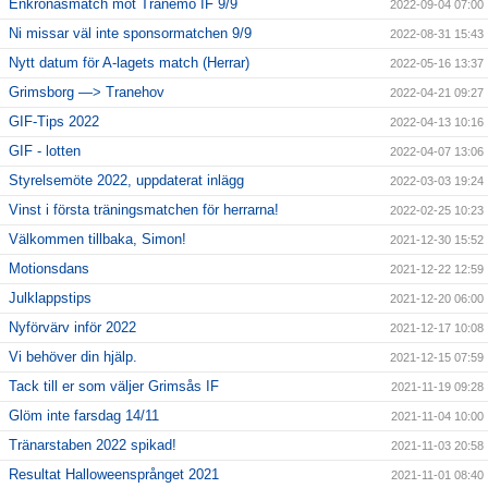
Enkronasmatch mot Tranemo IF 9/9
2022-09-04 07:00
Ni missar väl inte sponsormatchen 9/9
2022-08-31 15:43
Nytt datum för A-lagets match (Herrar)
2022-05-16 13:37
Grimsborg —> Tranehov
2022-04-21 09:27
GIF-Tips 2022
2022-04-13 10:16
GIF - lotten
2022-04-07 13:06
Styrelsemöte 2022, uppdaterat inlägg
2022-03-03 19:24
Vinst i första träningsmatchen för herrarna!
2022-02-25 10:23
Välkommen tillbaka, Simon!
2021-12-30 15:52
Motionsdans
2021-12-22 12:59
Julklappstips
2021-12-20 06:00
Nyförvärv inför 2022
2021-12-17 10:08
Vi behöver din hjälp.
2021-12-15 07:59
Tack till er som väljer Grimsås IF
2021-11-19 09:28
Glöm inte farsdag 14/11
2021-11-04 10:00
Tränarstaben 2022 spikad!
2021-11-03 20:58
Resultat Halloweensprånget 2021
2021-11-01 08:40