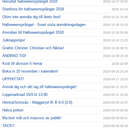
Resultat halloweensprånget 2018
2018-10-27 18:02
Startlista för halloweensprånget 2018
2018-10-24
Glöm inte anmäla dig till årets fest!
2018-10-23 15:44
Halloweensprånget - Snart sista anmälningsdagen
2018-10-18 15:23
Anmälan till Halloweensprånget 2018
2018-10-18 05:56
Julklappstips!
2018-10-10 13:23
Grattis Christer, Christian och Niklas!
2018-10-10 08:31
ÄNDRAD TID!
2018-10-09 20:19
Kval till division 5 herrar
2018-10-08
Boka in 10 november i kalendern!
2018-09-18 20:24
UPPHITTAT!
2018-09-17 16:53
Anmäl dig och ditt lag till halloweensprånget!
2018-09-12 10:37
Loppmarknad 15/9 kl 13:00
2018-09-12 10:35
Hestra/Grimsås - Waggeryd IK B 6-0 (2-0)
2018-09-03 15:07
Halva potten
2018-09-03 06:50
Mycket mål och massvis av publik!
2018-08-28 09:51
TACK!!
2018-08-20 06:18