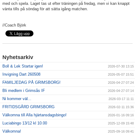
med och spela. Laget tas ut efter träningen på fredag, men vi kan knappt
vänta tills på söndag för att sätta igång matchen.
Sponsorer
//Coach Björk
Länkar
Grimsås IF styrdokument
GDPR
Nyhetsarkiv
Boll & Lek Startar igen!
2026-07-30 13:15
Invigning Dart 260508
2026-05-07 15:51
FAMILJEDAG PÅ GRIMSBORG!
2026-04-27 07:24
Bli medlem i Grimsås IF
2026-04-27 07:14
Ni kommer väl...
2026-03-17 11:11
FRITIDSGÅRD GRIMSBORG
2026-02-11 15:36
Välkomna till Alla hjärtansdagsbingo!
2026-01-16 09:16
Luciabingo 13/12 kl 10.00
2025-12-09 15:48
Välkomna!
2025-09-16 09:41