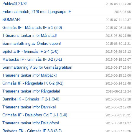
Pubkväll 21/8!
2015-08-11 17:38
Enkronasmatch, 21/8 mot Ljungsarps IF
2015-08-05
SOMMAR
2015-07-11 12:37
Grimsås IF - Månstads IF 5-1 (3-0)
2015-07-03 11:56
Tränarens tankar inför Månstad!
2015-06-30 21:59
Sammanfattning av Örebro cupen!
2015-06-30 11:21
Sjötofta IF - Grimsås IF 2-4 (1-0)
2015-06-29 16:13
Marbäcks IF - Grimsås IF 3-2 (3-1)
2015-06-18 12:07
Sommarträning V 26 för Grimsåsgrabbar!
2015-06-17 15:54
Tränarens tankar inför Marbäck!
2015-06-15 15:06
Grimsås IF - Rångedala IK 0-2 (0-1)
2015-06-14 12:48
Tränarens tankar inför Rångedala!
2015-06-11 11:24
Dannike IK - Grimsås IF 2-1 (0-0)
2015-06-05 12:18
Tränarens tankar inför Dannike!
2015-06-02 12:00
Grimsås IF - Dalsjöfors GoIF 1-1 (1-0)
2015-06-01 20:21
Tränarens tankar inför Dalsjöfors!
2015-05-28 14:27
Redvägs FK - Grimsås IF 3-3 (2-2)
2015-05-27 10:26