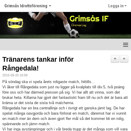
Grimsås Idrottsförening
Logga in
Hem
Tränarens tankar inför
<
>
Rångedala!
Nyheter
2015-09-25 16:58
Föreningen
På söndag ska vi spela årets roligaste match, hittills...
Vi åker till Rångedala som just nu ligger på kvalplats till div.5, två poäng
före oss och har därmed pressen på sig. Vi har allt att vinna, som det
Kalender
brukar heta. Killarna har gjort det fantastiskt fram till nu och det är bara att
kräma ur det sista de sista två matcherna.
Våra lag
Rångedala har en bra centrallinje och i övrigt ett ganska jämt lag. De har
spelat många oavgjorda och bara förlorat en match, däremot har vi vunnit
Matcher
en match mer än dem och även gjort fler mål så det kommer bli en rolig,
spännande och jämn match.
Vi har inga avstängningar och i vår breda trupp är det många som vill vara
Bildgalleri