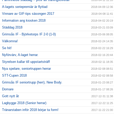
2018-04-11 12:10
A-lagets seriepremiär är flyttad
2018-04-09 12:36
Vinnare av GIF-tips säsongen 2017
2018-04-08 11:41
Information ang kiosken 2018
2018-04-02 20:19
Städdag 2018
2018-03-21 03:09
Grimsås IF - Björketorps IF 2-0 (1-0)
2018-03-06 08:05
Välkomna!
2018-02-24 14:35
Se hit!
2018-02-22 16:29
Nyförvärv, A-laget herrar.
2018-02-16 20:44
Styrelsen kallar till uppstartsträff
2018-02-11 18:35
Nya spelare, seniortruppen herrar
2018-02-08 08:51
STT-Cupen 2018
2018-02-02 08:58
Grimsås IF seniortrupp (herr), New Body.
2018-01-23 08:27
Domare
2018-01-17 08:26
Gott nytt åt
2017-12-31 11:38
Lagbygge 2018 (Senior herrar)
2017-12-22 11:25
Tränarstaben inför 2018 börjar ta form!
2017-11-22 21:00