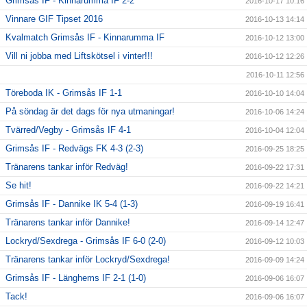
Grimsås IF - Kinnarumma IF 2-2
2016-10-17 10:16
Vinnare GIF Tipset 2016
2016-10-13 14:14
Kvalmatch Grimsås IF - Kinnarumma IF
2016-10-12 13:00
Vill ni jobba med Liftskötsel i vinter!!!
2016-10-12 12:26
2016-10-11 12:56
Töreboda IK - Grimsås IF 1-1
2016-10-10 14:04
På söndag är det dags för nya utmaningar!
2016-10-06 14:24
Tvärred/Vegby - Grimsås IF 4-1
2016-10-04 12:04
Grimsås IF - Redvägs FK 4-3 (2-3)
2016-09-25 18:25
Tränarens tankar inför Redväg!
2016-09-22 17:31
Se hit!
2016-09-22 14:21
Grimsås IF - Dannike IK 5-4 (1-3)
2016-09-19 16:41
Tränarens tankar inför Dannike!
2016-09-14 12:47
Lockryd/Sexdrega - Grimsås IF 6-0 (2-0)
2016-09-12 10:03
Tränarens tankar inför Lockryd/Sexdrega!
2016-09-09 14:24
Grimsås IF - Länghems IF 2-1 (1-0)
2016-09-06 16:07
Tack!
2016-09-06 16:07