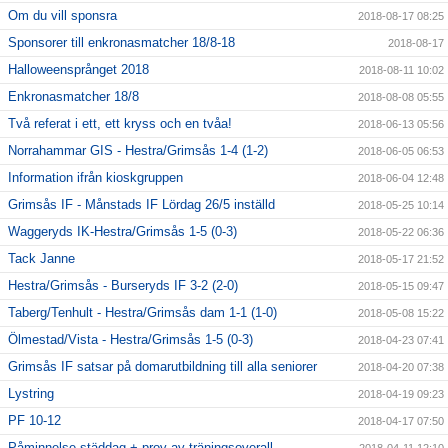
Om du vill sponsra
2018-08-17 08:25
Sponsorer till enkronasmatcher 18/8-18
2018-08-17
Halloweensprånget 2018
2018-08-11 10:02
Enkronasmatcher 18/8
2018-08-08 05:55
Två referat i ett, ett kryss och en tvåa!
2018-06-13 05:56
Norrahammar GIS - Hestra/Grimsås 1-4 (1-2)
2018-06-05 06:53
Information ifrån kioskgruppen
2018-06-04 12:48
Grimsås IF - Månstads IF Lördag 26/5 inställd
2018-05-25 10:14
Waggeryds IK-Hestra/Grimsås 1-5 (0-3)
2018-05-22 06:36
Tack Janne
2018-05-17 21:52
Hestra/Grimsås - Burseryds IF 3-2 (2-0)
2018-05-15 09:47
Taberg/Tenhult - Hestra/Grimsås dam 1-1 (1-0)
2018-05-08 15:22
Ölmestad/Vista - Hestra/Grimsås 1-5 (0-3)
2018-04-23 07:41
Grimsås IF satsar på domarutbildning till alla seniorer
2018-04-20 07:38
Lystring
2018-04-19 09:23
PF 10-12
2018-04-17 07:50
Påminnelse städdag + prov av träningsoverall