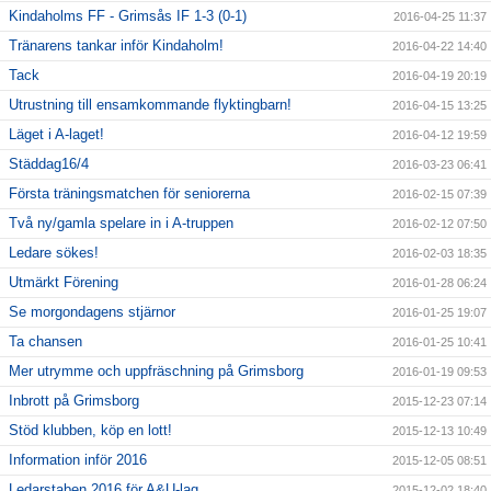
Kindaholms FF - Grimsås IF 1-3 (0-1)
2016-04-25 11:37
Tränarens tankar inför Kindaholm!
2016-04-22 14:40
Tack
2016-04-19 20:19
Utrustning till ensamkommande flyktingbarn!
2016-04-15 13:25
Läget i A-laget!
2016-04-12 19:59
Städdag16/4
2016-03-23 06:41
Första träningsmatchen för seniorerna
2016-02-15 07:39
Två ny/gamla spelare in i A-truppen
2016-02-12 07:50
Ledare sökes!
2016-02-03 18:35
Utmärkt Förening
2016-01-28 06:24
Se morgondagens stjärnor
2016-01-25 19:07
Ta chansen
2016-01-25 10:41
Mer utrymme och uppfräschning på Grimsborg
2016-01-19 09:53
Inbrott på Grimsborg
2015-12-23 07:14
Stöd klubben, köp en lott!
2015-12-13 10:49
Information inför 2016
2015-12-05 08:51
Ledarstaben 2016 för A&U-lag
2015-12-02 18:40