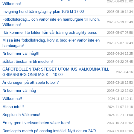
2025-06-03 15:02
Välkomna!
Invigning hund träning/agility plan 10/6 kl 17.00
2025-05-19 14:34
Fotbollslördag... och varför inte en hamburgare till lunch.
2025-05-19 13:49
Välkomna!
Här kommer lite bilder från vår träning och agility bana.
2025-05-07 07:58
Missa inte fotbollsfredag, korv & bröd eller varför inte en
2025-05-07 07:43
hamburgare!
Ni kommer väl ihåg!!!
2025-04-24 12:25
Såklart önskar ni bli medlem!
2025-04-22 07:45
GÅFOTBOLLEN TAR STEGET UTOMHUS VÄLKOMNA TILL
2025-04-16
GRIMSBORG ONSDAG KL. 10.00
Är du sugen på att spela fotboll?
2025-03-18 12:53
Ni kommer väl ihåg
2025-02-12 12:02
Välkomna!!
2024-11-12 12:11
Missa inte!!!
2024-11-07 14:18
Sopplunch Välkomna!
2024-10-31 11:00
En ny gren i verksamheten växer fram!
2024-10-23 10:02
Damlagets match på onsdag inställd. Nytt datum 24/9
2024-09-03 13:05