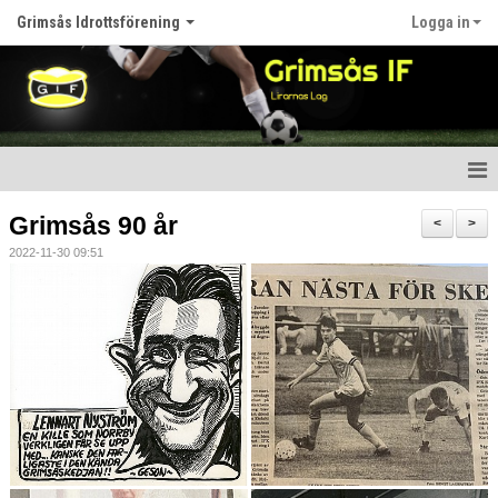
Grimsås Idrottsförening
Logga in
Hem
Grimsås 90 år
<
>
2022-11-30 09:51
Nyheter
Föreningen
Kalender
Våra lag
Matcher
Bildgalleri