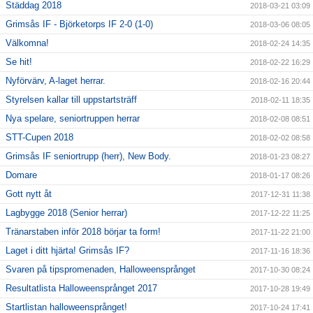
Städdag 2018
2018-03-21 03:09
Grimsås IF - Björketorps IF 2-0 (1-0)
2018-03-06 08:05
Välkomna!
2018-02-24 14:35
Se hit!
2018-02-22 16:29
Nyförvärv, A-laget herrar.
2018-02-16 20:44
Styrelsen kallar till uppstartsträff
2018-02-11 18:35
Nya spelare, seniortruppen herrar
2018-02-08 08:51
STT-Cupen 2018
2018-02-02 08:58
Grimsås IF seniortrupp (herr), New Body.
2018-01-23 08:27
Domare
2018-01-17 08:26
Gott nytt åt
2017-12-31 11:38
Lagbygge 2018 (Senior herrar)
2017-12-22 11:25
Tränarstaben inför 2018 börjar ta form!
2017-11-22 21:00
Laget i ditt hjärta! Grimsås IF?
2017-11-16 18:36
Svaren på tipspromenaden, Halloweensprånget
2017-10-30 08:24
Resultatlista Halloweensprånget 2017
2017-10-28 19:49
Startlistan halloweensprånget!
2017-10-24 17:41