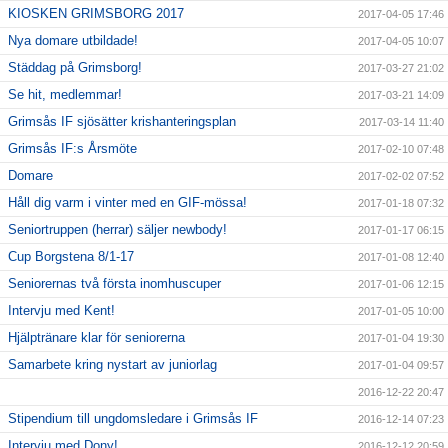
KIOSKEN GRIMSBORG 2017
2017-04-05 17:46
Nya domare utbildade!
2017-04-05 10:07
Städdag på Grimsborg!
2017-03-27 21:02
Se hit, medlemmar!
2017-03-21 14:09
Grimsås IF sjösätter krishanteringsplan
2017-03-14 11:40
Grimsås IF:s Årsmöte
2017-02-10 07:48
Domare
2017-02-02 07:52
Håll dig varm i vinter med en GIF-mössa!
2017-01-18 07:32
Seniortruppen (herrar) säljer newbody!
2017-01-17 06:15
Cup Borgstena 8/1-17
2017-01-08 12:40
Seniorernas två första inomhuscuper
2017-01-06 12:15
Intervju med Kent!
2017-01-05 10:00
Hjälptränare klar för seniorerna
2017-01-04 19:30
Samarbete kring nystart av juniorlag
2017-01-04 09:57
2016-12-22 20:47
Stipendium till ungdomsledare i Grimsås IF
2016-12-14 07:23
Intervju med Dony!
2016-12-12 20:59