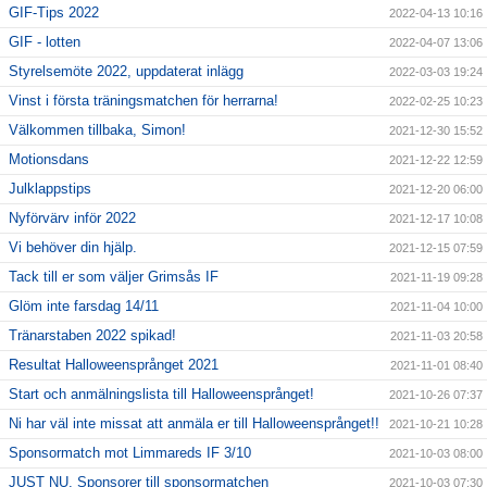
GIF-Tips 2022
2022-04-13 10:16
GIF - lotten
2022-04-07 13:06
Styrelsemöte 2022, uppdaterat inlägg
2022-03-03 19:24
Vinst i första träningsmatchen för herrarna!
2022-02-25 10:23
Välkommen tillbaka, Simon!
2021-12-30 15:52
Motionsdans
2021-12-22 12:59
Julklappstips
2021-12-20 06:00
Nyförvärv inför 2022
2021-12-17 10:08
Vi behöver din hjälp.
2021-12-15 07:59
Tack till er som väljer Grimsås IF
2021-11-19 09:28
Glöm inte farsdag 14/11
2021-11-04 10:00
Tränarstaben 2022 spikad!
2021-11-03 20:58
Resultat Halloweensprånget 2021
2021-11-01 08:40
Start och anmälningslista till Halloweensprånget!
2021-10-26 07:37
Ni har väl inte missat att anmäla er till Halloweensprånget!!
2021-10-21 10:28
Sponsormatch mot Limmareds IF 3/10
2021-10-03 08:00
JUST NU, Sponsorer till sponsormatchen
2021-10-03 07:30