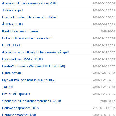
Anmälan till Halloweensprånget 2018
2018-10-18 05:56
Julklappstips!
2018-10-10 13:23
Grattis Christer, Christian och Niklas!
2018-10-10 08:31
ÄNDRAD TID!
2018-10-09 20:19
Kval till division 5 herrar
2018-10-08
Boka in 10 november i kalendern!
2018-09-18 20:24
UPPHITTAT!
2018-09-17 16:53
Anmäl dig och ditt lag till halloweensprånget!
2018-09-12 10:37
Loppmarknad 15/9 kl 13:00
2018-09-12 10:35
Hestra/Grimsås - Waggeryd IK B 6-0 (2-0)
2018-09-03 15:07
Halva potten
2018-09-03 06:50
Mycket mål och massvis av publik!
2018-08-28 09:51
TACK!!
2018-08-20 06:18
Om du vill sponsra
2018-08-17 08:25
Sponsorer till enkronasmatcher 18/8-18
2018-08-17
Halloweensprånget 2018
2018-08-11 10:02
Enkronasmatcher 18/8
2018-08-08 05:55