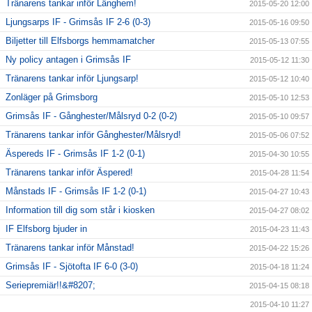
Tränarens tankar inför Länghem!
2015-05-20 12:00
Ljungsarps IF - Grimsås IF 2-6 (0-3)
2015-05-16 09:50
Biljetter till Elfsborgs hemmamatcher
2015-05-13 07:55
Ny policy antagen i Grimsås IF
2015-05-12 11:30
Tränarens tankar inför Ljungsarp!
2015-05-12 10:40
Zonläger på Grimsborg
2015-05-10 12:53
Grimsås IF - Gånghester/Målsryd 0-2 (0-2)
2015-05-10 09:57
Tränarens tankar inför Gånghester/Målsryd!
2015-05-06 07:52
Äspereds IF - Grimsås IF 1-2 (0-1)
2015-04-30 10:55
Tränarens tankar inför Äspered!
2015-04-28 11:54
Månstads IF - Grimsås IF 1-2 (0-1)
2015-04-27 10:43
Information till dig som står i kiosken
2015-04-27 08:02
IF Elfsborg bjuder in
2015-04-23 11:43
Tränarens tankar inför Månstad!
2015-04-22 15:26
Grimsås IF - Sjötofta IF 6-0 (3-0)
2015-04-18 11:24
Seriepremiär!!&#8207;
2015-04-15 08:18
2015-04-10 11:27