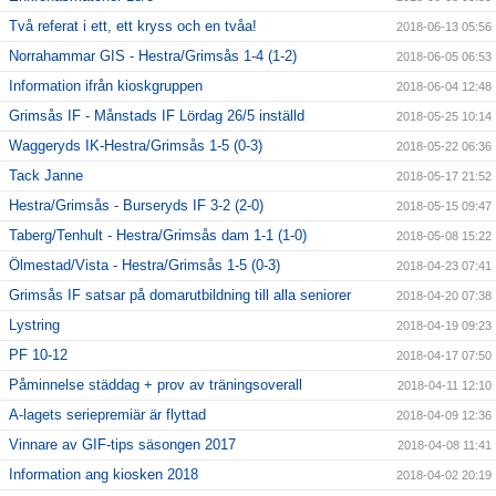
Två referat i ett, ett kryss och en tvåa!
2018-06-13 05:56
Norrahammar GIS - Hestra/Grimsås 1-4 (1-2)
2018-06-05 06:53
Information ifrån kioskgruppen
2018-06-04 12:48
Grimsås IF - Månstads IF Lördag 26/5 inställd
2018-05-25 10:14
Waggeryds IK-Hestra/Grimsås 1-5 (0-3)
2018-05-22 06:36
Tack Janne
2018-05-17 21:52
Hestra/Grimsås - Burseryds IF 3-2 (2-0)
2018-05-15 09:47
Taberg/Tenhult - Hestra/Grimsås dam 1-1 (1-0)
2018-05-08 15:22
Ölmestad/Vista - Hestra/Grimsås 1-5 (0-3)
2018-04-23 07:41
Grimsås IF satsar på domarutbildning till alla seniorer
2018-04-20 07:38
Lystring
2018-04-19 09:23
PF 10-12
2018-04-17 07:50
Påminnelse städdag + prov av träningsoverall
2018-04-11 12:10
A-lagets seriepremiär är flyttad
2018-04-09 12:36
Vinnare av GIF-tips säsongen 2017
2018-04-08 11:41
Information ang kiosken 2018
2018-04-02 20:19