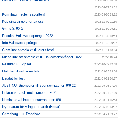
Derby Grimsås IF - Limmareds IF
2023-06-05 16:06
2023-04-17 09:32
Kom ihåg medlemsavgiften!
2023-03-16 13:12
Köp dina bingolotter av oss
2022-12-07 11:50
Grimsås 90 år
2022-11-30 09:51
Resultat Halloweensprånget 2022
2022-11-05 18:44
Info Halloweensprånget!
2022-11-02 09:07
Glöm inte anmäla er till årets fest!
2022-11-01 10:04
Missa inte att anmäla er till Halloweensprånget 2022
2022-10-24
Resultat GIF-tipset
2022-10-09 12:48
Matchen ikväll är inställd
2022-09-23 13:06
Bäddat för fest
2022-09-21 20:27
JUST NU, Sponsorer till sponsormatchen 9/9-22
2022-09-05 07:00
Enkronasmatch mot Tranemo IF 9/9
2022-09-04 07:00
Ni missar väl inte sponsormatchen 9/9
2022-08-31 15:43
Nytt datum för A-lagets match (Herrar)
2022-05-16 13:37
Grimsborg —> Tranehov
2022-04-21 09:27