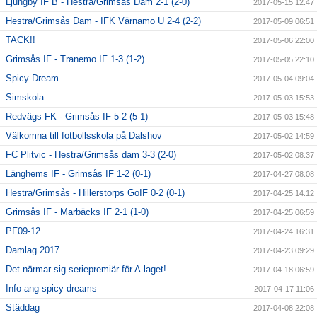
Ljungby IF B - Hestra/Grimsås Dam 2-1 (2-0)
2017-05-15 12:47
Hestra/Grimsås Dam - IFK Värnamo U 2-4 (2-2)
2017-05-09 06:51
TACK!!
2017-05-06 22:00
Grimsås IF - Tranemo IF 1-3 (1-2)
2017-05-05 22:10
Spicy Dream
2017-05-04 09:04
Simskola
2017-05-03 15:53
Redvägs FK - Grimsås IF 5-2 (5-1)
2017-05-03 15:48
Välkomna till fotbollsskola på Dalshov
2017-05-02 14:59
FC Plitvic - Hestra/Grimsås dam 3-3 (2-0)
2017-05-02 08:37
Länghems IF - Grimsås IF 1-2 (0-1)
2017-04-27 08:08
Hestra/Grimsås - Hillerstorps GoIF 0-2 (0-1)
2017-04-25 14:12
Grimsås IF - Marbäcks IF 2-1 (1-0)
2017-04-25 06:59
PF09-12
2017-04-24 16:31
Damlag 2017
2017-04-23 09:29
Det närmar sig seriepremiär för A-laget!
2017-04-18 06:59
Info ang spicy dreams
2017-04-17 11:06
Städdag
2017-04-08 22:08