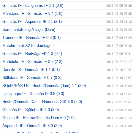
Grimsås IF - Länghems IF 1-1 (0-0)
2017-09-05 08:36
Månstads IF - Grimsås IF 1-4 (1-0)
2017-08-28 07:38
Grimsås IF - Äspereds IF 3-1 (2-1)
2017-08-24 21:12
Sammanfattning A-laget (Dam)
2017-08-23 07:23
Tranemo IF - Grimsås IF 0-3 (0-1)
2017-07-08 16:24
Matchreferat X2 för damlaget!
2017-07-05 07:43
Grimsås IF - Redvägs FK 1-3 (0-1)
2017-07-05 07:41
Marbäcks IF - Grimsås IF 3-8 (2-3)
2017-06-27 14:17
Dannike IK - Grimsås IF 1-1 (0-1)
2017-06-26 10:47
Hällstads IF - Grimsås IF 0-7 (0-3)
2017-06-19 13:57
SGoIF/RÅS LB - Hestra/Grimsås (dam) 4-1 (3-0)
2017-06-14 06:04
Ljungsarps IF - Grimsås IF 3-5 (0-3)
2017-06-13 13:37
Hestra/Grimsås Dam - Hamneda GIK 4-0 (2-0)
2017-06-07 06:31
Grimsås IF - Sjötofta IF 4-0 (3-0)
2017-06-05 06:54
Gnosjö IF - Hestra/Grimsås Dam 5-0 (1-0)
2017-05-30 15:12
Äspereds IF - Grimsås IF 3-0 (2-0)
2017-05-24 06:44