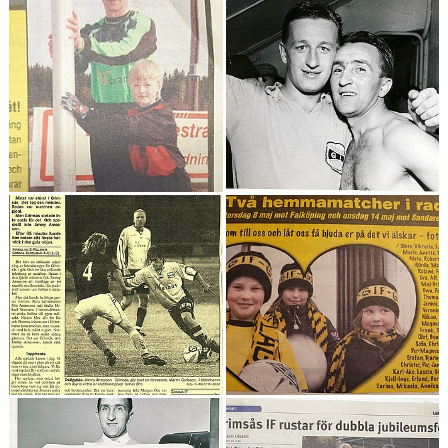
Sponsorer
Länkar
Grimsås IF styrdokument
GDPR