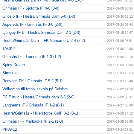
Hestra/Grimsås Dam - Hamneda GIK 4-0 (2-0)
2017-06-07 06:31
Grimsås IF - Sjötofta IF 4-0 (3-0)
2017-06-05 06:54
Gnosjö IF - Hestra/Grimsås Dam 5-0 (1-0)
2017-05-30 15:12
Äspereds IF - Grimsås IF 3-0 (2-0)
2017-05-24 06:44
Ljungby IF B - Hestra/Grimsås Dam 2-1 (2-0)
2017-05-15 12:47
Hestra/Grimsås Dam - IFK Värnamo U 2-4 (2-2)
2017-05-09 06:51
TACK!!
2017-05-06 22:00
Grimsås IF - Tranemo IF 1-3 (1-2)
2017-05-05 22:10
Spicy Dream
2017-05-04 09:04
Simskola
2017-05-03 15:53
Redvägs FK - Grimsås IF 5-2 (5-1)
2017-05-03 15:48
Välkomna till fotbollsskola på Dalshov
2017-05-02 14:59
FC Plitvic - Hestra/Grimsås dam 3-3 (2-0)
2017-05-02 08:37
Länghems IF - Grimsås IF 1-2 (0-1)
2017-04-27 08:08
Hestra/Grimsås - Hillerstorps GoIF 0-2 (0-1)
2017-04-25 14:12
Grimsås IF - Marbäcks IF 2-1 (1-0)
2017-04-25 06:59
PF09-12
2017-04-24 16:31