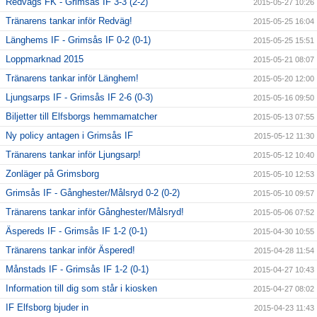
Redvägs FK - Grimsås IF 3-3 (2-2)
2015-05-27 10:26
Tränarens tankar inför Redväg!
2015-05-25 16:04
Länghems IF - Grimsås IF 0-2 (0-1)
2015-05-25 15:51
Loppmarknad 2015
2015-05-21 08:07
Tränarens tankar inför Länghem!
2015-05-20 12:00
Ljungsarps IF - Grimsås IF 2-6 (0-3)
2015-05-16 09:50
Biljetter till Elfsborgs hemmamatcher
2015-05-13 07:55
Ny policy antagen i Grimsås IF
2015-05-12 11:30
Tränarens tankar inför Ljungsarp!
2015-05-12 10:40
Zonläger på Grimsborg
2015-05-10 12:53
Grimsås IF - Gånghester/Målsryd 0-2 (0-2)
2015-05-10 09:57
Tränarens tankar inför Gånghester/Målsryd!
2015-05-06 07:52
Äspereds IF - Grimsås IF 1-2 (0-1)
2015-04-30 10:55
Tränarens tankar inför Äspered!
2015-04-28 11:54
Månstads IF - Grimsås IF 1-2 (0-1)
2015-04-27 10:43
Information till dig som står i kiosken
2015-04-27 08:02
IF Elfsborg bjuder in
2015-04-23 11:43