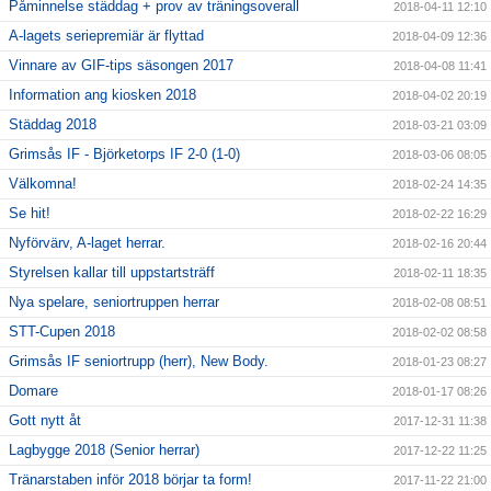
Påminnelse städdag + prov av träningsoverall
2018-04-11 12:10
A-lagets seriepremiär är flyttad
2018-04-09 12:36
Vinnare av GIF-tips säsongen 2017
2018-04-08 11:41
Information ang kiosken 2018
2018-04-02 20:19
Städdag 2018
2018-03-21 03:09
Grimsås IF - Björketorps IF 2-0 (1-0)
2018-03-06 08:05
Välkomna!
2018-02-24 14:35
Se hit!
2018-02-22 16:29
Nyförvärv, A-laget herrar.
2018-02-16 20:44
Styrelsen kallar till uppstartsträff
2018-02-11 18:35
Nya spelare, seniortruppen herrar
2018-02-08 08:51
STT-Cupen 2018
2018-02-02 08:58
Grimsås IF seniortrupp (herr), New Body.
2018-01-23 08:27
Domare
2018-01-17 08:26
Gott nytt åt
2017-12-31 11:38
Lagbygge 2018 (Senior herrar)
2017-12-22 11:25
Tränarstaben inför 2018 börjar ta form!
2017-11-22 21:00