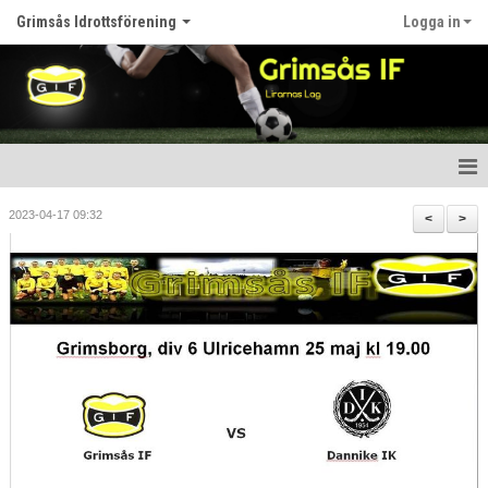
Grimsås Idrottsförening
Logga in
Hem
2023-04-17 09:32
<
>
Nyheter
Föreningen
Kalender
Våra lag
Matcher
Bildgalleri