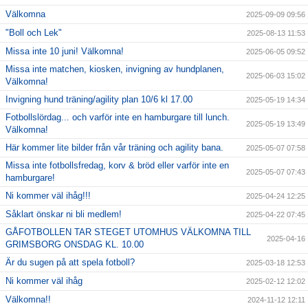
Välkomna
2025-09-09 09:56
"Boll och Lek"
2025-08-13 11:53
Missa inte 10 juni! Välkomna!
2025-06-05 09:52
Missa inte matchen, kiosken, invigning av hundplanen,
2025-06-03 15:02
Välkomna!
Invigning hund träning/agility plan 10/6 kl 17.00
2025-05-19 14:34
Fotbollslördag... och varför inte en hamburgare till lunch.
2025-05-19 13:49
Välkomna!
Här kommer lite bilder från vår träning och agility bana.
2025-05-07 07:58
Missa inte fotbollsfredag, korv & bröd eller varför inte en
2025-05-07 07:43
hamburgare!
Ni kommer väl ihåg!!!
2025-04-24 12:25
Såklart önskar ni bli medlem!
2025-04-22 07:45
GÅFOTBOLLEN TAR STEGET UTOMHUS VÄLKOMNA TILL
2025-04-16
GRIMSBORG ONSDAG KL. 10.00
Är du sugen på att spela fotboll?
2025-03-18 12:53
Ni kommer väl ihåg
2025-02-12 12:02
Välkomna!!
2024-11-12 12:11