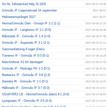
Se hit, fullspäckad helg 15-16/9.
2017-09-07 20:48
Grimsås IF Loppmarknad 16 september
2017-09-07
Halloweensprånget 2017
2017-09-07
Hestra/Grimsås Dam - Gnosjö IF 1-1 (1-1)
2017-09-06 07:24
Grimsås IF - Länghems IF 1-1 (0-0)
2017-09-05 08:36
Månstads IF - Grimsås IF 1-4 (1-0)
2017-08-28 07:38
Grimsås IF - Äspereds IF 3-1 (2-1)
2017-08-24 21:12
Sammanfattning A-laget (Dam)
2017-08-23 07:23
Tranemo IF - Grimsås IF 0-3 (0-1)
2017-07-08 16:24
Matchreferat X2 för damlaget!
2017-07-05 07:43
Grimsås IF - Redvägs FK 1-3 (0-1)
2017-07-05 07:41
Marbäcks IF - Grimsås IF 3-8 (2-3)
2017-06-27 14:17
Dannike IK - Grimsås IF 1-1 (0-1)
2017-06-26 10:47
Hällstads IF - Grimsås IF 0-7 (0-3)
2017-06-19 13:57
SGoIF/RÅS LB - Hestra/Grimsås (dam) 4-1 (3-0)
2017-06-14 06:04
Ljungsarps IF - Grimsås IF 3-5 (0-3)
2017-06-13 13:37