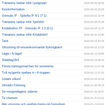
Tränarens tankar inför Ljungsarp!
2016-05-04 09:59
Kioskinformation
2016-05-03 20:39
Grimsås IF - Sjötofta IF 9-1 (7-1)
2016-05-02 16:44
Tränarens tankar inför Sjötofta!
2016-04-28 20:38
Kindaholms FF - Grimsås IF 1-3 (0-1)
2016-04-25 11:37
Tränarens tankar inför Kindaholm!
2016-04-22 14:40
Tack
2016-04-19 20:19
Utrustning till ensamkommande flyktingbarn!
2016-04-15 13:25
Läget i A-laget!
2016-04-12 19:59
Städdag16/4
2016-03-23 06:41
Första träningsmatchen för seniorerna
2016-02-15 07:39
Två ny/gamla spelare in i A-truppen
2016-02-12 07:50
Ledare sökes!
2016-02-03 18:35
Utmärkt Förening
2016-01-28 06:24
Se morgondagens stjärnor
2016-01-25 19:07
Ta chansen
2016-01-25 10:41
Mer utrymme och uppfräschning på Grimsborg
2016-01-19 09:53