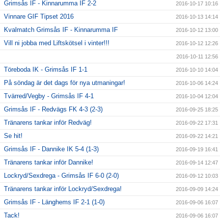
Grimsås IF - Kinnarumma IF 2-2
2016-10-17 10:16
Vinnare GIF Tipset 2016
2016-10-13 14:14
Kvalmatch Grimsås IF - Kinnarumma IF
2016-10-12 13:00
Vill ni jobba med Liftskötsel i vinter!!!
2016-10-12 12:26
2016-10-11 12:56
Töreboda IK - Grimsås IF 1-1
2016-10-10 14:04
På söndag är det dags för nya utmaningar!
2016-10-06 14:24
Tvärred/Vegby - Grimsås IF 4-1
2016-10-04 12:04
Grimsås IF - Redvägs FK 4-3 (2-3)
2016-09-25 18:25
Tränarens tankar inför Redväg!
2016-09-22 17:31
Se hit!
2016-09-22 14:21
Grimsås IF - Dannike IK 5-4 (1-3)
2016-09-19 16:41
Tränarens tankar inför Dannike!
2016-09-14 12:47
Lockryd/Sexdrega - Grimsås IF 6-0 (2-0)
2016-09-12 10:03
Tränarens tankar inför Lockryd/Sexdrega!
2016-09-09 14:24
Grimsås IF - Länghems IF 2-1 (1-0)
2016-09-06 16:07
Tack!
2016-09-06 16:07