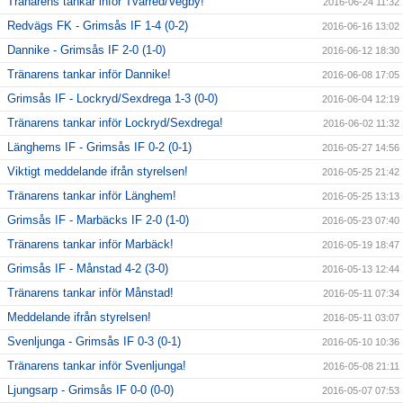
Tränarens tankar inför Tvärred/Vegby!
2016-06-24 11:32
Redvägs FK - Grimsås IF 1-4 (0-2)
2016-06-16 13:02
Dannike - Grimsås IF 2-0 (1-0)
2016-06-12 18:30
Tränarens tankar inför Dannike!
2016-06-08 17:05
Grimsås IF - Lockryd/Sexdrega 1-3 (0-0)
2016-06-04 12:19
Tränarens tankar inför Lockryd/Sexdrega!
2016-06-02 11:32
Länghems IF - Grimsås IF 0-2 (0-1)
2016-05-27 14:56
Viktigt meddelande ifrån styrelsen!
2016-05-25 21:42
Tränarens tankar inför Länghem!
2016-05-25 13:13
Grimsås IF - Marbäcks IF 2-0 (1-0)
2016-05-23 07:40
Tränarens tankar inför Marbäck!
2016-05-19 18:47
Grimsås IF - Månstad 4-2 (3-0)
2016-05-13 12:44
Tränarens tankar inför Månstad!
2016-05-11 07:34
Meddelande ifrån styrelsen!
2016-05-11 03:07
Svenljunga - Grimsås IF 0-3 (0-1)
2016-05-10 10:36
Tränarens tankar inför Svenljunga!
2016-05-08 21:11
Ljungsarp - Grimsås IF 0-0 (0-0)
2016-05-07 07:53