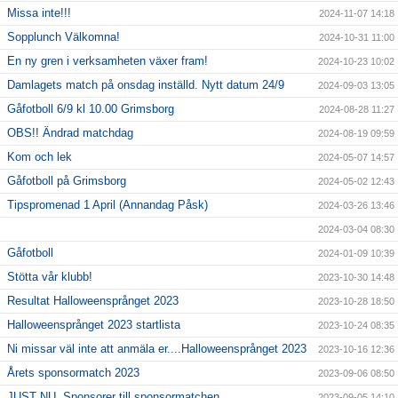
Missa inte!!!
2024-11-07 14:18
Sopplunch Välkomna!
2024-10-31 11:00
En ny gren i verksamheten växer fram!
2024-10-23 10:02
Damlagets match på onsdag inställd. Nytt datum 24/9
2024-09-03 13:05
Gåfotboll 6/9 kl 10.00 Grimsborg
2024-08-28 11:27
OBS!! Ändrad matchdag
2024-08-19 09:59
Kom och lek
2024-05-07 14:57
Gåfotboll på Grimsborg
2024-05-02 12:43
Tipspromenad 1 April (Annandag Påsk)
2024-03-26 13:46
2024-03-04 08:30
Gåfotboll
2024-01-09 10:39
Stötta vår klubb!
2023-10-30 14:48
Resultat Halloweensprånget 2023
2023-10-28 18:50
Halloweensprånget 2023 startlista
2023-10-24 08:35
Ni missar väl inte att anmäla er....Halloweensprånget 2023
2023-10-16 12:36
Årets sponsormatch 2023
2023-09-06 08:50
JUST NU, Sponsorer till sponsormatchen
2023-09-05 14:10