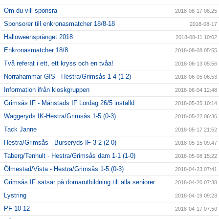
Om du vill sponsra
2018-08-17 08:25
Sponsorer till enkronasmatcher 18/8-18
2018-08-17
Halloweensprånget 2018
2018-08-11 10:02
Enkronasmatcher 18/8
2018-08-08 05:55
Två referat i ett, ett kryss och en tvåa!
2018-06-13 05:56
Norrahammar GIS - Hestra/Grimsås 1-4 (1-2)
2018-06-05 06:53
Information ifrån kioskgruppen
2018-06-04 12:48
Grimsås IF - Månstads IF Lördag 26/5 inställd
2018-05-25 10:14
Waggeryds IK-Hestra/Grimsås 1-5 (0-3)
2018-05-22 06:36
Tack Janne
2018-05-17 21:52
Hestra/Grimsås - Burseryds IF 3-2 (2-0)
2018-05-15 09:47
Taberg/Tenhult - Hestra/Grimsås dam 1-1 (1-0)
2018-05-08 15:22
Ölmestad/Vista - Hestra/Grimsås 1-5 (0-3)
2018-04-23 07:41
Grimsås IF satsar på domarutbildning till alla seniorer
2018-04-20 07:38
Lystring
2018-04-19 09:23
PF 10-12
2018-04-17 07:50