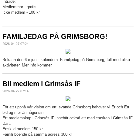
Inträde:
Medlemmar - gratis
Icke medlem - 100 kr
Sponsorer
Länkar
FAMILJEDAG PÅ GRIMSBORG!
Grimsås IF styrdokument
2026-04-27 07:24
GDPR
Boka in den 6:e juni i kalendern. Familjedag på Grimsborg, full med olika
aktiviteter. Mer info kommer.
Bli medlem i Grimsås IF
2026-04-27 07:14
För att uppnå vår vision om ett levande Grimsborg behöver vi Er och Ert
bidrag mer än någonsin.
Ett medlemskap i Grimsås IF innebär också ett medlemskap i Grimsås IF
Dart.
Enskild medlem 150 kr
Familj boende på samma adress 300 kr