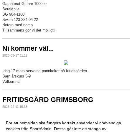
Garanterat Giffare 1000 kr
Betala via
BG 984-1180
Swish 123 224 04 22
Notera med namn
Tillsammans gör vi det möjligt!
Ni kommer väl...
2026-03-17 11:11
Idag 17 mars serveras pannkakor på fritidsgården.
Barn årskurs 5-9
Välkomna!
FRITIDSGÅRD GRIMSBORG
2026-02-11 15:36
För att hemsidan ska fungera korrekt använder vi nödvändiga
cookies från SportAdmin. Dessa går inte att stänga av.