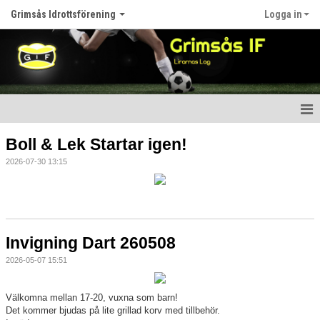
Grimsås Idrottsförening
Logga in
Hem
Boll & Lek Startar igen!
2026-07-30 13:15
Nyheter
Föreningen
Kalender
Invigning Dart 260508
Våra lag
2026-05-07 15:51
Matcher
Välkomna mellan 17-20, vuxna som barn!
Det kommer bjudas på lite grillad korv med tillbehör.
Bildgalleri