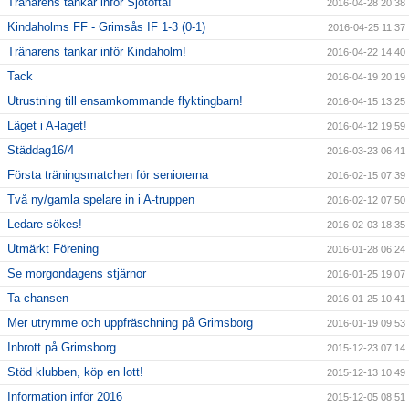
Tränarens tankar inför Sjötofta!
2016-04-28 20:38
Kindaholms FF - Grimsås IF 1-3 (0-1)
2016-04-25 11:37
Tränarens tankar inför Kindaholm!
2016-04-22 14:40
Tack
2016-04-19 20:19
Utrustning till ensamkommande flyktingbarn!
2016-04-15 13:25
Läget i A-laget!
2016-04-12 19:59
Städdag16/4
2016-03-23 06:41
Första träningsmatchen för seniorerna
2016-02-15 07:39
Två ny/gamla spelare in i A-truppen
2016-02-12 07:50
Ledare sökes!
2016-02-03 18:35
Utmärkt Förening
2016-01-28 06:24
Se morgondagens stjärnor
2016-01-25 19:07
Ta chansen
2016-01-25 10:41
Mer utrymme och uppfräschning på Grimsborg
2016-01-19 09:53
Inbrott på Grimsborg
2015-12-23 07:14
Stöd klubben, köp en lott!
2015-12-13 10:49
Information inför 2016
2015-12-05 08:51