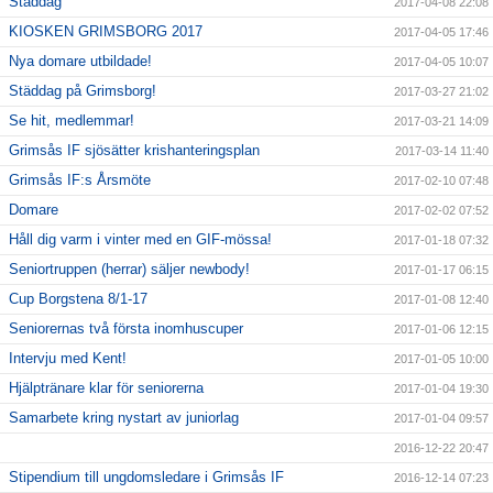
Städdag
2017-04-08 22:08
KIOSKEN GRIMSBORG 2017
2017-04-05 17:46
Nya domare utbildade!
2017-04-05 10:07
Städdag på Grimsborg!
2017-03-27 21:02
Se hit, medlemmar!
2017-03-21 14:09
Grimsås IF sjösätter krishanteringsplan
2017-03-14 11:40
Grimsås IF:s Årsmöte
2017-02-10 07:48
Domare
2017-02-02 07:52
Håll dig varm i vinter med en GIF-mössa!
2017-01-18 07:32
Seniortruppen (herrar) säljer newbody!
2017-01-17 06:15
Cup Borgstena 8/1-17
2017-01-08 12:40
Seniorernas två första inomhuscuper
2017-01-06 12:15
Intervju med Kent!
2017-01-05 10:00
Hjälptränare klar för seniorerna
2017-01-04 19:30
Samarbete kring nystart av juniorlag
2017-01-04 09:57
2016-12-22 20:47
Stipendium till ungdomsledare i Grimsås IF
2016-12-14 07:23