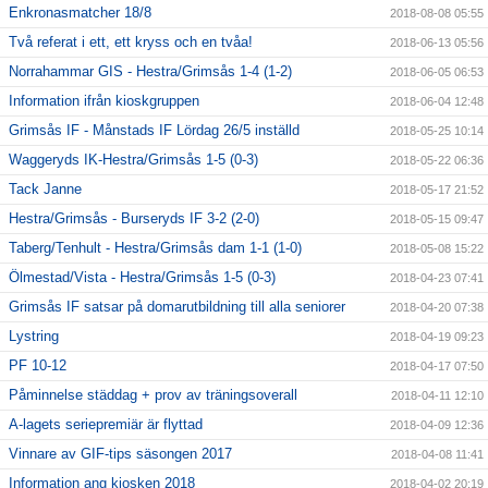
Enkronasmatcher 18/8
2018-08-08 05:55
Två referat i ett, ett kryss och en tvåa!
2018-06-13 05:56
Norrahammar GIS - Hestra/Grimsås 1-4 (1-2)
2018-06-05 06:53
Information ifrån kioskgruppen
2018-06-04 12:48
Grimsås IF - Månstads IF Lördag 26/5 inställd
2018-05-25 10:14
Waggeryds IK-Hestra/Grimsås 1-5 (0-3)
2018-05-22 06:36
Tack Janne
2018-05-17 21:52
Hestra/Grimsås - Burseryds IF 3-2 (2-0)
2018-05-15 09:47
Taberg/Tenhult - Hestra/Grimsås dam 1-1 (1-0)
2018-05-08 15:22
Ölmestad/Vista - Hestra/Grimsås 1-5 (0-3)
2018-04-23 07:41
Grimsås IF satsar på domarutbildning till alla seniorer
2018-04-20 07:38
Lystring
2018-04-19 09:23
PF 10-12
2018-04-17 07:50
Påminnelse städdag + prov av träningsoverall
2018-04-11 12:10
A-lagets seriepremiär är flyttad
2018-04-09 12:36
Vinnare av GIF-tips säsongen 2017
2018-04-08 11:41
Information ang kiosken 2018
2018-04-02 20:19