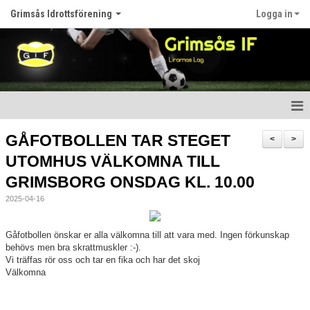
Grimsås Idrottsförening
Logga in
Hem
GÅFOTBOLLEN TAR STEGET
<
>
UTOMHUS VÄLKOMNA TILL
Nyheter
GRIMSBORG ONSDAG KL. 10.00
Föreningen
2025-04-16
Kalender
Gåfotbollen önskar er alla välkomna till att vara med. Ingen förkunskap
behövs men bra skrattmuskler :-).
Våra lag
Vi träffas rör oss och tar en fika och har det skoj
Välkomna
Matcher
Bildgalleri