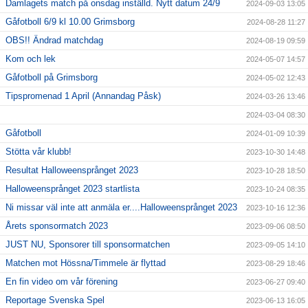
Damlagets match på onsdag inställd. Nytt datum 24/9
2024-09-03 13:05
Gåfotboll 6/9 kl 10.00 Grimsborg
2024-08-28 11:27
OBS!! Ändrad matchdag
2024-08-19 09:59
Kom och lek
2024-05-07 14:57
Gåfotboll på Grimsborg
2024-05-02 12:43
Tipspromenad 1 April (Annandag Påsk)
2024-03-26 13:46
2024-03-04 08:30
Gåfotboll
2024-01-09 10:39
Stötta vår klubb!
2023-10-30 14:48
Resultat Halloweensprånget 2023
2023-10-28 18:50
Halloweensprånget 2023 startlista
2023-10-24 08:35
Ni missar väl inte att anmäla er....Halloweensprånget 2023
2023-10-16 12:36
Årets sponsormatch 2023
2023-09-06 08:50
JUST NU, Sponsorer till sponsormatchen
2023-09-05 14:10
Matchen mot Hössna/Timmele är flyttad
2023-08-29 18:46
En fin video om vår förening
2023-06-27 09:40
Reportage Svenska Spel
2023-06-13 16:05