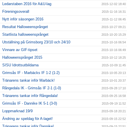
Ledarstaben 2016 för A&U-lag
2015-12-02 18:40
Föreningsoverall
2015-11-16 16:31
Nytt inför säsongen 2016
2015-11-12 06:45
Resultat Halloweensprånget
2015-10-27 09:21
Startlista halloweensprånget
2015-10-20 15:29
Utställning på Grimsborg 23/10 och 24/10
2015-10-16 06:54
Vinnare av GIF-tipset
2015-10-16 06:49
Halloweensprånget 2015
2015-10-12 18:25
SISU Idrottsutbildarna
2015-10-09 11:45
Grimsås IF - Marbäcks IF 1-2 (1-2)
2015-10-05 20:13
Tränarens tankar inför Marbäck!
2015-10-01 20:37
Rångedala IK - Grimsås IF 2-1 (1-0)
2015-09-28 17:10
Tränarens tankar inför Rångedala!
2015-09-25 16:58
Grimsås IF - Dannike IK 5-1 (3-0)
2015-09-19 11:52
Loppmarknad 19/9
2015-09-18 20:21
Ändring av speldag för A-laget!
2015-09-15 22:52
Tränarens tankar inför Dannike!
2015-09-15 22:51