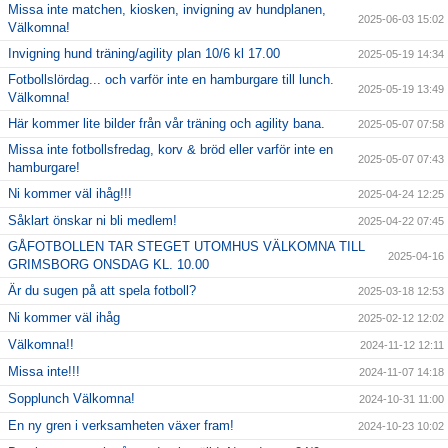
Missa inte matchen, kiosken, invigning av hundplanen,
2025-06-03 15:02
Välkomna!
Invigning hund träning/agility plan 10/6 kl 17.00
2025-05-19 14:34
Fotbollslördag... och varför inte en hamburgare till lunch.
2025-05-19 13:49
Välkomna!
Här kommer lite bilder från vår träning och agility bana.
2025-05-07 07:58
Missa inte fotbollsfredag, korv & bröd eller varför inte en
2025-05-07 07:43
hamburgare!
Ni kommer väl ihåg!!!
2025-04-24 12:25
Såklart önskar ni bli medlem!
2025-04-22 07:45
GÅFOTBOLLEN TAR STEGET UTOMHUS VÄLKOMNA TILL
2025-04-16
GRIMSBORG ONSDAG KL. 10.00
Är du sugen på att spela fotboll?
2025-03-18 12:53
Ni kommer väl ihåg
2025-02-12 12:02
Välkomna!!
2024-11-12 12:11
Missa inte!!!
2024-11-07 14:18
Sopplunch Välkomna!
2024-10-31 11:00
En ny gren i verksamheten växer fram!
2024-10-23 10:02