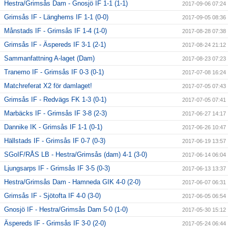
Hestra/Grimsås Dam - Gnosjö IF 1-1 (1-1)
2017-09-06 07:24
Grimsås IF - Länghems IF 1-1 (0-0)
2017-09-05 08:36
Månstads IF - Grimsås IF 1-4 (1-0)
2017-08-28 07:38
Grimsås IF - Äspereds IF 3-1 (2-1)
2017-08-24 21:12
Sammanfattning A-laget (Dam)
2017-08-23 07:23
Tranemo IF - Grimsås IF 0-3 (0-1)
2017-07-08 16:24
Matchreferat X2 för damlaget!
2017-07-05 07:43
Grimsås IF - Redvägs FK 1-3 (0-1)
2017-07-05 07:41
Marbäcks IF - Grimsås IF 3-8 (2-3)
2017-06-27 14:17
Dannike IK - Grimsås IF 1-1 (0-1)
2017-06-26 10:47
Hällstads IF - Grimsås IF 0-7 (0-3)
2017-06-19 13:57
SGoIF/RÅS LB - Hestra/Grimsås (dam) 4-1 (3-0)
2017-06-14 06:04
Ljungsarps IF - Grimsås IF 3-5 (0-3)
2017-06-13 13:37
Hestra/Grimsås Dam - Hamneda GIK 4-0 (2-0)
2017-06-07 06:31
Grimsås IF - Sjötofta IF 4-0 (3-0)
2017-06-05 06:54
Gnosjö IF - Hestra/Grimsås Dam 5-0 (1-0)
2017-05-30 15:12
Äspereds IF - Grimsås IF 3-0 (2-0)
2017-05-24 06:44