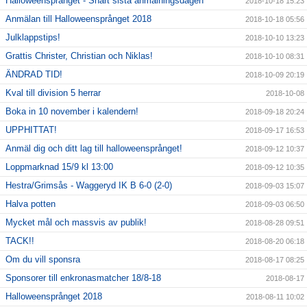
Halloweensprånget - Snart sista anmälningsdagen
2018-10-18 15:23
Anmälan till Halloweensprånget 2018
2018-10-18 05:56
Julklappstips!
2018-10-10 13:23
Grattis Christer, Christian och Niklas!
2018-10-10 08:31
ÄNDRAD TID!
2018-10-09 20:19
Kval till division 5 herrar
2018-10-08
Boka in 10 november i kalendern!
2018-09-18 20:24
UPPHITTAT!
2018-09-17 16:53
Anmäl dig och ditt lag till halloweensprånget!
2018-09-12 10:37
Loppmarknad 15/9 kl 13:00
2018-09-12 10:35
Hestra/Grimsås - Waggeryd IK B 6-0 (2-0)
2018-09-03 15:07
Halva potten
2018-09-03 06:50
Mycket mål och massvis av publik!
2018-08-28 09:51
TACK!!
2018-08-20 06:18
Om du vill sponsra
2018-08-17 08:25
Sponsorer till enkronasmatcher 18/8-18
2018-08-17
Halloweensprånget 2018
2018-08-11 10:02