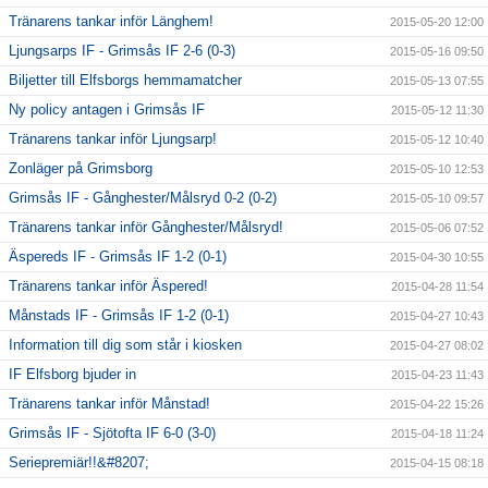
Tränarens tankar inför Länghem!
2015-05-20 12:00
Ljungsarps IF - Grimsås IF 2-6 (0-3)
2015-05-16 09:50
Biljetter till Elfsborgs hemmamatcher
2015-05-13 07:55
Ny policy antagen i Grimsås IF
2015-05-12 11:30
Tränarens tankar inför Ljungsarp!
2015-05-12 10:40
Zonläger på Grimsborg
2015-05-10 12:53
Grimsås IF - Gånghester/Målsryd 0-2 (0-2)
2015-05-10 09:57
Tränarens tankar inför Gånghester/Målsryd!
2015-05-06 07:52
Äspereds IF - Grimsås IF 1-2 (0-1)
2015-04-30 10:55
Tränarens tankar inför Äspered!
2015-04-28 11:54
Månstads IF - Grimsås IF 1-2 (0-1)
2015-04-27 10:43
Information till dig som står i kiosken
2015-04-27 08:02
IF Elfsborg bjuder in
2015-04-23 11:43
Tränarens tankar inför Månstad!
2015-04-22 15:26
Grimsås IF - Sjötofta IF 6-0 (3-0)
2015-04-18 11:24
Seriepremiär!!&#8207;
2015-04-15 08:18