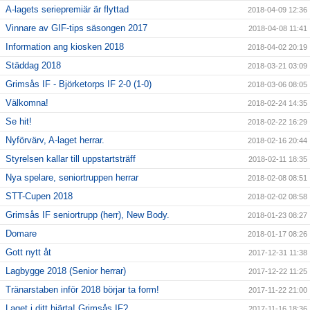
A-lagets seriepremiär är flyttad
2018-04-09 12:36
Vinnare av GIF-tips säsongen 2017
2018-04-08 11:41
Information ang kiosken 2018
2018-04-02 20:19
Städdag 2018
2018-03-21 03:09
Grimsås IF - Björketorps IF 2-0 (1-0)
2018-03-06 08:05
Välkomna!
2018-02-24 14:35
Se hit!
2018-02-22 16:29
Nyförvärv, A-laget herrar.
2018-02-16 20:44
Styrelsen kallar till uppstartsträff
2018-02-11 18:35
Nya spelare, seniortruppen herrar
2018-02-08 08:51
STT-Cupen 2018
2018-02-02 08:58
Grimsås IF seniortrupp (herr), New Body.
2018-01-23 08:27
Domare
2018-01-17 08:26
Gott nytt åt
2017-12-31 11:38
Lagbygge 2018 (Senior herrar)
2017-12-22 11:25
Tränarstaben inför 2018 börjar ta form!
2017-11-22 21:00
Laget i ditt hjärta! Grimsås IF?
2017-11-16 18:36