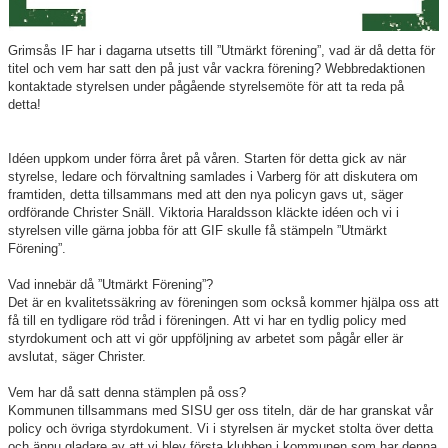
Sponsorer
Grimsås IF har i dagarna utsetts till ”Utmärkt förening”, vad är då detta för
titel och vem har satt den på just vår vackra förening? Webbredaktionen
Länkar
kontaktade styrelsen under pågående styrelsemöte för att ta reda på
detta!
Grimsås IF styrdokument
Idéen uppkom under förra året på våren. Starten för detta gick av när
GDPR
styrelse, ledare och förvaltning samlades i Varberg för att diskutera om
framtiden, detta tillsammans med att den nya policyn gavs ut, säger
ordförande Christer Snäll. Viktoria Haraldsson kläckte idéen och vi i
styrelsen ville gärna jobba för att GIF skulle få stämpeln ”Utmärkt
Förening”.
Vad innebär då ”Utmärkt Förening”?
Det är en kvalitetssäkring av föreningen som också kommer hjälpa oss att
få till en tydligare röd tråd i föreningen. Att vi har en tydlig policy med
styrdokument och att vi gör uppföljning av arbetet som pågår eller är
avslutat, säger Christer.
Vem har då satt denna stämplen på oss?
Kommunen tillsammans med SISU ger oss titeln, där de har granskat vår
policy och övriga styrdokument. Vi i styrelsen är mycket stolta över detta
och ännu gladare av att vi blev första klubben i kommunen som har denna