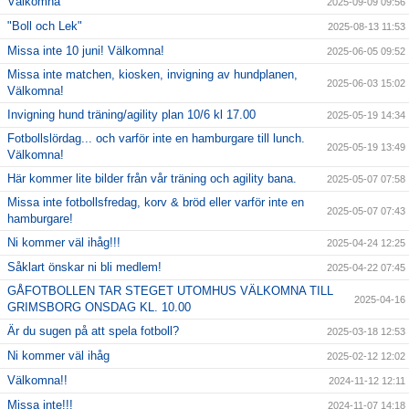
Välkomna
2025-09-09 09:56
"Boll och Lek"
2025-08-13 11:53
Missa inte 10 juni! Välkomna!
2025-06-05 09:52
Missa inte matchen, kiosken, invigning av hundplanen,
2025-06-03 15:02
Välkomna!
Invigning hund träning/agility plan 10/6 kl 17.00
2025-05-19 14:34
Fotbollslördag... och varför inte en hamburgare till lunch.
2025-05-19 13:49
Välkomna!
Här kommer lite bilder från vår träning och agility bana.
2025-05-07 07:58
Missa inte fotbollsfredag, korv & bröd eller varför inte en
2025-05-07 07:43
hamburgare!
Ni kommer väl ihåg!!!
2025-04-24 12:25
Såklart önskar ni bli medlem!
2025-04-22 07:45
GÅFOTBOLLEN TAR STEGET UTOMHUS VÄLKOMNA TILL
2025-04-16
GRIMSBORG ONSDAG KL. 10.00
Är du sugen på att spela fotboll?
2025-03-18 12:53
Ni kommer väl ihåg
2025-02-12 12:02
Välkomna!!
2024-11-12 12:11
Missa inte!!!
2024-11-07 14:18