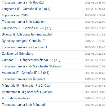
Tränarens tankar inför Redväg!
2015-05-25 16:04
Länghems IF - Grimsås IF 0-2 (0-1)
2015-05-25 15:51
Loppmarknad 2015
2015-05-21 08:07
Tränarens tankar inför Länghem!
2015-05-20 12:00
Ljungsarps IF - Grimsås IF 2-6 (0-3)
2015-05-16 09:50
Biljetter till Elfsborgs hemmamatcher
2015-05-13 07:55
Ny policy antagen i Grimsås IF
2015-05-12 11:30
Tränarens tankar inför Ljungsarp!
2015-05-12 10:40
Zonläger på Grimsborg
2015-05-10 12:53
Grimsås IF - Gånghester/Målsryd 0-2 (0-2)
2015-05-10 09:57
Tränarens tankar inför Gånghester/Målsryd!
2015-05-06 07:52
Äspereds IF - Grimsås IF 1-2 (0-1)
2015-04-30 10:55
Tränarens tankar inför Äspered!
2015-04-28 11:54
Månstads IF - Grimsås IF 1-2 (0-1)
2015-04-27 10:43
Information till dig som står i kiosken
2015-04-27 08:02
IF Elfsborg bjuder in
2015-04-23 11:43
Tränarens tankar inför Månstad!
2015-04-22 15:26