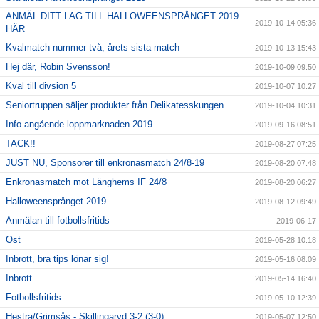
ANMÄL DITT LAG TILL HALLOWEENSPRÅNGET 2019
2019-10-14 05:36
HÄR
Kvalmatch nummer två, årets sista match
2019-10-13 15:43
Hej där, Robin Svensson!
2019-10-09 09:50
Kval till divsion 5
2019-10-07 10:27
Seniortruppen säljer produkter från Delikatesskungen
2019-10-04 10:31
Info angående loppmarknaden 2019
2019-09-16 08:51
TACK!!
2019-08-27 07:25
JUST NU, Sponsorer till enkronasmatch 24/8-19
2019-08-20 07:48
Enkronasmatch mot Länghems IF 24/8
2019-08-20 06:27
Halloweensprånget 2019
2019-08-12 09:49
Anmälan till fotbollsfritids
2019-06-17
Ost
2019-05-28 10:18
Inbrott, bra tips lönar sig!
2019-05-16 08:09
Inbrott
2019-05-14 16:40
Fotbollsfritids
2019-05-10 12:39
Hestra/Grimsås - Skillingaryd 3-2 (3-0)
2019-05-07 12:50