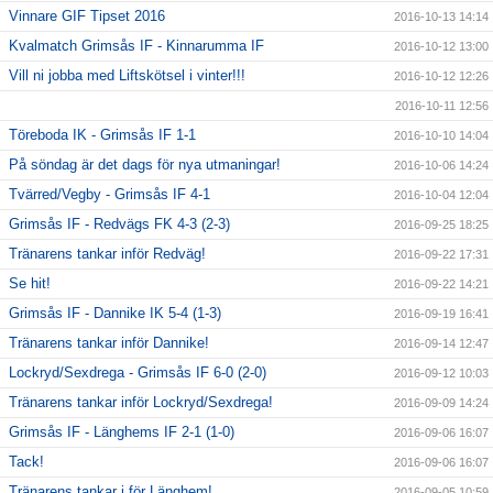
Vinnare GIF Tipset 2016
2016-10-13 14:14
Kvalmatch Grimsås IF - Kinnarumma IF
2016-10-12 13:00
Vill ni jobba med Liftskötsel i vinter!!!
2016-10-12 12:26
2016-10-11 12:56
Töreboda IK - Grimsås IF 1-1
2016-10-10 14:04
På söndag är det dags för nya utmaningar!
2016-10-06 14:24
Tvärred/Vegby - Grimsås IF 4-1
2016-10-04 12:04
Grimsås IF - Redvägs FK 4-3 (2-3)
2016-09-25 18:25
Tränarens tankar inför Redväg!
2016-09-22 17:31
Se hit!
2016-09-22 14:21
Grimsås IF - Dannike IK 5-4 (1-3)
2016-09-19 16:41
Tränarens tankar inför Dannike!
2016-09-14 12:47
Lockryd/Sexdrega - Grimsås IF 6-0 (2-0)
2016-09-12 10:03
Tränarens tankar inför Lockryd/Sexdrega!
2016-09-09 14:24
Grimsås IF - Länghems IF 2-1 (1-0)
2016-09-06 16:07
Tack!
2016-09-06 16:07
Tränarens tankar i för Länghem!
2016-09-05 10:59