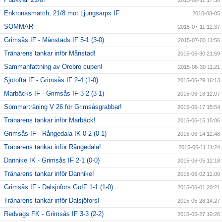
2015-08-11 17:38
Enkronasmatch, 21/8 mot Ljungsarps IF
2015-08-05
SOMMAR
2015-07-11 12:37
Grimsås IF - Månstads IF 5-1 (3-0)
2015-07-03 11:56
Tränarens tankar inför Månstad!
2015-06-30 21:59
Sammanfattning av Örebro cupen!
2015-06-30 11:21
Sjötofta IF - Grimsås IF 2-4 (1-0)
2015-06-29 16:13
Marbäcks IF - Grimsås IF 3-2 (3-1)
2015-06-18 12:07
Sommarträning V 26 för Grimsåsgrabbar!
2015-06-17 15:54
Tränarens tankar inför Marbäck!
2015-06-15 15:06
Grimsås IF - Rångedala IK 0-2 (0-1)
2015-06-14 12:48
Tränarens tankar inför Rångedala!
2015-06-11 11:24
Dannike IK - Grimsås IF 2-1 (0-0)
2015-06-05 12:18
Tränarens tankar inför Dannike!
2015-06-02 12:00
Grimsås IF - Dalsjöfors GoIF 1-1 (1-0)
2015-06-01 20:21
Tränarens tankar inför Dalsjöfors!
2015-05-28 14:27
Redvägs FK - Grimsås IF 3-3 (2-2)
2015-05-27 10:26