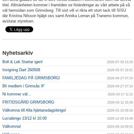
titel. Allmänheten kommer i framtiden se förändringar av vårt arbete på så
väl hemsidan som Grimsborg. Till sist vill vi rikta ett stort tack till SISU
där Kristina Nilsson hjälpt oss samt Annika Loman på Tranemo kommun,
avslutar styrelsen.
Nyhetsarkiv
Boll & Lek Startar igen!
2026-07-30 13:15
Invigning Dart 260508
2026-05-07 15:51
FAMILJEDAG PÅ GRIMSBORG!
2026-04-27 07:24
Bli medlem i Grimsås IF
2026-04-27 07:14
Ni kommer väl...
2026-03-17 11:11
FRITIDSGÅRD GRIMSBORG
2026-02-11 15:36
Välkomna till Alla hjärtansdagsbingo!
2026-01-16 09:16
Luciabingo 13/12 kl 10.00
2025-12-09 15:48
Välkomna!
2025-09-16 09:41