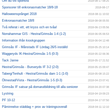
Om du vill sponsra
2018-08-17 08:25
Sponsorer till enkronasmatcher 18/8-18
2018-08-17
Halloweensprånget 2018
2018-08-11 10:02
Enkronasmatcher 18/8
2018-08-08 05:55
Två referat i ett, ett kryss och en tvåa!
2018-06-13 05:56
Norrahammar GIS - Hestra/Grimsås 1-4 (1-2)
2018-06-05 06:53
Information ifrån kioskgruppen
2018-06-04 12:48
Grimsås IF - Månstads IF Lördag 26/5 inställd
2018-05-25 10:14
Waggeryds IK-Hestra/Grimsås 1-5 (0-3)
2018-05-22 06:36
Tack Janne
2018-05-17 21:52
Hestra/Grimsås - Burseryds IF 3-2 (2-0)
2018-05-15 09:47
Taberg/Tenhult - Hestra/Grimsås dam 1-1 (1-0)
2018-05-08 15:22
Ölmestad/Vista - Hestra/Grimsås 1-5 (0-3)
2018-04-23 07:41
Grimsås IF satsar på domarutbildning till alla seniorer
2018-04-20 07:38
Lystring
2018-04-19 09:23
PF 10-12
2018-04-17 07:50
Påminnelse städdag + prov av träningsoverall
2018-04-11 12:10