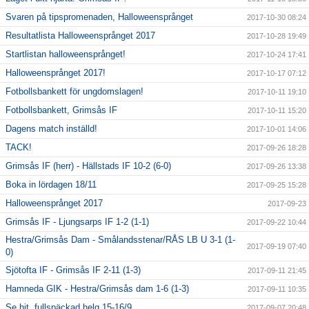
Svaren på tipspromenaden, Halloweensprånget
2017-10-30 08:24
Resultatlista Halloweensprånget 2017
2017-10-28 19:49
Startlistan halloweensprånget!
2017-10-24 17:41
Halloweensprånget 2017!
2017-10-17 07:12
Fotbollsbankett för ungdomslagen!
2017-10-11 19:10
Fotbollsbankett, Grimsås IF
2017-10-11 15:20
Dagens match inställd!
2017-10-01 14:06
TACK!
2017-09-26 18:28
Grimsås IF (herr) - Hällstads IF 10-2 (6-0)
2017-09-26 13:38
Boka in lördagen 18/11
2017-09-25 15:28
Halloweensprånget 2017
2017-09-23
Grimsås IF - Ljungsarps IF 1-2 (1-1)
2017-09-22 10:44
Hestra/Grimsås Dam - Smålandsstenar/RÅS LB U 3-1 (1-
2017-09-19 07:40
0)
Sjötofta IF - Grimsås IF 2-11 (1-3)
2017-09-11 21:45
Hamneda GIK - Hestra/Grimsås dam 1-6 (1-3)
2017-09-11 10:35
Se hit, fullspäckad helg 15-16/9.
2017-09-07 20:48