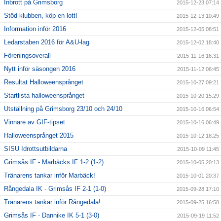
Inbrott på Grimsborg
2015-12-23 07:14
Stöd klubben, köp en lott!
2015-12-13 10:49
Information inför 2016
2015-12-05 08:51
Ledarstaben 2016 för A&U-lag
2015-12-02 18:40
Föreningsoverall
2015-11-16 16:31
Nytt inför säsongen 2016
2015-11-12 06:45
Resultat Halloweensprånget
2015-10-27 09:21
Startlista halloweensprånget
2015-10-20 15:29
Utställning på Grimsborg 23/10 och 24/10
2015-10-16 06:54
Vinnare av GIF-tipset
2015-10-16 06:49
Halloweensprånget 2015
2015-10-12 18:25
SISU Idrottsutbildarna
2015-10-09 11:45
Grimsås IF - Marbäcks IF 1-2 (1-2)
2015-10-05 20:13
Tränarens tankar inför Marbäck!
2015-10-01 20:37
Rångedala IK - Grimsås IF 2-1 (1-0)
2015-09-28 17:10
Tränarens tankar inför Rångedala!
2015-09-25 16:58
Grimsås IF - Dannike IK 5-1 (3-0)
2015-09-19 11:52