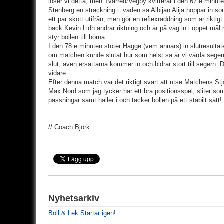
löser vi detta, men Tvärred/Vegby kvitterar i den 67:e minute
Stenberg en sträckning i vaden så Albijan Alija hoppar in 
ett par skott utifrån, men gör en reflexräddning som är rikti
back Kevin Lidh ändrar riktning och är på väg in i öppet må
styr bollen till hörna.
I den 78:e minuten stöter Hagge (vem annars) in slutresultatet 
om matchen kunde slutat hur som helst så är vi värda segern ef
slut, även ersättarna kommer in och bidrar stort till segern. D
vidare.
Efter denna match var det riktigt svårt att utse Matchens Stjä
Max Nord som jag tycker har ett bra positionsspel, sliter so
passningar samt håller i och täcker bollen på ett stabilt sätt!
// Coach Björk
Nyhetsarkiv
Boll & Lek Startar igen!