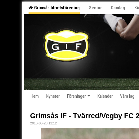
Grimsås Idrottsförening
Senior
Damlag
Ki
Hem
Nyheter
Föreningen
Kalender
Våra lag
Grimsås IF - Tvärred/Vegby FC 2
2016-06-28 12:12