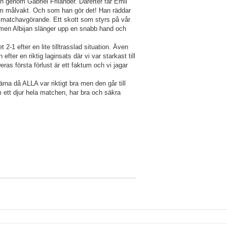
n genom Gabriel Frilander. Därefter får Emil
som målvakt. Och som han gör det! Han räddar
gt matchavgörande. Ett skott som styrs på vår
l men Albijan slänger upp en snabb hand och
2-1 efter en lite tilltrasslad situation. Även
ter en riktig laginsats där vi var starkast till
eras första förlust är ett faktum och vi jagar
rna då ALLA var riktigt bra men den går till
m ett djur hela matchen, har bra och säkra