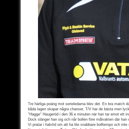
Tre härliga poäng mot serieledarna blev det. En bra match där
båda lagen skapar några chanser, T/V har de bästa men lycka
"Hagge" Haugeröd i den 36:e minuten när han tar emot ett inspe
Dock slänger han sig och når bollen före målvakten där han 
Vi pratar i halvtid om att ha lite snabbare bolltempo och inte 