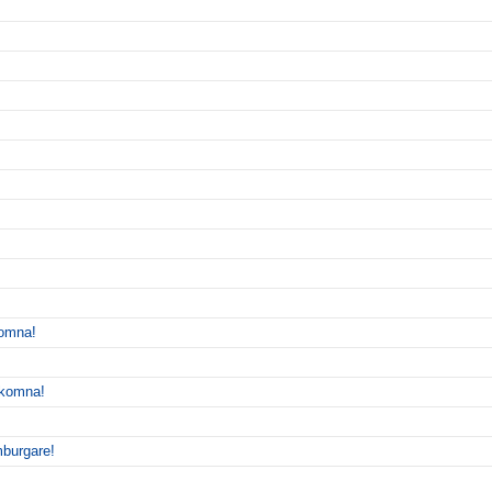
komna!
älkomna!
mburgare!