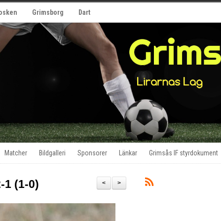
osken
Grimsborg
Dart
Matcher
Bildgalleri
Sponsorer
Länkar
Grimsås IF styrdokument
-1 (1-0)
<
>