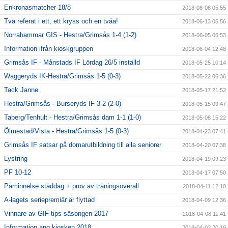
Enkronasmatcher 18/8
2018-08-08 05:55
Två referat i ett, ett kryss och en tvåa!
2018-06-13 05:56
Norrahammar GIS - Hestra/Grimsås 1-4 (1-2)
2018-06-05 06:53
Information ifrån kioskgruppen
2018-06-04 12:48
Grimsås IF - Månstads IF Lördag 26/5 inställd
2018-05-25 10:14
Waggeryds IK-Hestra/Grimsås 1-5 (0-3)
2018-05-22 06:36
Tack Janne
2018-05-17 21:52
Hestra/Grimsås - Burseryds IF 3-2 (2-0)
2018-05-15 09:47
Taberg/Tenhult - Hestra/Grimsås dam 1-1 (1-0)
2018-05-08 15:22
Ölmestad/Vista - Hestra/Grimsås 1-5 (0-3)
2018-04-23 07:41
Grimsås IF satsar på domarutbildning till alla seniorer
2018-04-20 07:38
Lystring
2018-04-19 09:23
PF 10-12
2018-04-17 07:50
Påminnelse städdag + prov av träningsoverall
2018-04-11 12:10
A-lagets seriepremiär är flyttad
2018-04-09 12:36
Vinnare av GIF-tips säsongen 2017
2018-04-08 11:41
Information ang kiosken 2018
2018-04-02 20:19