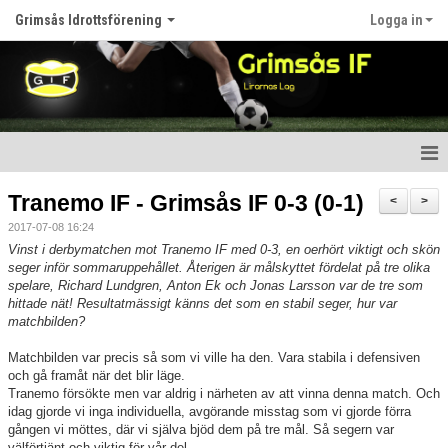
Grimsås Idrottsförening
Logga in
Hem
Tranemo IF - Grimsås IF 0-3 (0-1)
<
>
2017-07-08 16:24
Nyheter
Vinst i derbymatchen mot Tranemo IF med 0-3, en oerhört viktigt och skön
seger inför sommaruppehållet. Återigen är målskyttet fördelat på tre olika
Föreningen
spelare, Richard Lundgren, Anton Ek och Jonas Larsson var de tre som
hittade nät! Resultatmässigt känns det som en stabil seger, hur var
Kalender
matchbilden?
Matchbilden var precis så som vi ville ha den. Vara stabila i defensiven
Våra lag
och gå framåt när det blir läge.
Tranemo försökte men var aldrig i närheten av att vinna denna match. Och
Matcher
idag gjorde vi inga individuella, avgörande misstag som vi gjorde förra
gången vi möttes, där vi själva bjöd dem på tre mål. Så segern var
välförtjänt och viktig för vår del.
Bildgalleri