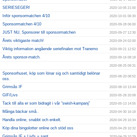
SERIESEGER!
2020-10-05 21:00
Inför sponsormatchen 4/10
2020-10-01 06:30
Sponsormatchen 4/10
2020-09-28 06:00
JUST NU, Sponsorer till sponsormatchen
2020-09-27 12:30
Årets viktigaste match!
2020-09-24 02:00
Viktig information angående seriefinalen mot Tranemo
2020-09-21 12:52
Årets sponsor-match.
2020-09-16 08:18
2020-08-25 09:31
Sponsorhuset, köp som lönar sig och samtidigt belönar
2020-08-20 08:52
oss.
Grimsås IF
2020-08-10 13:44
GIF/Livs
2020-05-28 20:08
Tack till alla er som bidragit i vår ”swish-kampanj”
2020-05-13 14:55
Många bäckar små..
2020-04-30 16:18
Handla online, snabbt och enkelt.
2020-04-29 10:34
Köp dina bingolotter online och stöd oss
2020-04-29 10:32
Grimsås IF + Livfs = sant
2020-04-29 10:29