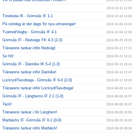
2016-10-12 12:26
2016-10-11 12:56
Töreboda IK - Grimsås IF 1-1
2016-10-10 14:04
På söndag är det dags för nya utmaningar!
2016-10-06 14:24
Tvärred/Vegby - Grimsås IF 4-1
2016-10-04 12:04
Grimsås IF - Redvägs FK 4-3 (2-3)
2016-09-25 18:25
Tränarens tankar inför Redväg!
2016-09-22 17:31
Se hit!
2016-09-22 14:21
Grimsås IF - Dannike IK 5-4 (1-3)
2016-09-19 16:41
Tränarens tankar inför Dannike!
2016-09-14 12:47
Lockryd/Sexdrega - Grimsås IF 6-0 (2-0)
2016-09-12 10:03
Tränarens tankar inför Lockryd/Sexdrega!
2016-09-09 14:24
Grimsås IF - Länghems IF 2-1 (1-0)
2016-09-06 16:07
Tack!
2016-09-06 16:07
Tränarens tankar i för Länghem!
2016-09-05 10:59
Marbäcks IF -Grimsås IF 0-1 (0-0)
2016-08-29 15:02
Tränarens tankar inför Marbäck!
2016-08-26 09:36