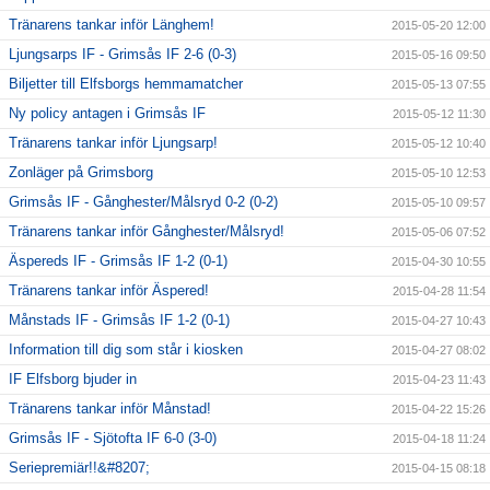
Tränarens tankar inför Länghem!
2015-05-20 12:00
Ljungsarps IF - Grimsås IF 2-6 (0-3)
2015-05-16 09:50
Biljetter till Elfsborgs hemmamatcher
2015-05-13 07:55
Ny policy antagen i Grimsås IF
2015-05-12 11:30
Tränarens tankar inför Ljungsarp!
2015-05-12 10:40
Zonläger på Grimsborg
2015-05-10 12:53
Grimsås IF - Gånghester/Målsryd 0-2 (0-2)
2015-05-10 09:57
Tränarens tankar inför Gånghester/Målsryd!
2015-05-06 07:52
Äspereds IF - Grimsås IF 1-2 (0-1)
2015-04-30 10:55
Tränarens tankar inför Äspered!
2015-04-28 11:54
Månstads IF - Grimsås IF 1-2 (0-1)
2015-04-27 10:43
Information till dig som står i kiosken
2015-04-27 08:02
IF Elfsborg bjuder in
2015-04-23 11:43
Tränarens tankar inför Månstad!
2015-04-22 15:26
Grimsås IF - Sjötofta IF 6-0 (3-0)
2015-04-18 11:24
Seriepremiär!!&#8207;
2015-04-15 08:18