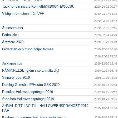
Tack för din insats Kenneth!&#10084;&#65039;
2020-04-22 20:27
Viktig information ifrån VFF
2020-03-27 14:05
2020-03-06 18:22
Sponsorhuset
2020-02-06 12:46
Fotbollslek
2020-02-04 14:29
Årsmöte 2020
2020-01-22 19:13
Ledarstab och trupp börjar formas
2019-12-17 16:40
2019-12-16 15:30
Julklappstips
2019-12-10 12:46
PÅMINNELSE, glöm inte anmäla dig!
2019-11-14 15:45
Vinnare, tips 2019
2019-11-05 14:25
Damlag Grimsås IF/Hestra SSK 2020
2019-10-28 20:14
Resultat Halloweensprånget 2019
2019-10-26 19:42
Startlista Halloweensprånget 2019
2019-10-21 09:06
ANMÄL DITT LAG TILL HALLOWEENSPRÅNGET 2019
2019-10-14 05:36
HÄR
Kvalmatch nummer två, årets sista match
2019-10-13 15:43