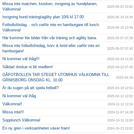
Missa inte matchen, kiosken, invigning av hundplanen,
2025-06-03 15:02
Välkomna!
Invigning hund träning/agility plan 10/6 kl 17.00
2025-05-19 14:34
Fotbollslördag... och varför inte en hamburgare till lunch.
2025-05-19 13:49
Välkomna!
Här kommer lite bilder från vår träning och agility bana.
2025-05-07 07:58
Missa inte fotbollsfredag, korv & bröd eller varför inte en
2025-05-07 07:43
hamburgare!
Ni kommer väl ihåg!!!
2025-04-24 12:25
Såklart önskar ni bli medlem!
2025-04-22 07:45
GÅFOTBOLLEN TAR STEGET UTOMHUS VÄLKOMNA TILL
2025-04-16
GRIMSBORG ONSDAG KL. 10.00
Är du sugen på att spela fotboll?
2025-03-18 12:53
Ni kommer väl ihåg
2025-02-12 12:02
Välkomna!!
2024-11-12 12:11
Missa inte!!!
2024-11-07 14:18
Sopplunch Välkomna!
2024-10-31 11:00
En ny gren i verksamheten växer fram!
2024-10-23 10:02