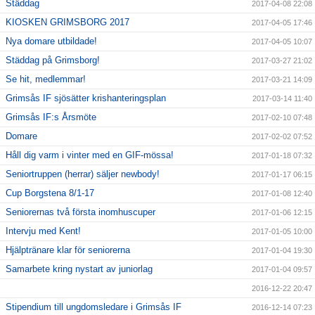
Städdag
2017-04-08 22:08
KIOSKEN GRIMSBORG 2017
2017-04-05 17:46
Nya domare utbildade!
2017-04-05 10:07
Städdag på Grimsborg!
2017-03-27 21:02
Se hit, medlemmar!
2017-03-21 14:09
Grimsås IF sjösätter krishanteringsplan
2017-03-14 11:40
Grimsås IF:s Årsmöte
2017-02-10 07:48
Domare
2017-02-02 07:52
Håll dig varm i vinter med en GIF-mössa!
2017-01-18 07:32
Seniortruppen (herrar) säljer newbody!
2017-01-17 06:15
Cup Borgstena 8/1-17
2017-01-08 12:40
Seniorernas två första inomhuscuper
2017-01-06 12:15
Intervju med Kent!
2017-01-05 10:00
Hjälptränare klar för seniorerna
2017-01-04 19:30
Samarbete kring nystart av juniorlag
2017-01-04 09:57
2016-12-22 20:47
Stipendium till ungdomsledare i Grimsås IF
2016-12-14 07:23