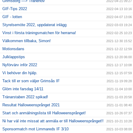
Grimsborg —> Tranehov
2022-04-21 09:27
GIF-Tips 2022
2022-04-13 10:16
GIF - lotten
2022-04-07 13:06
Styrelsemöte 2022, uppdaterat inlägg
2022-03-03 19:24
Vinst i första träningsmatchen för herrarna!
2022-02-25 10:23
Välkommen tillbaka, Simon!
2021-12-30 15:52
Motionsdans
2021-12-22 12:59
Julklappstips
2021-12-20 06:00
Nyförvärv inför 2022
2021-12-17 10:08
Vi behöver din hjälp.
2021-12-15 07:59
Tack till er som väljer Grimsås IF
2021-11-19 09:28
Glöm inte farsdag 14/11
2021-11-04 10:00
Tränarstaben 2022 spikad!
2021-11-03 20:58
Resultat Halloweensprånget 2021
2021-11-01 08:40
Start och anmälningslista till Halloweensprånget!
2021-10-26 07:37
Ni har väl inte missat att anmäla er till Halloweensprånget!!
2021-10-21 10:28
Sponsormatch mot Limmareds IF 3/10
2021-10-03 08:00