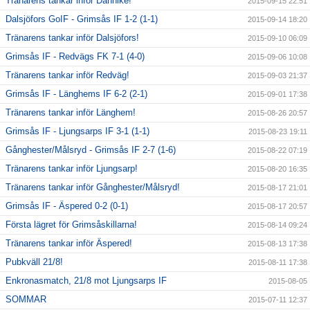
Tränarens tankar inför Dannike!
2015-09-15 22:51
Dalsjöfors GoIF - Grimsås IF 1-2 (1-1)
2015-09-14 18:20
Tränarens tankar inför Dalsjöfors!
2015-09-10 06:09
Grimsås IF - Redvägs FK 7-1 (4-0)
2015-09-06 10:08
Tränarens tankar inför Redväg!
2015-09-03 21:37
Grimsås IF - Länghems IF 6-2 (2-1)
2015-09-01 17:38
Tränarens tankar inför Länghem!
2015-08-26 20:57
Grimsås IF - Ljungsarps IF 3-1 (1-1)
2015-08-23 19:11
Gånghester/Målsryd - Grimsås IF 2-7 (1-6)
2015-08-22 07:19
Tränarens tankar inför Ljungsarp!
2015-08-20 16:35
Tränarens tankar inför Gånghester/Målsryd!
2015-08-17 21:01
Grimsås IF - Äspered 0-2 (0-1)
2015-08-17 20:57
Första lägret för Grimsåskillarna!
2015-08-14 09:24
Tränarens tankar inför Äspered!
2015-08-13 17:38
Pubkväll 21/8!
2015-08-11 17:38
Enkronasmatch, 21/8 mot Ljungsarps IF
2015-08-05
SOMMAR
2015-07-11 12:37