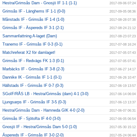
Hestra/Grimsås Dam - Gnosjö IF 1-1 (1-1)
2017-09-06 07:24
Grimsås IF - Länghems IF 1-1 (0-0)
2017-09-05 08:36
Månstads IF - Grimsås IF 1-4 (1-0)
2017-08-28 07:38
Grimsås IF - Äspereds IF 3-1 (2-1)
2017-08-24 21:12
Sammanfattning A-laget (Dam)
2017-08-23 07:23
Tranemo IF - Grimsås IF 0-3 (0-1)
2017-07-08 16:24
Matchreferat X2 för damlaget!
2017-07-05 07:43
Grimsås IF - Redvägs FK 1-3 (0-1)
2017-07-05 07:41
Marbäcks IF - Grimsås IF 3-8 (2-3)
2017-06-27 14:17
Dannike IK - Grimsås IF 1-1 (0-1)
2017-06-26 10:47
Hällstads IF - Grimsås IF 0-7 (0-3)
2017-06-19 13:57
SGoIF/RÅS LB - Hestra/Grimsås (dam) 4-1 (3-0)
2017-06-14 06:04
Ljungsarps IF - Grimsås IF 3-5 (0-3)
2017-06-13 13:37
Hestra/Grimsås Dam - Hamneda GIK 4-0 (2-0)
2017-06-07 06:31
Grimsås IF - Sjötofta IF 4-0 (3-0)
2017-06-05 06:54
Gnosjö IF - Hestra/Grimsås Dam 5-0 (1-0)
2017-05-30 15:12
Äspereds IF - Grimsås IF 3-0 (2-0)
2017-05-24 06:44