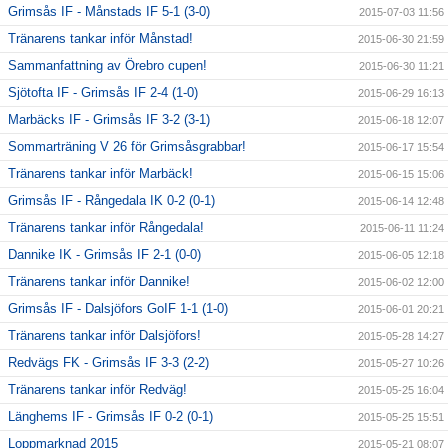
Grimsås IF - Månstads IF 5-1 (3-0)
2015-07-03 11:56
Tränarens tankar inför Månstad!
2015-06-30 21:59
Sammanfattning av Örebro cupen!
2015-06-30 11:21
Sjötofta IF - Grimsås IF 2-4 (1-0)
2015-06-29 16:13
Marbäcks IF - Grimsås IF 3-2 (3-1)
2015-06-18 12:07
Sommarträning V 26 för Grimsåsgrabbar!
2015-06-17 15:54
Tränarens tankar inför Marbäck!
2015-06-15 15:06
Grimsås IF - Rångedala IK 0-2 (0-1)
2015-06-14 12:48
Tränarens tankar inför Rångedala!
2015-06-11 11:24
Dannike IK - Grimsås IF 2-1 (0-0)
2015-06-05 12:18
Tränarens tankar inför Dannike!
2015-06-02 12:00
Grimsås IF - Dalsjöfors GoIF 1-1 (1-0)
2015-06-01 20:21
Tränarens tankar inför Dalsjöfors!
2015-05-28 14:27
Redvägs FK - Grimsås IF 3-3 (2-2)
2015-05-27 10:26
Tränarens tankar inför Redväg!
2015-05-25 16:04
Länghems IF - Grimsås IF 0-2 (0-1)
2015-05-25 15:51
Loppmarknad 2015
2015-05-21 08:07