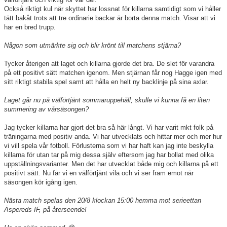
Också riktigt kul när skyttet har lossnat för killarna samtidigt som vi håller
tätt bakåt trots att tre ordinarie backar är borta denna match. Visar att vi
Sponsorer
har en bred trupp.
Länkar
Någon som utmärkte sig och blir krönt till matchens stjärna?
Tycker återigen att laget och killarna gjorde det bra. De slet för varandra
Grimsås IF styrdokument
på ett positivt sätt matchen igenom. Men stjärnan får nog Hagge igen med
sitt riktigt stabila spel samt att hålla en helt ny backlinje på sina axlar.
GDPR
Laget går nu på välförtjänt sommaruppehåll, skulle vi kunna få en liten
summering av vårsäsongen?
Jag tycker killarna har gjort det bra så här långt. Vi har varit mkt folk på
träningarna med positiv anda. Vi har utvecklats och hittar mer och mer hur
vi vill spela vår fotboll. Förlusterna som vi har haft kan jag inte beskylla
killarna för utan tar på mig dessa själv eftersom jag har bollat med olika
uppställningsvarianter. Men det har utvecklat både mig och killarna på ett
positivt sätt. Nu får vi en välförtjänt vila och vi ser fram emot när
säsongen kör igång igen.
Nästa match spelas den 20/8 klockan 15:00 hemma mot serieettan
Äspereds IF, på återseende!