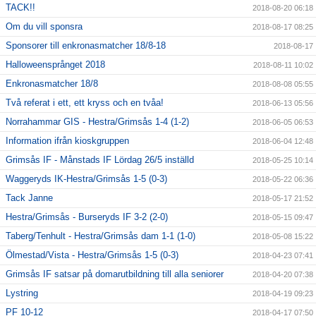
TACK!!
2018-08-20 06:18
Om du vill sponsra
2018-08-17 08:25
Sponsorer till enkronasmatcher 18/8-18
2018-08-17
Halloweensprånget 2018
2018-08-11 10:02
Enkronasmatcher 18/8
2018-08-08 05:55
Två referat i ett, ett kryss och en tvåa!
2018-06-13 05:56
Norrahammar GIS - Hestra/Grimsås 1-4 (1-2)
2018-06-05 06:53
Information ifrån kioskgruppen
2018-06-04 12:48
Grimsås IF - Månstads IF Lördag 26/5 inställd
2018-05-25 10:14
Waggeryds IK-Hestra/Grimsås 1-5 (0-3)
2018-05-22 06:36
Tack Janne
2018-05-17 21:52
Hestra/Grimsås - Burseryds IF 3-2 (2-0)
2018-05-15 09:47
Taberg/Tenhult - Hestra/Grimsås dam 1-1 (1-0)
2018-05-08 15:22
Ölmestad/Vista - Hestra/Grimsås 1-5 (0-3)
2018-04-23 07:41
Grimsås IF satsar på domarutbildning till alla seniorer
2018-04-20 07:38
Lystring
2018-04-19 09:23
PF 10-12
2018-04-17 07:50