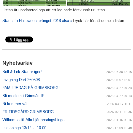
Listan är uppdaterad pga att ett lag hade försvunnit ur listan.
Sponsorer
Startlista Halloweensprånget 2018.xlsx »
Tryck här för att se hela listan
Länkar
Grimsås IF styrdokument
GDPR
Nyhetsarkiv
Boll & Lek Startar igen!
2026-07-30 13:15
Invigning Dart 260508
2026-05-07 15:51
FAMILJEDAG PÅ GRIMSBORG!
2026-04-27 07:24
Bli medlem i Grimsås IF
2026-04-27 07:14
Ni kommer väl...
2026-03-17 11:11
FRITIDSGÅRD GRIMSBORG
2026-02-11 15:36
Välkomna till Alla hjärtansdagsbingo!
2026-01-16 09:16
Luciabingo 13/12 kl 10.00
2025-12-09 15:48