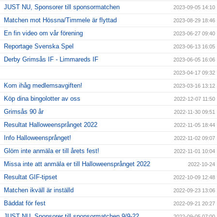
JUST NU, Sponsorer till sponsormatchen
2023-09-05 14:10
Matchen mot Hössna/Timmele är flyttad
2023-08-29 18:46
En fin video om vår förening
2023-06-27 09:40
Reportage Svenska Spel
2023-06-13 16:05
Derby Grimsås IF - Limmareds IF
2023-06-05 16:06
2023-04-17 09:32
Kom ihåg medlemsavgiften!
2023-03-16 13:12
Köp dina bingolotter av oss
2022-12-07 11:50
Grimsås 90 år
2022-11-30 09:51
Resultat Halloweensprånget 2022
2022-11-05 18:44
Info Halloweensprånget!
2022-11-02 09:07
Glöm inte anmäla er till årets fest!
2022-11-01 10:04
Missa inte att anmäla er till Halloweensprånget 2022
2022-10-24
Resultat GIF-tipset
2022-10-09 12:48
Matchen ikväll är inställd
2022-09-23 13:06
Bäddat för fest
2022-09-21 20:27
JUST NU, Sponsorer till sponsormatchen 9/9-22
2022-09-05 07:00