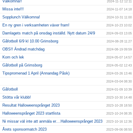
Välkomna!!
2024-11-12 12:11
Missa inte!!!
2024-11-07 14:18
Sopplunch Välkomna!
2024-10-31 11:00
En ny gren i verksamheten växer fram!
2024-10-23 10:02
Damlagets match på onsdag inställd. Nytt datum 24/9
2024-09-03 13:05
Gåfotboll 6/9 kl 10.00 Grimsborg
2024-08-28 11:27
OBS!! Ändrad matchdag
2024-08-19 09:59
Kom och lek
2024-05-07 14:57
Gåfotboll på Grimsborg
2024-05-02 12:43
Tipspromenad 1 April (Annandag Påsk)
2024-03-26 13:46
2024-03-04 08:30
Gåfotboll
2024-01-09 10:39
Stötta vår klubb!
2023-10-30 14:48
Resultat Halloweensprånget 2023
2023-10-28 18:50
Halloweensprånget 2023 startlista
2023-10-24 08:35
Ni missar väl inte att anmäla er....Halloweensprånget 2023
2023-10-16 12:36
Årets sponsormatch 2023
2023-09-06 08:50