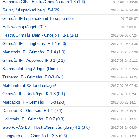
Hamneda GIK - Hestra/Grimsås dam 1-6 (1-3)
2017-09-11 10:35
Se hit, fullspäckad helg 15-16/9.
2017-09-07 20:48
Grimsås IF Loppmarknad 16 september
2017-09-07
Halloweensprånget 2017
2017-09-07
Hestra/Grimsås Dam - Gnosjö IF 1-1 (1-1)
2017-09-06 07:24
Grimsås IF - Länghems IF 1-1 (0-0)
2017-09-05 08:36
Månstads IF - Grimsås IF 1-4 (1-0)
2017-08-28 07:38
Grimsås IF - Äspereds IF 3-1 (2-1)
2017-08-24 21:12
Sammanfattning A-laget (Dam)
2017-08-23 07:23
Tranemo IF - Grimsås IF 0-3 (0-1)
2017-07-08 16:24
Matchreferat X2 för damlaget!
2017-07-05 07:43
Grimsås IF - Redvägs FK 1-3 (0-1)
2017-07-05 07:41
Marbäcks IF - Grimsås IF 3-8 (2-3)
2017-06-27 14:17
Dannike IK - Grimsås IF 1-1 (0-1)
2017-06-26 10:47
Hällstads IF - Grimsås IF 0-7 (0-3)
2017-06-19 13:57
SGoIF/RÅS LB - Hestra/Grimsås (dam) 4-1 (3-0)
2017-06-14 06:04
Ljungsarps IF - Grimsås IF 3-5 (0-3)
2017-06-13 13:37