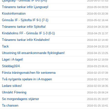
Ljungsarp - Grimsås IF 0-0 (0-0)
2016-05-07 07:53
Tränarens tankar inför Ljungsarp!
2016-05-04 09:59
Kioskinformation
2016-05-03 20:39
Grimsås IF - Sjötofta IF 9-1 (7-1)
2016-05-02 16:44
Tränarens tankar inför Sjötofta!
2016-04-28 20:38
Kindaholms FF - Grimsås IF 1-3 (0-1)
2016-04-25 11:37
Tränarens tankar inför Kindaholm!
2016-04-22 14:40
Tack
2016-04-19 20:19
Utrustning till ensamkommande flyktingbarn!
2016-04-15 13:25
Läget i A-laget!
2016-04-12 19:59
Städdag16/4
2016-03-23 06:41
Första träningsmatchen för seniorerna
2016-02-15 07:39
Två ny/gamla spelare in i A-truppen
2016-02-12 07:50
Ledare sökes!
2016-02-03 18:35
Utmärkt Förening
2016-01-28 06:24
Se morgondagens stjärnor
2016-01-25 19:07
Ta chansen
2016-01-25 10:41