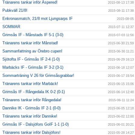
Tränarens tankar inför Äspered!
2015-08-13 17:38
Pubkväll 21/8!
2015-08-11 17:38
Enkronasmatch, 21/8 mot Ljungsarps IF
2015-08-05
SOMMAR
2015-07-11 12:37
Grimsås IF - Månstads IF 5-1 (3-0)
2015-07-03 11:56
Tränarens tankar inför Månstad!
2015-06-30 21:59
Sammanfattning av Örebro cupen!
2015-06-30 11:21
Sjötofta IF - Grimsås IF 2-4 (1-0)
2015-06-29 16:13
Marbäcks IF - Grimsås IF 3-2 (3-1)
2015-06-18 12:07
Sommarträning V 26 för Grimsåsgrabbar!
2015-06-17 15:54
Tränarens tankar inför Marbäck!
2015-06-15 15:06
Grimsås IF - Rångedala IK 0-2 (0-1)
2015-06-14 12:48
Tränarens tankar inför Rångedala!
2015-06-11 11:24
Dannike IK - Grimsås IF 2-1 (0-0)
2015-06-05 12:18
Tränarens tankar inför Dannike!
2015-06-02 12:00
Grimsås IF - Dalsjöfors GoIF 1-1 (1-0)
2015-06-01 20:21
Tränarens tankar inför Dalsjöfors!
2015-05-28 14:27