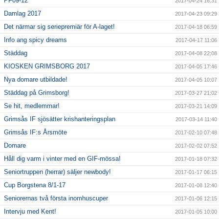
PF09-12
2017-04-24 16:31
Damlag 2017
2017-04-23 09:29
Det närmar sig seriepremiär för A-laget!
2017-04-18 06:59
Info ang spicy dreams
2017-04-17 11:06
Städdag
2017-04-08 22:08
KIOSKEN GRIMSBORG 2017
2017-04-05 17:46
Nya domare utbildade!
2017-04-05 10:07
Städdag på Grimsborg!
2017-03-27 21:02
Se hit, medlemmar!
2017-03-21 14:09
Grimsås IF sjösätter krishanteringsplan
2017-03-14 11:40
Grimsås IF:s Årsmöte
2017-02-10 07:48
Domare
2017-02-02 07:52
Håll dig varm i vinter med en GIF-mössa!
2017-01-18 07:32
Seniortruppen (herrar) säljer newbody!
2017-01-17 06:15
Cup Borgstena 8/1-17
2017-01-08 12:40
Seniorernas två första inomhuscuper
2017-01-06 12:15
Intervju med Kent!
2017-01-05 10:00