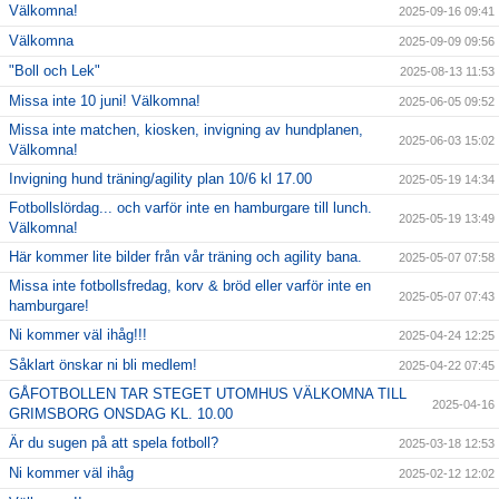
Välkomna!
2025-09-16 09:41
Välkomna
2025-09-09 09:56
"Boll och Lek"
2025-08-13 11:53
Missa inte 10 juni! Välkomna!
2025-06-05 09:52
Missa inte matchen, kiosken, invigning av hundplanen,
2025-06-03 15:02
Välkomna!
Invigning hund träning/agility plan 10/6 kl 17.00
2025-05-19 14:34
Fotbollslördag... och varför inte en hamburgare till lunch.
2025-05-19 13:49
Välkomna!
Här kommer lite bilder från vår träning och agility bana.
2025-05-07 07:58
Missa inte fotbollsfredag, korv & bröd eller varför inte en
2025-05-07 07:43
hamburgare!
Ni kommer väl ihåg!!!
2025-04-24 12:25
Såklart önskar ni bli medlem!
2025-04-22 07:45
GÅFOTBOLLEN TAR STEGET UTOMHUS VÄLKOMNA TILL
2025-04-16
GRIMSBORG ONSDAG KL. 10.00
Är du sugen på att spela fotboll?
2025-03-18 12:53
Ni kommer väl ihåg
2025-02-12 12:02