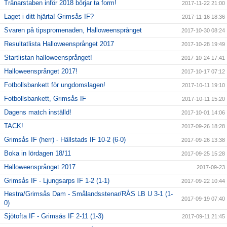
Tränarstaben inför 2018 börjar ta form!
2017-11-22 21:00
Laget i ditt hjärta! Grimsås IF?
2017-11-16 18:36
Svaren på tipspromenaden, Halloweensprånget
2017-10-30 08:24
Resultatlista Halloweensprånget 2017
2017-10-28 19:49
Startlistan halloweensprånget!
2017-10-24 17:41
Halloweensprånget 2017!
2017-10-17 07:12
Fotbollsbankett för ungdomslagen!
2017-10-11 19:10
Fotbollsbankett, Grimsås IF
2017-10-11 15:20
Dagens match inställd!
2017-10-01 14:06
TACK!
2017-09-26 18:28
Grimsås IF (herr) - Hällstads IF 10-2 (6-0)
2017-09-26 13:38
Boka in lördagen 18/11
2017-09-25 15:28
Halloweensprånget 2017
2017-09-23
Grimsås IF - Ljungsarps IF 1-2 (1-1)
2017-09-22 10:44
Hestra/Grimsås Dam - Smålandsstenar/RÅS LB U 3-1 (1-
2017-09-19 07:40
0)
Sjötofta IF - Grimsås IF 2-11 (1-3)
2017-09-11 21:45