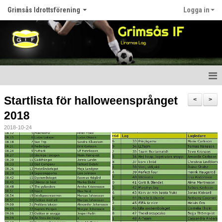
Grimsås Idrottsförening
Logga in
Hem
Startlista för halloweensprånget
<
>
2018
Nyheter
2018-10-24
Föreningen
Kalender
Våra lag
Matcher
Bildgalleri