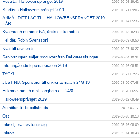
Resultat Halloweensprånget 2019
2019-10-26 19:42
Startlista Halloweensprånget 2019
2019-10-21 09:06
ANMÄL DITT LAG TILL HALLOWEENSPRÅNGET 2019
2019-10-14 05:36
HÄR
Kvalmatch nummer två, årets sista match
2019-10-13 15:43
Hej där, Robin Svensson!
2019-10-09 09:50
Kval till divsion 5
2019-10-07 10:27
Seniortruppen säljer produkter från Delikatesskungen
2019-10-04 10:31
Info angående loppmarknaden 2019
2019-09-16 08:51
TACK!!
2019-08-27 07:25
JUST NU, Sponsorer till enkronasmatch 24/8-19
2019-08-20 07:48
Enkronasmatch mot Länghems IF 24/8
2019-08-20 06:27
Halloweensprånget 2019
2019-08-12 09:49
Anmälan till fotbollsfritids
2019-06-17
Ost
2019-05-28 10:18
Inbrott, bra tips lönar sig!
2019-05-16 08:09
Inbrott
2019-05-14 16:40