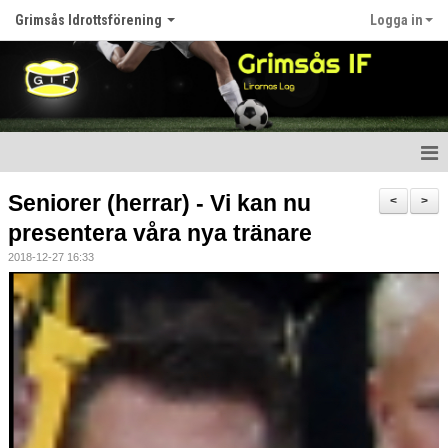
Grimsås Idrottsförening
Logga in
Hem
Seniorer (herrar) - Vi kan nu
<
>
presentera våra nya tränare
Nyheter
2018-12-27 16:33
Föreningen
Kalender
Våra lag
Matcher
Bildgalleri