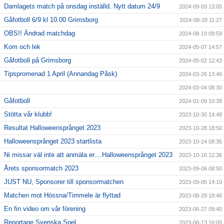
Damlagets match på onsdag inställd. Nytt datum 24/9
2024-09-03 13:05
Gåfotboll 6/9 kl 10.00 Grimsborg
2024-08-28 11:27
OBS!! Ändrad matchdag
2024-08-19 09:59
Kom och lek
2024-05-07 14:57
Gåfotboll på Grimsborg
2024-05-02 12:43
Tipspromenad 1 April (Annandag Påsk)
2024-03-26 13:46
2024-03-04 08:30
Gåfotboll
2024-01-09 10:39
Stötta vår klubb!
2023-10-30 14:48
Resultat Halloweensprånget 2023
2023-10-28 18:50
Halloweensprånget 2023 startlista
2023-10-24 08:35
Ni missar väl inte att anmäla er....Halloweensprånget 2023
2023-10-16 12:36
Årets sponsormatch 2023
2023-09-06 08:50
JUST NU, Sponsorer till sponsormatchen
2023-09-05 14:10
Matchen mot Hössna/Timmele är flyttad
2023-08-29 18:46
En fin video om vår förening
2023-06-27 09:40
Reportage Svenska Spel
2023-06-13 16:05