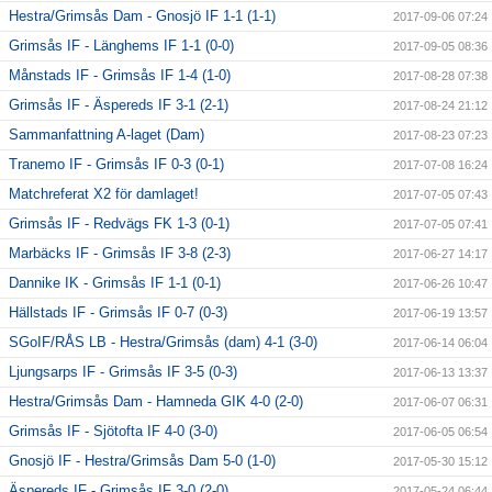
Hestra/Grimsås Dam - Gnosjö IF 1-1 (1-1)
2017-09-06 07:24
Grimsås IF - Länghems IF 1-1 (0-0)
2017-09-05 08:36
Månstads IF - Grimsås IF 1-4 (1-0)
2017-08-28 07:38
Grimsås IF - Äspereds IF 3-1 (2-1)
2017-08-24 21:12
Sammanfattning A-laget (Dam)
2017-08-23 07:23
Tranemo IF - Grimsås IF 0-3 (0-1)
2017-07-08 16:24
Matchreferat X2 för damlaget!
2017-07-05 07:43
Grimsås IF - Redvägs FK 1-3 (0-1)
2017-07-05 07:41
Marbäcks IF - Grimsås IF 3-8 (2-3)
2017-06-27 14:17
Dannike IK - Grimsås IF 1-1 (0-1)
2017-06-26 10:47
Hällstads IF - Grimsås IF 0-7 (0-3)
2017-06-19 13:57
SGoIF/RÅS LB - Hestra/Grimsås (dam) 4-1 (3-0)
2017-06-14 06:04
Ljungsarps IF - Grimsås IF 3-5 (0-3)
2017-06-13 13:37
Hestra/Grimsås Dam - Hamneda GIK 4-0 (2-0)
2017-06-07 06:31
Grimsås IF - Sjötofta IF 4-0 (3-0)
2017-06-05 06:54
Gnosjö IF - Hestra/Grimsås Dam 5-0 (1-0)
2017-05-30 15:12
Äspereds IF - Grimsås IF 3-0 (2-0)
2017-05-24 06:44