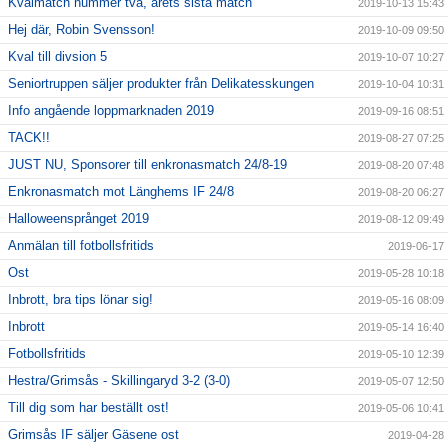
Kvalmatch nummer två, årets sista match
2019-10-13 15:43
Hej där, Robin Svensson!
2019-10-09 09:50
Kval till divsion 5
2019-10-07 10:27
Seniortruppen säljer produkter från Delikatesskungen
2019-10-04 10:31
Info angående loppmarknaden 2019
2019-09-16 08:51
TACK!!
2019-08-27 07:25
JUST NU, Sponsorer till enkronasmatch 24/8-19
2019-08-20 07:48
Enkronasmatch mot Länghems IF 24/8
2019-08-20 06:27
Halloweensprånget 2019
2019-08-12 09:49
Anmälan till fotbollsfritids
2019-06-17
Ost
2019-05-28 10:18
Inbrott, bra tips lönar sig!
2019-05-16 08:09
Inbrott
2019-05-14 16:40
Fotbollsfritids
2019-05-10 12:39
Hestra/Grimsås - Skillingaryd 3-2 (3-0)
2019-05-07 12:50
Till dig som har beställt ost!
2019-05-06 10:41
Grimsås IF säljer Gäsene ost
2019-04-28