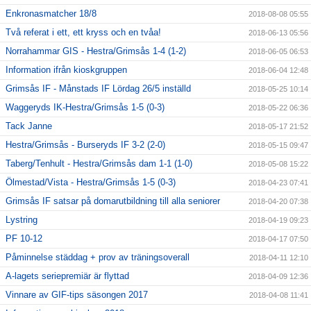
Enkronasmatcher 18/8
2018-08-08 05:55
Två referat i ett, ett kryss och en tvåa!
2018-06-13 05:56
Norrahammar GIS - Hestra/Grimsås 1-4 (1-2)
2018-06-05 06:53
Information ifrån kioskgruppen
2018-06-04 12:48
Grimsås IF - Månstads IF Lördag 26/5 inställd
2018-05-25 10:14
Waggeryds IK-Hestra/Grimsås 1-5 (0-3)
2018-05-22 06:36
Tack Janne
2018-05-17 21:52
Hestra/Grimsås - Burseryds IF 3-2 (2-0)
2018-05-15 09:47
Taberg/Tenhult - Hestra/Grimsås dam 1-1 (1-0)
2018-05-08 15:22
Ölmestad/Vista - Hestra/Grimsås 1-5 (0-3)
2018-04-23 07:41
Grimsås IF satsar på domarutbildning till alla seniorer
2018-04-20 07:38
Lystring
2018-04-19 09:23
PF 10-12
2018-04-17 07:50
Påminnelse städdag + prov av träningsoverall
2018-04-11 12:10
A-lagets seriepremiär är flyttad
2018-04-09 12:36
Vinnare av GIF-tips säsongen 2017
2018-04-08 11:41