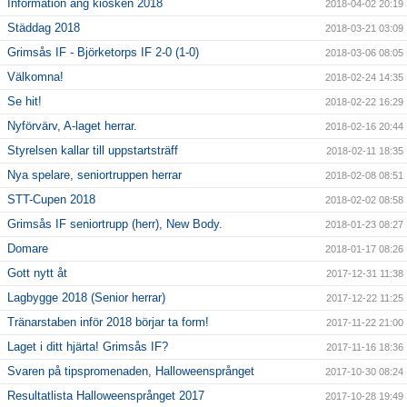
Information ang kiosken 2018
2018-04-02 20:19
Städdag 2018
2018-03-21 03:09
Grimsås IF - Björketorps IF 2-0 (1-0)
2018-03-06 08:05
Välkomna!
2018-02-24 14:35
Se hit!
2018-02-22 16:29
Nyförvärv, A-laget herrar.
2018-02-16 20:44
Styrelsen kallar till uppstartsträff
2018-02-11 18:35
Nya spelare, seniortruppen herrar
2018-02-08 08:51
STT-Cupen 2018
2018-02-02 08:58
Grimsås IF seniortrupp (herr), New Body.
2018-01-23 08:27
Domare
2018-01-17 08:26
Gott nytt åt
2017-12-31 11:38
Lagbygge 2018 (Senior herrar)
2017-12-22 11:25
Tränarstaben inför 2018 börjar ta form!
2017-11-22 21:00
Laget i ditt hjärta! Grimsås IF?
2017-11-16 18:36
Svaren på tipspromenaden, Halloweensprånget
2017-10-30 08:24
Resultatlista Halloweensprånget 2017
2017-10-28 19:49