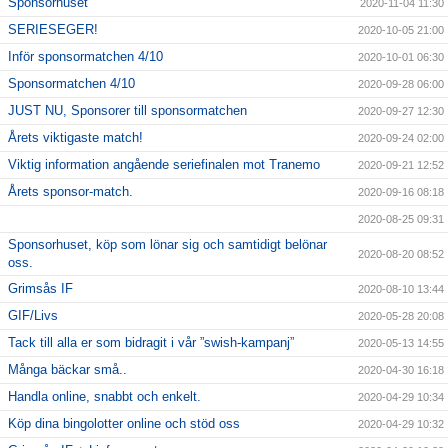
Sponsorhuset
2020-11-04 11:30
SERIESEGER!
2020-10-05 21:00
Inför sponsormatchen 4/10
2020-10-01 06:30
Sponsormatchen 4/10
2020-09-28 06:00
JUST NU, Sponsorer till sponsormatchen
2020-09-27 12:30
Årets viktigaste match!
2020-09-24 02:00
Viktig information angående seriefinalen mot Tranemo
2020-09-21 12:52
Årets sponsor-match.
2020-09-16 08:18
2020-08-25 09:31
Sponsorhuset, köp som lönar sig och samtidigt belönar
2020-08-20 08:52
oss.
Grimsås IF
2020-08-10 13:44
GIF/Livs
2020-05-28 20:08
Tack till alla er som bidragit i vår ”swish-kampanj”
2020-05-13 14:55
Många bäckar små..
2020-04-30 16:18
Handla online, snabbt och enkelt.
2020-04-29 10:34
Köp dina bingolotter online och stöd oss
2020-04-29 10:32