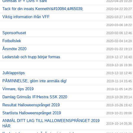
Grimsås IF + Livfs = sant
2020-04-29 10:29
Tack för din insats Kenneth!&#10084;&#65039;
2020-04-22 20:27
Viktig information ifrån VFF
2020-03-27 14:05
2020-03-06 18:22
Sponsorhuset
2020-02-06 12:46
Fotbollslek
2020-02-04 14:29
Årsmöte 2020
2020-01-22 19:13
Ledarstab och trupp börjar formas
2019-12-17 16:40
2019-12-16 15:30
Julklappstips
2019-12-10 12:46
PÅMINNELSE, glöm inte anmäla dig!
2019-11-14 15:45
Vinnare, tips 2019
2019-11-05 14:25
Damlag Grimsås IF/Hestra SSK 2020
2019-10-28 20:14
Resultat Halloweensprånget 2019
2019-10-26 19:42
Startlista Halloweensprånget 2019
2019-10-21 09:06
ANMÄL DITT LAG TILL HALLOWEENSPRÅNGET 2019
2019-10-14 05:36
HÄR