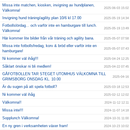
Missa inte matchen, kiosken, invigning av hundplanen,
2025-06-03 15:02
Välkomna!
Invigning hund träning/agility plan 10/6 kl 17.00
2025-05-19 14:34
Fotbollslördag... och varför inte en hamburgare till lunch.
2025-05-19 13:49
Välkomna!
Här kommer lite bilder från vår träning och agility bana.
2025-05-07 07:58
Missa inte fotbollsfredag, korv & bröd eller varför inte en
2025-05-07 07:43
hamburgare!
Ni kommer väl ihåg!!!
2025-04-24 12:25
Såklart önskar ni bli medlem!
2025-04-22 07:45
GÅFOTBOLLEN TAR STEGET UTOMHUS VÄLKOMNA TILL
2025-04-16
GRIMSBORG ONSDAG KL. 10.00
Är du sugen på att spela fotboll?
2025-03-18 12:53
Ni kommer väl ihåg
2025-02-12 12:02
Välkomna!!
2024-11-12 12:11
Missa inte!!!
2024-11-07 14:18
Sopplunch Välkomna!
2024-10-31 11:00
En ny gren i verksamheten växer fram!
2024-10-23 10:02