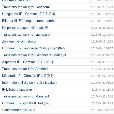
Loppmarknad 2015
2015-05-21 08:07
Tränarens tankar inför Länghem!
2015-05-20 12:00
Ljungsarps IF - Grimsås IF 2-6 (0-3)
2015-05-16 09:50
Biljetter till Elfsborgs hemmamatcher
2015-05-13 07:55
Ny policy antagen i Grimsås IF
2015-05-12 11:30
Tränarens tankar inför Ljungsarp!
2015-05-12 10:40
Zonläger på Grimsborg
2015-05-10 12:53
Grimsås IF - Gånghester/Målsryd 0-2 (0-2)
2015-05-10 09:57
Tränarens tankar inför Gånghester/Målsryd!
2015-05-06 07:52
Äspereds IF - Grimsås IF 1-2 (0-1)
2015-04-30 10:55
Tränarens tankar inför Äspered!
2015-04-28 11:54
Månstads IF - Grimsås IF 1-2 (0-1)
2015-04-27 10:43
Information till dig som står i kiosken
2015-04-27 08:02
IF Elfsborg bjuder in
2015-04-23 11:43
Tränarens tankar inför Månstad!
2015-04-22 15:26
Grimsås IF - Sjötofta IF 6-0 (3-0)
2015-04-18 11:24
Seriepremiär!!&#8207;
2015-04-15 08:18