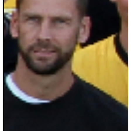
Sponsorer
Länkar
Grimsås IF styrdokument
GDPR