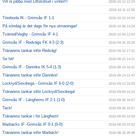
Vill ni jobba med Liftskötsel i vinter!!!
2016-10-12 12:26
2016-10-11 12:56
Töreboda IK - Grimsås IF 1-1
2016-10-10 14:04
På söndag är det dags för nya utmaningar!
2016-10-06 14:24
Tvärred/Vegby - Grimsås IF 4-1
2016-10-04 12:04
Grimsås IF - Redvägs FK 4-3 (2-3)
2016-09-25 18:25
Tränarens tankar inför Redväg!
2016-09-22 17:31
Se hit!
2016-09-22 14:21
Grimsås IF - Dannike IK 5-4 (1-3)
2016-09-19 16:41
Tränarens tankar inför Dannike!
2016-09-14 12:47
Lockryd/Sexdrega - Grimsås IF 6-0 (2-0)
2016-09-12 10:03
Tränarens tankar inför Lockryd/Sexdrega!
2016-09-09 14:24
Grimsås IF - Länghems IF 2-1 (1-0)
2016-09-06 16:07
Tack!
2016-09-06 16:07
Tränarens tankar i för Länghem!
2016-09-05 10:59
Marbäcks IF -Grimsås IF 0-1 (0-0)
2016-08-29 15:02
Tränarens tankar inför Marbäck!
2016-08-26 09:36