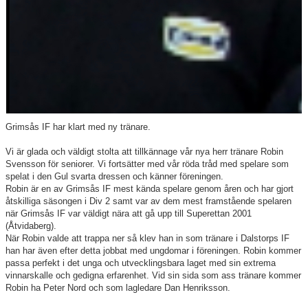
Grimsås IF har klart med ny tränare.
Vi är glada och väldigt stolta att tillkännage vår nya herr tränare Robin
Svensson för seniorer. Vi fortsätter med vår röda tråd med spelare som
spelat i den Gul svarta dressen och känner föreningen.
Robin är en av Grimsås IF mest kända spelare genom åren och har gjort
åtskilliga säsongen i Div 2 samt var av dem mest framstående spelaren
när Grimsås IF var väldigt nära att gå upp till Superettan 2001
(Åtvidaberg).
När Robin valde att trappa ner så klev han in som tränare i Dalstorps IF
han har även efter detta jobbat med ungdomar i föreningen. Robin kommer
passa perfekt i det unga och utvecklingsbara laget med sin extrema
vinnarskalle och gedigna erfarenhet. Vid sin sida som ass tränare kommer
Robin ha Peter Nord och som lagledare Dan Henriksson.