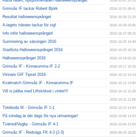
Rätta raden, tipspromenaden halloweensprånget
2016-11-01 20:23
Grimsås IF tackar Robert Björk
2016-10-31 08:41
Resultat halloweensprånget
2016-10-29 21:24
A-lagets tränare tackar för sig!
2016-10-28 20:05
Info inför halloweensprånget!
2016-10-27 09:15
Summering av säsongen 2016
2016-10-25 19:49
Startlista Halloweensprånget 2016
2016-10-25 10:19
Halloweensprånget 2016
2016-10-18 02:16
Grimsås IF - Kinnarumma IF 2-2
2016-10-17 10:16
Vinnare GIF Tipset 2016
2016-10-13 14:14
Kvalmatch Grimsås IF - Kinnarumma IF
2016-10-12 13:00
Vill ni jobba med Liftskötsel i vinter!!!
2016-10-12 12:26
2016-10-11 12:56
Töreboda IK - Grimsås IF 1-1
2016-10-10 14:04
På söndag är det dags för nya utmaningar!
2016-10-06 14:24
Tvärred/Vegby - Grimsås IF 4-1
2016-10-04 12:04
Grimsås IF - Redvägs FK 4-3 (2-3)
2016-09-25 18:25