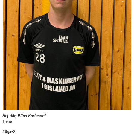
Sponsorer
Länkar
Grimsås IF styrdokument
GDPR
Hej där, Elias Karlsson!
Tjena
Läget?