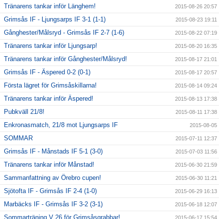
Tränarens tankar inför Länghem!
2015-08-26 20:57
Grimsås IF - Ljungsarps IF 3-1 (1-1)
2015-08-23 19:11
Gånghester/Målsryd - Grimsås IF 2-7 (1-6)
2015-08-22 07:19
Tränarens tankar inför Ljungsarp!
2015-08-20 16:35
Tränarens tankar inför Gånghester/Målsryd!
2015-08-17 21:01
Grimsås IF - Äspered 0-2 (0-1)
2015-08-17 20:57
Första lägret för Grimsåskillarna!
2015-08-14 09:24
Tränarens tankar inför Äspered!
2015-08-13 17:38
Pubkväll 21/8!
2015-08-11 17:38
Enkronasmatch, 21/8 mot Ljungsarps IF
2015-08-05
SOMMAR
2015-07-11 12:37
Grimsås IF - Månstads IF 5-1 (3-0)
2015-07-03 11:56
Tränarens tankar inför Månstad!
2015-06-30 21:59
Sammanfattning av Örebro cupen!
2015-06-30 11:21
Sjötofta IF - Grimsås IF 2-4 (1-0)
2015-06-29 16:13
Marbäcks IF - Grimsås IF 3-2 (3-1)
2015-06-18 12:07
Sommarträning V 26 för Grimsåsgrabbar!
2015-06-17 15:54