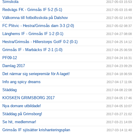
Simskola
2017-05-03 15:53
Redvägs FK - Grimsås IF 5-2 (5-1)
2017-05-03 15:48
Välkomna till fotbollsskola på Dalshov
2017-05-02 14:59
FC Plitvic - Hestra/Grimsås dam 3-3 (2-0)
2017-05-02 08:37
Länghems IF - Grimsås IF 1-2 (0-1)
2017-04-27 08:08
Hestra/Grimsås - Hillerstorps GoIF 0-2 (0-1)
2017-04-25 14:12
Grimsås IF - Marbäcks IF 2-1 (1-0)
2017-04-25 06:59
PF09-12
2017-04-24 16:31
Damlag 2017
2017-04-23 09:29
Det närmar sig seriepremiär för A-laget!
2017-04-18 06:59
Info ang spicy dreams
2017-04-17 11:06
Städdag
2017-04-08 22:08
KIOSKEN GRIMSBORG 2017
2017-04-05 17:46
Nya domare utbildade!
2017-04-05 10:07
Städdag på Grimsborg!
2017-03-27 21:02
Se hit, medlemmar!
2017-03-21 14:09
Grimsås IF sjösätter krishanteringsplan
2017-03-14 11:40