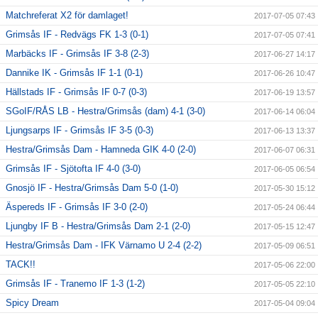
Matchreferat X2 för damlaget!
2017-07-05 07:43
Grimsås IF - Redvägs FK 1-3 (0-1)
2017-07-05 07:41
Marbäcks IF - Grimsås IF 3-8 (2-3)
2017-06-27 14:17
Dannike IK - Grimsås IF 1-1 (0-1)
2017-06-26 10:47
Hällstads IF - Grimsås IF 0-7 (0-3)
2017-06-19 13:57
SGoIF/RÅS LB - Hestra/Grimsås (dam) 4-1 (3-0)
2017-06-14 06:04
Ljungsarps IF - Grimsås IF 3-5 (0-3)
2017-06-13 13:37
Hestra/Grimsås Dam - Hamneda GIK 4-0 (2-0)
2017-06-07 06:31
Grimsås IF - Sjötofta IF 4-0 (3-0)
2017-06-05 06:54
Gnosjö IF - Hestra/Grimsås Dam 5-0 (1-0)
2017-05-30 15:12
Äspereds IF - Grimsås IF 3-0 (2-0)
2017-05-24 06:44
Ljungby IF B - Hestra/Grimsås Dam 2-1 (2-0)
2017-05-15 12:47
Hestra/Grimsås Dam - IFK Värnamo U 2-4 (2-2)
2017-05-09 06:51
TACK!!
2017-05-06 22:00
Grimsås IF - Tranemo IF 1-3 (1-2)
2017-05-05 22:10
Spicy Dream
2017-05-04 09:04