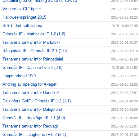
Utställning på Grimsborg 23/10 och 24/10
2015-10-16 06:54
Vinnare av GIF-tipset
2015-10-16 06:49
Halloweensprånget 2015
2015-10-12 18:25
SISU Idrottsutbildarna
2015-10-09 11:45
Grimsås IF - Marbäcks IF 1-2 (1-2)
2015-10-05 20:13
Tränarens tankar inför Marbäck!
2015-10-01 20:37
Rångedala IK - Grimsås IF 2-1 (1-0)
2015-09-28 17:10
Tränarens tankar inför Rångedala!
2015-09-25 16:58
Grimsås IF - Dannike IK 5-1 (3-0)
2015-09-19 11:52
Loppmarknad 19/9
2015-09-18 20:21
Ändring av speldag för A-laget!
2015-09-15 22:52
Tränarens tankar inför Dannike!
2015-09-15 22:51
Dalsjöfors GoIF - Grimsås IF 1-2 (1-1)
2015-09-14 18:20
Tränarens tankar inför Dalsjöfors!
2015-09-10 06:09
Grimsås IF - Redvägs FK 7-1 (4-0)
2015-09-06 10:08
Tränarens tankar inför Redväg!
2015-09-03 21:37
Grimsås IF - Länghems IF 6-2 (2-1)
2015-09-01 17:38