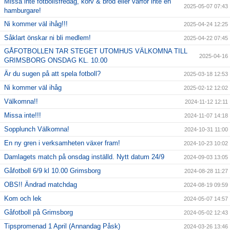
Missa inte fotbollsfredag, korv & bröd eller varför inte en
2025-05-07 07:43
hamburgare!
Ni kommer väl ihåg!!!
2025-04-24 12:25
Såklart önskar ni bli medlem!
2025-04-22 07:45
GÅFOTBOLLEN TAR STEGET UTOMHUS VÄLKOMNA TILL
2025-04-16
GRIMSBORG ONSDAG KL. 10.00
Är du sugen på att spela fotboll?
2025-03-18 12:53
Ni kommer väl ihåg
2025-02-12 12:02
Välkomna!!
2024-11-12 12:11
Missa inte!!!
2024-11-07 14:18
Sopplunch Välkomna!
2024-10-31 11:00
En ny gren i verksamheten växer fram!
2024-10-23 10:02
Damlagets match på onsdag inställd. Nytt datum 24/9
2024-09-03 13:05
Gåfotboll 6/9 kl 10.00 Grimsborg
2024-08-28 11:27
OBS!! Ändrad matchdag
2024-08-19 09:59
Kom och lek
2024-05-07 14:57
Gåfotboll på Grimsborg
2024-05-02 12:43
Tipspromenad 1 April (Annandag Påsk)
2024-03-26 13:46