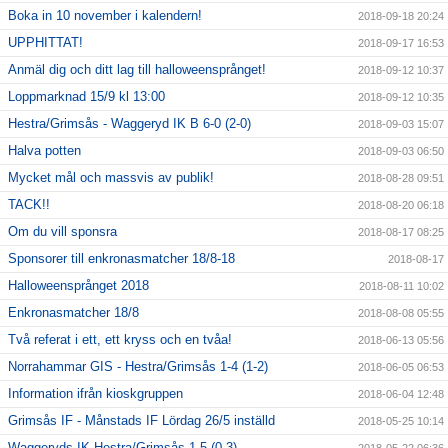
Boka in 10 november i kalendern!
2018-09-18 20:24
UPPHITTAT!
2018-09-17 16:53
Anmäl dig och ditt lag till halloweensprånget!
2018-09-12 10:37
Loppmarknad 15/9 kl 13:00
2018-09-12 10:35
Hestra/Grimsås - Waggeryd IK B 6-0 (2-0)
2018-09-03 15:07
Halva potten
2018-09-03 06:50
Mycket mål och massvis av publik!
2018-08-28 09:51
TACK!!
2018-08-20 06:18
Om du vill sponsra
2018-08-17 08:25
Sponsorer till enkronasmatcher 18/8-18
2018-08-17
Halloweensprånget 2018
2018-08-11 10:02
Enkronasmatcher 18/8
2018-08-08 05:55
Två referat i ett, ett kryss och en tvåa!
2018-06-13 05:56
Norrahammar GIS - Hestra/Grimsås 1-4 (1-2)
2018-06-05 06:53
Information ifrån kioskgruppen
2018-06-04 12:48
Grimsås IF - Månstads IF Lördag 26/5 inställd
2018-05-25 10:14
Waggeryds IK-Hestra/Grimsås 1-5 (0-3)
2018-05-22 06:36