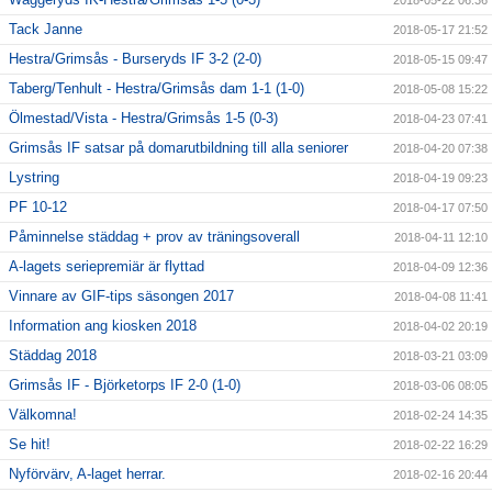
Tack Janne
2018-05-17 21:52
Hestra/Grimsås - Burseryds IF 3-2 (2-0)
2018-05-15 09:47
Taberg/Tenhult - Hestra/Grimsås dam 1-1 (1-0)
2018-05-08 15:22
Ölmestad/Vista - Hestra/Grimsås 1-5 (0-3)
2018-04-23 07:41
Grimsås IF satsar på domarutbildning till alla seniorer
2018-04-20 07:38
Lystring
2018-04-19 09:23
PF 10-12
2018-04-17 07:50
Påminnelse städdag + prov av träningsoverall
2018-04-11 12:10
A-lagets seriepremiär är flyttad
2018-04-09 12:36
Vinnare av GIF-tips säsongen 2017
2018-04-08 11:41
Information ang kiosken 2018
2018-04-02 20:19
Städdag 2018
2018-03-21 03:09
Grimsås IF - Björketorps IF 2-0 (1-0)
2018-03-06 08:05
Välkomna!
2018-02-24 14:35
Se hit!
2018-02-22 16:29
Nyförvärv, A-laget herrar.
2018-02-16 20:44