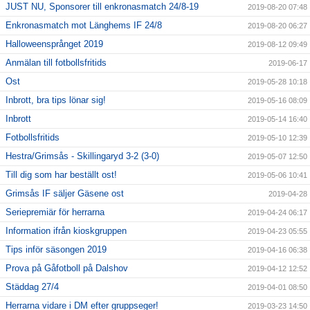
JUST NU, Sponsorer till enkronasmatch 24/8-19
2019-08-20 07:48
Enkronasmatch mot Länghems IF 24/8
2019-08-20 06:27
Halloweensprånget 2019
2019-08-12 09:49
Anmälan till fotbollsfritids
2019-06-17
Ost
2019-05-28 10:18
Inbrott, bra tips lönar sig!
2019-05-16 08:09
Inbrott
2019-05-14 16:40
Fotbollsfritids
2019-05-10 12:39
Hestra/Grimsås - Skillingaryd 3-2 (3-0)
2019-05-07 12:50
Till dig som har beställt ost!
2019-05-06 10:41
Grimsås IF säljer Gäsene ost
2019-04-28
Seriepremiär för herrarna
2019-04-24 06:17
Information ifrån kioskgruppen
2019-04-23 05:55
Tips inför säsongen 2019
2019-04-16 06:38
Prova på Gåfotboll på Dalshov
2019-04-12 12:52
Städdag 27/4
2019-04-01 08:50
Herrarna vidare i DM efter gruppseger!
2019-03-23 14:50