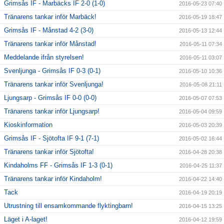
Grimsås IF - Marbäcks IF 2-0 (1-0)
2016-05-23 07:40
Tränarens tankar inför Marbäck!
2016-05-19 18:47
Grimsås IF - Månstad 4-2 (3-0)
2016-05-13 12:44
Tränarens tankar inför Månstad!
2016-05-11 07:34
Meddelande ifrån styrelsen!
2016-05-11 03:07
Svenljunga - Grimsås IF 0-3 (0-1)
2016-05-10 10:36
Tränarens tankar inför Svenljunga!
2016-05-08 21:11
Ljungsarp - Grimsås IF 0-0 (0-0)
2016-05-07 07:53
Tränarens tankar inför Ljungsarp!
2016-05-04 09:59
Kioskinformation
2016-05-03 20:39
Grimsås IF - Sjötofta IF 9-1 (7-1)
2016-05-02 16:44
Tränarens tankar inför Sjötofta!
2016-04-28 20:38
Kindaholms FF - Grimsås IF 1-3 (0-1)
2016-04-25 11:37
Tränarens tankar inför Kindaholm!
2016-04-22 14:40
Tack
2016-04-19 20:19
Utrustning till ensamkommande flyktingbarn!
2016-04-15 13:25
Läget i A-laget!
2016-04-12 19:59