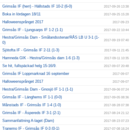
Grimsås IF (herr) - Hällstads IF 10-2 (6-0)
2017-09-26 13:38
Boka in lördagen 18/11
2017-09-25 15:28
Halloweensprånget 2017
2017-09-23
Grimsås IF - Ljungsarps IF 1-2 (1-1)
2017-09-22 10:44
Hestra/Grimsås Dam - Smålandsstenar/RÅS LB U 3-1 (1-
2017-09-19 07:40
0)
Sjötofta IF - Grimsås IF 2-11 (1-3)
2017-09-11 21:45
Hamneda GIK - Hestra/Grimsås dam 1-6 (1-3)
2017-09-11 10:35
Se hit, fullspäckad helg 15-16/9.
2017-09-07 20:48
Grimsås IF Loppmarknad 16 september
2017-09-07
Halloweensprånget 2017
2017-09-07
Hestra/Grimsås Dam - Gnosjö IF 1-1 (1-1)
2017-09-06 07:24
Grimsås IF - Länghems IF 1-1 (0-0)
2017-09-05 08:36
Månstads IF - Grimsås IF 1-4 (1-0)
2017-08-28 07:38
Grimsås IF - Äspereds IF 3-1 (2-1)
2017-08-24 21:12
Sammanfattning A-laget (Dam)
2017-08-23 07:23
Tranemo IF - Grimsås IF 0-3 (0-1)
2017-07-08 16:24