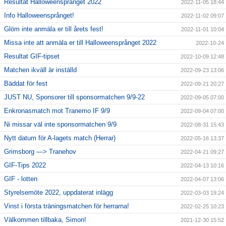
Resultat Halloweensprånget 2022
2022-11-05 18:44
Info Halloweensprånget!
2022-11-02 09:07
Glöm inte anmäla er till årets fest!
2022-11-01 10:04
Missa inte att anmäla er till Halloweensprånget 2022
2022-10-24
Resultat GIF-tipset
2022-10-09 12:48
Matchen ikväll är inställd
2022-09-23 13:06
Bäddat för fest
2022-09-21 20:27
JUST NU, Sponsorer till sponsormatchen 9/9-22
2022-09-05 07:00
Enkronasmatch mot Tranemo IF 9/9
2022-09-04 07:00
Ni missar väl inte sponsormatchen 9/9
2022-08-31 15:43
Nytt datum för A-lagets match (Herrar)
2022-05-16 13:37
Grimsborg —> Tranehov
2022-04-21 09:27
GIF-Tips 2022
2022-04-13 10:16
GIF - lotten
2022-04-07 13:06
Styrelsemöte 2022, uppdaterat inlägg
2022-03-03 19:24
Vinst i första träningsmatchen för herrarna!
2022-02-25 10:23
Välkommen tillbaka, Simon!
2021-12-30 15:52