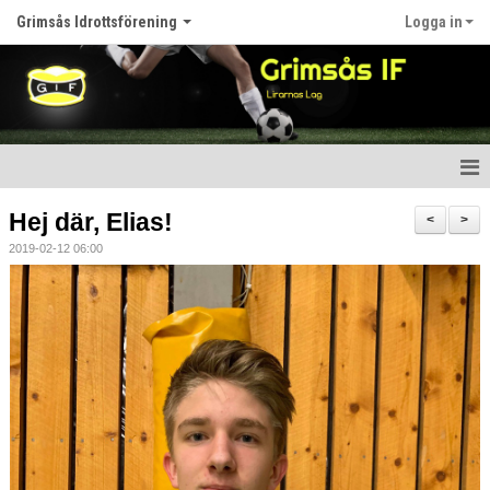
Grimsås Idrottsförening
Logga in
Hem
Hej där, Elias!
<
>
2019-02-12 06:00
Nyheter
Föreningen
Kalender
Våra lag
Matcher
Bildgalleri