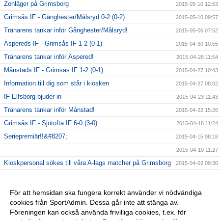
Zonläger på Grimsborg
2015-05-10 12:53
Grimsås IF - Gånghester/Målsryd 0-2 (0-2)
2015-05-10 09:57
Tränarens tankar inför Gånghester/Målsryd!
2015-05-06 07:52
Äspereds IF - Grimsås IF 1-2 (0-1)
2015-04-30 10:55
Tränarens tankar inför Äspered!
2015-04-28 11:54
Månstads IF - Grimsås IF 1-2 (0-1)
2015-04-27 10:43
Information till dig som står i kiosken
2015-04-27 08:02
IF Elfsborg bjuder in
2015-04-23 11:43
Tränarens tankar inför Månstad!
2015-04-22 15:26
Grimsås IF - Sjötofta IF 6-0 (3-0)
2015-04-18 11:24
Seriepremiär!!&#8207;
2015-04-15 08:18
2015-04-10 11:27
Kioskpersonal sökes till våra A-lags matcher på Grimsborg
2015-04-02 09:30
GIF-tips
2015-03-26 09:54
Bli medlem 2015
2015-02-19 12:29
För att hemsidan ska fungera korrekt använder vi nödvändiga
cookies från SportAdmin. Dessa går inte att stänga av.
Städdag på Grimsborg
2015-02-19 12:28
Föreningen kan också använda frivilliga cookies, t.ex. för
Test, uppbyggnad
2015-02-05 15:55