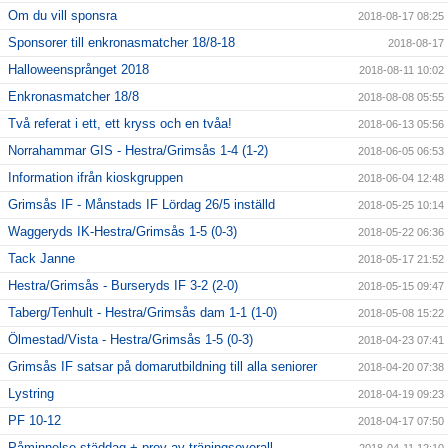
Om du vill sponsra
2018-08-17 08:25
Sponsorer till enkronasmatcher 18/8-18
2018-08-17
Halloweensprånget 2018
2018-08-11 10:02
Enkronasmatcher 18/8
2018-08-08 05:55
Två referat i ett, ett kryss och en tvåa!
2018-06-13 05:56
Norrahammar GIS - Hestra/Grimsås 1-4 (1-2)
2018-06-05 06:53
Information ifrån kioskgruppen
2018-06-04 12:48
Grimsås IF - Månstads IF Lördag 26/5 inställd
2018-05-25 10:14
Waggeryds IK-Hestra/Grimsås 1-5 (0-3)
2018-05-22 06:36
Tack Janne
2018-05-17 21:52
Hestra/Grimsås - Burseryds IF 3-2 (2-0)
2018-05-15 09:47
Taberg/Tenhult - Hestra/Grimsås dam 1-1 (1-0)
2018-05-08 15:22
Ölmestad/Vista - Hestra/Grimsås 1-5 (0-3)
2018-04-23 07:41
Grimsås IF satsar på domarutbildning till alla seniorer
2018-04-20 07:38
Lystring
2018-04-19 09:23
PF 10-12
2018-04-17 07:50
Påminnelse städdag + prov av träningsoverall