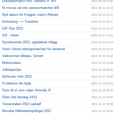
Enkronasmatch mot Tranemo IF 9/9
2022-09-04 07:00
Ni missar väl inte sponsormatchen 9/9
2022-08-31 15:43
Nytt datum för A-lagets match (Herrar)
2022-05-16 13:37
Grimsborg —> Tranehov
2022-04-21 09:27
GIF-Tips 2022
2022-04-13 10:16
GIF - lotten
2022-04-07 13:06
Styrelsemöte 2022, uppdaterat inlägg
2022-03-03 19:24
Vinst i första träningsmatchen för herrarna!
2022-02-25 10:23
Välkommen tillbaka, Simon!
2021-12-30 15:52
Motionsdans
2021-12-22 12:59
Julklappstips
2021-12-20 06:00
Nyförvärv inför 2022
2021-12-17 10:08
Vi behöver din hjälp.
2021-12-15 07:59
Tack till er som väljer Grimsås IF
2021-11-19 09:28
Glöm inte farsdag 14/11
2021-11-04 10:00
Tränarstaben 2022 spikad!
2021-11-03 20:58
Resultat Halloweensprånget 2021
2021-11-01 08:40