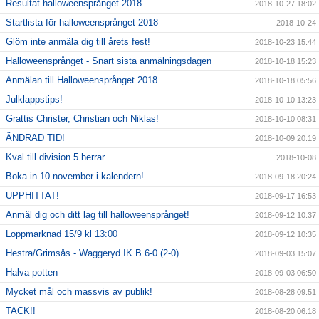
Resultat halloweensprånget 2018
2018-10-27 18:02
Startlista för halloweensprånget 2018
2018-10-24
Glöm inte anmäla dig till årets fest!
2018-10-23 15:44
Halloweensprånget - Snart sista anmälningsdagen
2018-10-18 15:23
Anmälan till Halloweensprånget 2018
2018-10-18 05:56
Julklappstips!
2018-10-10 13:23
Grattis Christer, Christian och Niklas!
2018-10-10 08:31
ÄNDRAD TID!
2018-10-09 20:19
Kval till division 5 herrar
2018-10-08
Boka in 10 november i kalendern!
2018-09-18 20:24
UPPHITTAT!
2018-09-17 16:53
Anmäl dig och ditt lag till halloweensprånget!
2018-09-12 10:37
Loppmarknad 15/9 kl 13:00
2018-09-12 10:35
Hestra/Grimsås - Waggeryd IK B 6-0 (2-0)
2018-09-03 15:07
Halva potten
2018-09-03 06:50
Mycket mål och massvis av publik!
2018-08-28 09:51
TACK!!
2018-08-20 06:18