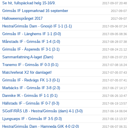
Se hit, fullspäckad helg 15-16/9.
2017-09-07 20:48
Grimsås IF Loppmarknad 16 september
2017-09-07
Halloweensprånget 2017
2017-09-07
Hestra/Grimsås Dam - Gnosjö IF 1-1 (1-1)
2017-09-06 07:24
Grimsås IF - Länghems IF 1-1 (0-0)
2017-09-05 08:36
Månstads IF - Grimsås IF 1-4 (1-0)
2017-08-28 07:38
Grimsås IF - Äspereds IF 3-1 (2-1)
2017-08-24 21:12
Sammanfattning A-laget (Dam)
2017-08-23 07:23
Tranemo IF - Grimsås IF 0-3 (0-1)
2017-07-08 16:24
Matchreferat X2 för damlaget!
2017-07-05 07:43
Grimsås IF - Redvägs FK 1-3 (0-1)
2017-07-05 07:41
Marbäcks IF - Grimsås IF 3-8 (2-3)
2017-06-27 14:17
Dannike IK - Grimsås IF 1-1 (0-1)
2017-06-26 10:47
Hällstads IF - Grimsås IF 0-7 (0-3)
2017-06-19 13:57
SGoIF/RÅS LB - Hestra/Grimsås (dam) 4-1 (3-0)
2017-06-14 06:04
Ljungsarps IF - Grimsås IF 3-5 (0-3)
2017-06-13 13:37
Hestra/Grimsås Dam - Hamneda GIK 4-0 (2-0)
2017-06-07 06:31