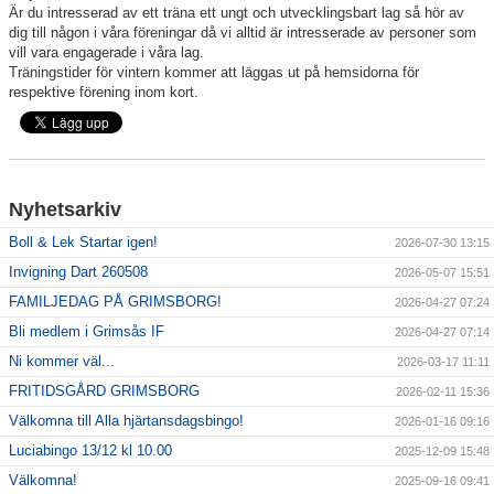
Är du intresserad av ett träna ett ungt och utvecklingsbart lag så hör av
dig till någon i våra föreningar då vi alltid är intresserade av personer som
Sponsorer
vill vara engagerade i våra lag.
Träningstider för vintern kommer att läggas ut på hemsidorna för
respektive förening inom kort.
Länkar
Grimsås IF styrdokument
GDPR
Nyhetsarkiv
Boll & Lek Startar igen!
2026-07-30 13:15
Invigning Dart 260508
2026-05-07 15:51
FAMILJEDAG PÅ GRIMSBORG!
2026-04-27 07:24
Bli medlem i Grimsås IF
2026-04-27 07:14
Ni kommer väl...
2026-03-17 11:11
FRITIDSGÅRD GRIMSBORG
2026-02-11 15:36
Välkomna till Alla hjärtansdagsbingo!
2026-01-16 09:16
Luciabingo 13/12 kl 10.00
2025-12-09 15:48
Välkomna!
2025-09-16 09:41