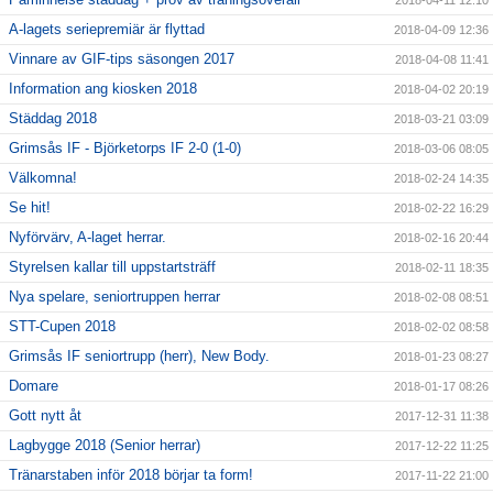
2018-04-11 12:10
A-lagets seriepremiär är flyttad
2018-04-09 12:36
Vinnare av GIF-tips säsongen 2017
2018-04-08 11:41
Information ang kiosken 2018
2018-04-02 20:19
Städdag 2018
2018-03-21 03:09
Grimsås IF - Björketorps IF 2-0 (1-0)
2018-03-06 08:05
Välkomna!
2018-02-24 14:35
Se hit!
2018-02-22 16:29
Nyförvärv, A-laget herrar.
2018-02-16 20:44
Styrelsen kallar till uppstartsträff
2018-02-11 18:35
Nya spelare, seniortruppen herrar
2018-02-08 08:51
STT-Cupen 2018
2018-02-02 08:58
Grimsås IF seniortrupp (herr), New Body.
2018-01-23 08:27
Domare
2018-01-17 08:26
Gott nytt åt
2017-12-31 11:38
Lagbygge 2018 (Senior herrar)
2017-12-22 11:25
Tränarstaben inför 2018 börjar ta form!
2017-11-22 21:00