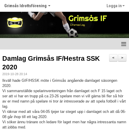
Grimsås Idrottsförening
Logga in
Hem
Damlag Grimsås IF/Hestra SSK
<
>
2020
Nyheter
2019-10-28 20:14
Föreningen
Ikväll hade GIF/HSSK möte i Grimsås angående damlaget säsongen
2020.
Vi sammanställde spelarinventeringen från damlaget och F 15 laget och
Kalender
ser att vi har en trupp på ca 23-26 spelare men vi vill gärna bli fler så hör
av er med namn på spelare ni tror är intresserade av att spela fotboll i vårt
Våra lag
lag.
Vi räknar med att våra 04-05 tjejer tar steget upp i damlaget och att då 06-
Matcher
08 går ihop till ett lag 2020.
Vi söker ännu tränare och ledare för laget men har några intressanta namn
att jobba med.
Bildgalleri