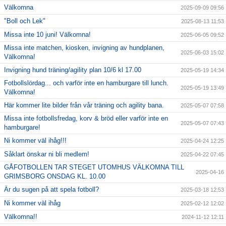
Välkomna
2025-09-09 09:56
"Boll och Lek"
2025-08-13 11:53
Missa inte 10 juni! Välkomna!
2025-06-05 09:52
Missa inte matchen, kiosken, invigning av hundplanen,
2025-06-03 15:02
Välkomna!
Invigning hund träning/agility plan 10/6 kl 17.00
2025-05-19 14:34
Fotbollslördag... och varför inte en hamburgare till lunch.
2025-05-19 13:49
Välkomna!
Här kommer lite bilder från vår träning och agility bana.
2025-05-07 07:58
Missa inte fotbollsfredag, korv & bröd eller varför inte en
2025-05-07 07:43
hamburgare!
Ni kommer väl ihåg!!!
2025-04-24 12:25
Såklart önskar ni bli medlem!
2025-04-22 07:45
GÅFOTBOLLEN TAR STEGET UTOMHUS VÄLKOMNA TILL
2025-04-16
GRIMSBORG ONSDAG KL. 10.00
Är du sugen på att spela fotboll?
2025-03-18 12:53
Ni kommer väl ihåg
2025-02-12 12:02
Välkomna!!
2024-11-12 12:11