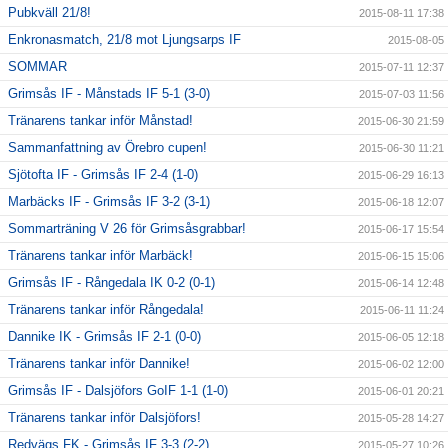
Pubkväll 21/8!
2015-08-11 17:38
Enkronasmatch, 21/8 mot Ljungsarps IF
2015-08-05
SOMMAR
2015-07-11 12:37
Grimsås IF - Månstads IF 5-1 (3-0)
2015-07-03 11:56
Tränarens tankar inför Månstad!
2015-06-30 21:59
Sammanfattning av Örebro cupen!
2015-06-30 11:21
Sjötofta IF - Grimsås IF 2-4 (1-0)
2015-06-29 16:13
Marbäcks IF - Grimsås IF 3-2 (3-1)
2015-06-18 12:07
Sommarträning V 26 för Grimsåsgrabbar!
2015-06-17 15:54
Tränarens tankar inför Marbäck!
2015-06-15 15:06
Grimsås IF - Rångedala IK 0-2 (0-1)
2015-06-14 12:48
Tränarens tankar inför Rångedala!
2015-06-11 11:24
Dannike IK - Grimsås IF 2-1 (0-0)
2015-06-05 12:18
Tränarens tankar inför Dannike!
2015-06-02 12:00
Grimsås IF - Dalsjöfors GoIF 1-1 (1-0)
2015-06-01 20:21
Tränarens tankar inför Dalsjöfors!
2015-05-28 14:27
Redvägs FK - Grimsås IF 3-3 (2-2)
2015-05-27 10:26