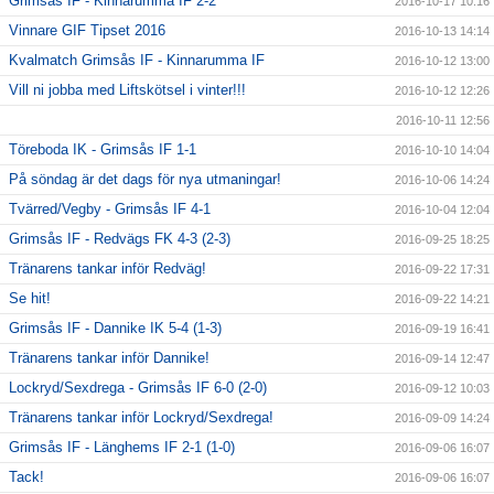
Grimsås IF - Kinnarumma IF 2-2
2016-10-17 10:16
Vinnare GIF Tipset 2016
2016-10-13 14:14
Kvalmatch Grimsås IF - Kinnarumma IF
2016-10-12 13:00
Vill ni jobba med Liftskötsel i vinter!!!
2016-10-12 12:26
2016-10-11 12:56
Töreboda IK - Grimsås IF 1-1
2016-10-10 14:04
På söndag är det dags för nya utmaningar!
2016-10-06 14:24
Tvärred/Vegby - Grimsås IF 4-1
2016-10-04 12:04
Grimsås IF - Redvägs FK 4-3 (2-3)
2016-09-25 18:25
Tränarens tankar inför Redväg!
2016-09-22 17:31
Se hit!
2016-09-22 14:21
Grimsås IF - Dannike IK 5-4 (1-3)
2016-09-19 16:41
Tränarens tankar inför Dannike!
2016-09-14 12:47
Lockryd/Sexdrega - Grimsås IF 6-0 (2-0)
2016-09-12 10:03
Tränarens tankar inför Lockryd/Sexdrega!
2016-09-09 14:24
Grimsås IF - Länghems IF 2-1 (1-0)
2016-09-06 16:07
Tack!
2016-09-06 16:07