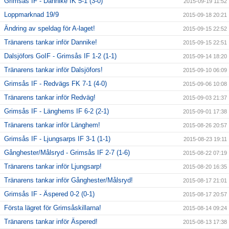
Grimsås IF - Dannike IK 5-1 (3-0)
2015-09-19 11:52
Loppmarknad 19/9
2015-09-18 20:21
Ändring av speldag för A-laget!
2015-09-15 22:52
Tränarens tankar inför Dannike!
2015-09-15 22:51
Dalsjöfors GoIF - Grimsås IF 1-2 (1-1)
2015-09-14 18:20
Tränarens tankar inför Dalsjöfors!
2015-09-10 06:09
Grimsås IF - Redvägs FK 7-1 (4-0)
2015-09-06 10:08
Tränarens tankar inför Redväg!
2015-09-03 21:37
Grimsås IF - Länghems IF 6-2 (2-1)
2015-09-01 17:38
Tränarens tankar inför Länghem!
2015-08-26 20:57
Grimsås IF - Ljungsarps IF 3-1 (1-1)
2015-08-23 19:11
Gånghester/Målsryd - Grimsås IF 2-7 (1-6)
2015-08-22 07:19
Tränarens tankar inför Ljungsarp!
2015-08-20 16:35
Tränarens tankar inför Gånghester/Målsryd!
2015-08-17 21:01
Grimsås IF - Äspered 0-2 (0-1)
2015-08-17 20:57
Första lägret för Grimsåskillarna!
2015-08-14 09:24
Tränarens tankar inför Äspered!
2015-08-13 17:38