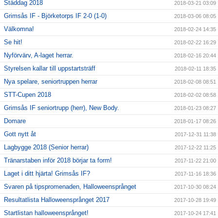
Städdag 2018
2018-03-21 03:09
Grimsås IF - Björketorps IF 2-0 (1-0)
2018-03-06 08:05
Välkomna!
2018-02-24 14:35
Se hit!
2018-02-22 16:29
Nyförvärv, A-laget herrar.
2018-02-16 20:44
Styrelsen kallar till uppstartsträff
2018-02-11 18:35
Nya spelare, seniortruppen herrar
2018-02-08 08:51
STT-Cupen 2018
2018-02-02 08:58
Grimsås IF seniortrupp (herr), New Body.
2018-01-23 08:27
Domare
2018-01-17 08:26
Gott nytt åt
2017-12-31 11:38
Lagbygge 2018 (Senior herrar)
2017-12-22 11:25
Tränarstaben inför 2018 börjar ta form!
2017-11-22 21:00
Laget i ditt hjärta! Grimsås IF?
2017-11-16 18:36
Svaren på tipspromenaden, Halloweensprånget
2017-10-30 08:24
Resultatlista Halloweensprånget 2017
2017-10-28 19:49
Startlistan halloweensprånget!
2017-10-24 17:41