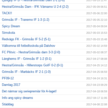
Ljungby IF B - Hestra/Grimsås Dam 2-1 (2-0)
2017-05-15 12:47
Hestra/Grimsås Dam - IFK Värnamo U 2-4 (2-2)
2017-05-09 06:51
TACK!!
2017-05-06 22:00
Grimsås IF - Tranemo IF 1-3 (1-2)
2017-05-05 22:10
Spicy Dream
2017-05-04 09:04
Simskola
2017-05-03 15:53
Redvägs FK - Grimsås IF 5-2 (5-1)
2017-05-03 15:48
Välkomna till fotbollsskola på Dalshov
2017-05-02 14:59
FC Plitvic - Hestra/Grimsås dam 3-3 (2-0)
2017-05-02 08:37
Länghems IF - Grimsås IF 1-2 (0-1)
2017-04-27 08:08
Hestra/Grimsås - Hillerstorps GoIF 0-2 (0-1)
2017-04-25 14:12
Grimsås IF - Marbäcks IF 2-1 (1-0)
2017-04-25 06:59
PF09-12
2017-04-24 16:31
Damlag 2017
2017-04-23 09:29
Det närmar sig seriepremiär för A-laget!
2017-04-18 06:59
Info ang spicy dreams
2017-04-17 11:06
Städdag
2017-04-08 22:08