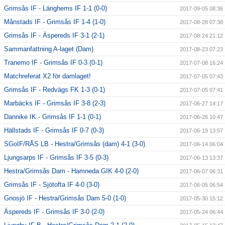
Grimsås IF - Länghems IF 1-1 (0-0)
2017-09-05 08:36
Månstads IF - Grimsås IF 1-4 (1-0)
2017-08-28 07:38
Grimsås IF - Äspereds IF 3-1 (2-1)
2017-08-24 21:12
Sammanfattning A-laget (Dam)
2017-08-23 07:23
Tranemo IF - Grimsås IF 0-3 (0-1)
2017-07-08 16:24
Matchreferat X2 för damlaget!
2017-07-05 07:43
Grimsås IF - Redvägs FK 1-3 (0-1)
2017-07-05 07:41
Marbäcks IF - Grimsås IF 3-8 (2-3)
2017-06-27 14:17
Dannike IK - Grimsås IF 1-1 (0-1)
2017-06-26 10:47
Hällstads IF - Grimsås IF 0-7 (0-3)
2017-06-19 13:57
SGoIF/RÅS LB - Hestra/Grimsås (dam) 4-1 (3-0)
2017-06-14 06:04
Ljungsarps IF - Grimsås IF 3-5 (0-3)
2017-06-13 13:37
Hestra/Grimsås Dam - Hamneda GIK 4-0 (2-0)
2017-06-07 06:31
Grimsås IF - Sjötofta IF 4-0 (3-0)
2017-06-05 06:54
Gnosjö IF - Hestra/Grimsås Dam 5-0 (1-0)
2017-05-30 15:12
Äspereds IF - Grimsås IF 3-0 (2-0)
2017-05-24 06:44