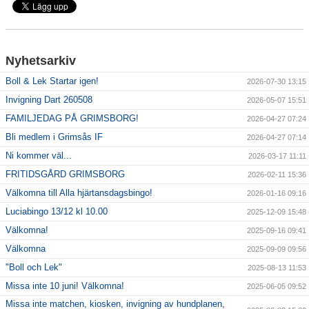
Sponsorer
Nyhetsarkiv
Länkar
Boll & Lek Startar igen!
2026-07-30 13:15
Grimsås IF styrdokument
Invigning Dart 260508
2026-05-07 15:51
FAMILJEDAG PÅ GRIMSBORG!
GDPR
2026-04-27 07:24
Bli medlem i Grimsås IF
2026-04-27 07:14
Ni kommer väl...
2026-03-17 11:11
FRITIDSGÅRD GRIMSBORG
2026-02-11 15:36
Välkomna till Alla hjärtansdagsbingo!
2026-01-16 09:16
Luciabingo 13/12 kl 10.00
2025-12-09 15:48
Välkomna!
2025-09-16 09:41
Välkomna
2025-09-09 09:56
"Boll och Lek"
2025-08-13 11:53
Missa inte 10 juni! Välkomna!
2025-06-05 09:52
Missa inte matchen, kiosken, invigning av hundplanen,