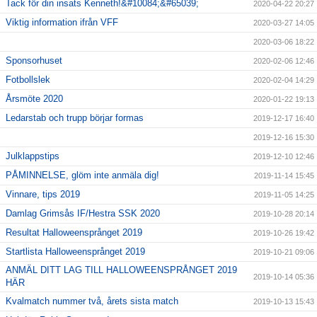
Tack för din insats Kenneth!&#10084;&#65039;
2020-04-22 20:27
Viktig information ifrån VFF
2020-03-27 14:05
2020-03-06 18:22
Sponsorhuset
2020-02-06 12:46
Fotbollslek
2020-02-04 14:29
Årsmöte 2020
2020-01-22 19:13
Ledarstab och trupp börjar formas
2019-12-17 16:40
2019-12-16 15:30
Julklappstips
2019-12-10 12:46
PÅMINNELSE, glöm inte anmäla dig!
2019-11-14 15:45
Vinnare, tips 2019
2019-11-05 14:25
Damlag Grimsås IF/Hestra SSK 2020
2019-10-28 20:14
Resultat Halloweensprånget 2019
2019-10-26 19:42
Startlista Halloweensprånget 2019
2019-10-21 09:06
ANMÄL DITT LAG TILL HALLOWEENSPRÅNGET 2019
2019-10-14 05:36
HÄR
Kvalmatch nummer två, årets sista match
2019-10-13 15:43