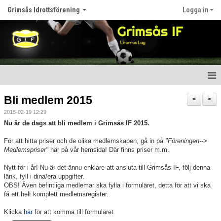
Grimsås Idrottsförening
Logga in
Hem
Bli medlem 2015
<
>
2015-02-19 12:29
Nyheter
Nu är de dags att bli medlem i Grimsås IF 2015.
Föreningen
För att hitta priser och de olika medlemskapen, gå in på
"Föreningen-->
Medlemspriser"
här på vår hemsida! Där finns priser m.m.
Kalender
Nytt för i år! Nu är det ännu enklare att ansluta till Grimsås IF, följ denna
länk, fyll i dina/era uppgifter.
Våra lag
OBS! Även befintliga medlemar ska fylla i formuläret, detta för att vi ska
få ett helt komplett medlemsregister.
Matcher
Klicka
här
för att komma till formuläret
Bildgalleri