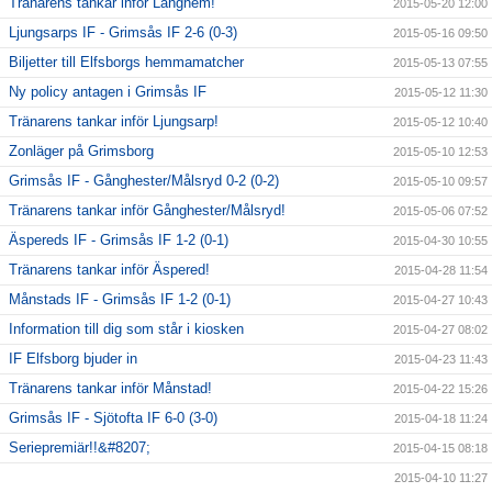
Tränarens tankar inför Länghem!
2015-05-20 12:00
Ljungsarps IF - Grimsås IF 2-6 (0-3)
2015-05-16 09:50
Biljetter till Elfsborgs hemmamatcher
2015-05-13 07:55
Ny policy antagen i Grimsås IF
2015-05-12 11:30
Tränarens tankar inför Ljungsarp!
2015-05-12 10:40
Zonläger på Grimsborg
2015-05-10 12:53
Grimsås IF - Gånghester/Målsryd 0-2 (0-2)
2015-05-10 09:57
Tränarens tankar inför Gånghester/Målsryd!
2015-05-06 07:52
Äspereds IF - Grimsås IF 1-2 (0-1)
2015-04-30 10:55
Tränarens tankar inför Äspered!
2015-04-28 11:54
Månstads IF - Grimsås IF 1-2 (0-1)
2015-04-27 10:43
Information till dig som står i kiosken
2015-04-27 08:02
IF Elfsborg bjuder in
2015-04-23 11:43
Tränarens tankar inför Månstad!
2015-04-22 15:26
Grimsås IF - Sjötofta IF 6-0 (3-0)
2015-04-18 11:24
Seriepremiär!!&#8207;
2015-04-15 08:18
2015-04-10 11:27