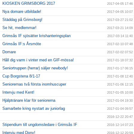
KIOSKEN GRIMSBORG 2017
2017-04-05 17:46
Nya domare utbildade!
2017-04-05 10:07
Städdag på Grimsborg!
2017-03-27 21:02
Se hit, medlemmar!
2017-03-21 14:09
Grimsås IF sjösätter krishanteringsplan
2017-03-14 11:40
Grimsås IF:s Årsmöte
2017-02-10 07:48
Domare
2017-02-02 07:52
Håll dig varm i vinter med en GIF-mössa!
2017-01-18 07:32
Seniortruppen (herrar) säljer newbody!
2017-01-17 06:15
Cup Borgstena 8/1-17
2017-01-08 12:40
Seniorernas två första inomhuscuper
2017-01-06 12:15
Intervju med Kent!
2017-01-05 10:00
Hjälptränare klar för seniorerna
2017-01-04 19:30
Samarbete kring nystart av juniorlag
2017-01-04 09:57
2016-12-22 20:47
Stipendium till ungdomsledare i Grimsås IF
2016-12-14 07:23
Intervju med Dony!
2016-12-12 20:59