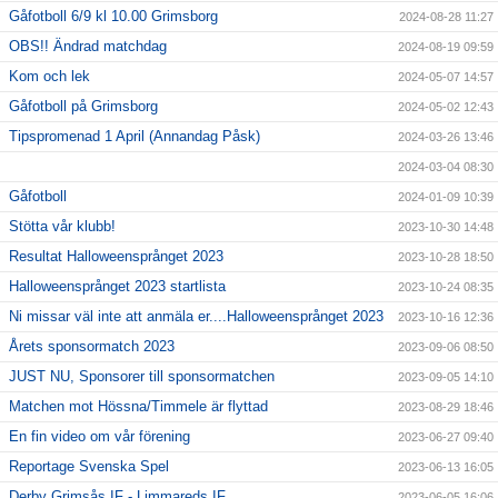
Gåfotboll 6/9 kl 10.00 Grimsborg
2024-08-28 11:27
OBS!! Ändrad matchdag
2024-08-19 09:59
Kom och lek
2024-05-07 14:57
Gåfotboll på Grimsborg
2024-05-02 12:43
Tipspromenad 1 April (Annandag Påsk)
2024-03-26 13:46
2024-03-04 08:30
Gåfotboll
2024-01-09 10:39
Stötta vår klubb!
2023-10-30 14:48
Resultat Halloweensprånget 2023
2023-10-28 18:50
Halloweensprånget 2023 startlista
2023-10-24 08:35
Ni missar väl inte att anmäla er....Halloweensprånget 2023
2023-10-16 12:36
Årets sponsormatch 2023
2023-09-06 08:50
JUST NU, Sponsorer till sponsormatchen
2023-09-05 14:10
Matchen mot Hössna/Timmele är flyttad
2023-08-29 18:46
En fin video om vår förening
2023-06-27 09:40
Reportage Svenska Spel
2023-06-13 16:05
Derby Grimsås IF - Limmareds IF
2023-06-05 16:06