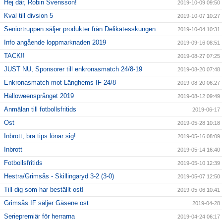
Hej där, Robin Svensson!
2019-10-09 09:50
Kval till divsion 5
2019-10-07 10:27
Seniortruppen säljer produkter från Delikatesskungen
2019-10-04 10:31
Info angående loppmarknaden 2019
2019-09-16 08:51
TACK!!
2019-08-27 07:25
JUST NU, Sponsorer till enkronasmatch 24/8-19
2019-08-20 07:48
Enkronasmatch mot Länghems IF 24/8
2019-08-20 06:27
Halloweensprånget 2019
2019-08-12 09:49
Anmälan till fotbollsfritids
2019-06-17
Ost
2019-05-28 10:18
Inbrott, bra tips lönar sig!
2019-05-16 08:09
Inbrott
2019-05-14 16:40
Fotbollsfritids
2019-05-10 12:39
Hestra/Grimsås - Skillingaryd 3-2 (3-0)
2019-05-07 12:50
Till dig som har beställt ost!
2019-05-06 10:41
Grimsås IF säljer Gäsene ost
2019-04-28
Seriepremiär för herrarna
2019-04-24 06:17