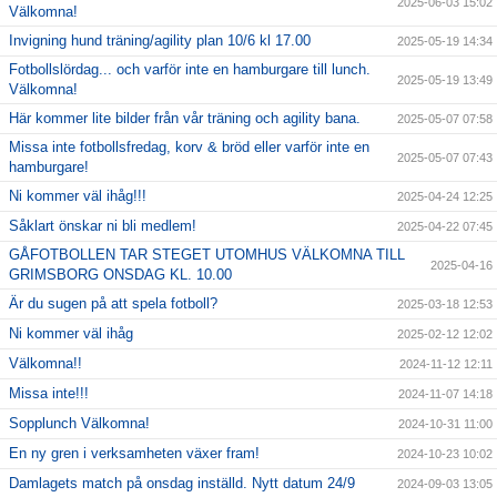
2025-06-03 15:02
Välkomna!
Invigning hund träning/agility plan 10/6 kl 17.00
2025-05-19 14:34
Fotbollslördag... och varför inte en hamburgare till lunch.
2025-05-19 13:49
Välkomna!
Här kommer lite bilder från vår träning och agility bana.
2025-05-07 07:58
Missa inte fotbollsfredag, korv & bröd eller varför inte en
2025-05-07 07:43
hamburgare!
Ni kommer väl ihåg!!!
2025-04-24 12:25
Såklart önskar ni bli medlem!
2025-04-22 07:45
GÅFOTBOLLEN TAR STEGET UTOMHUS VÄLKOMNA TILL
2025-04-16
GRIMSBORG ONSDAG KL. 10.00
Är du sugen på att spela fotboll?
2025-03-18 12:53
Ni kommer väl ihåg
2025-02-12 12:02
Välkomna!!
2024-11-12 12:11
Missa inte!!!
2024-11-07 14:18
Sopplunch Välkomna!
2024-10-31 11:00
En ny gren i verksamheten växer fram!
2024-10-23 10:02
Damlagets match på onsdag inställd. Nytt datum 24/9
2024-09-03 13:05