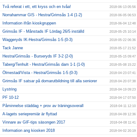
Två referat i ett, ett kryss och en tvåa!
2018-06-13 05:56
Norrahammar GIS - Hestra/Grimsås 1-4 (1-2)
2018-06-05 06:53
Information ifrån kioskgruppen
2018-06-04 12:48
Grimsås IF - Månstads IF Lördag 26/5 inställd
2018-05-25 10:14
Waggeryds IK-Hestra/Grimsås 1-5 (0-3)
2018-05-22 06:36
Tack Janne
2018-05-17 21:52
Hestra/Grimsås - Burseryds IF 3-2 (2-0)
2018-05-15 09:47
Taberg/Tenhult - Hestra/Grimsås dam 1-1 (1-0)
2018-05-08 15:22
Ölmestad/Vista - Hestra/Grimsås 1-5 (0-3)
2018-04-23 07:41
Grimsås IF satsar på domarutbildning till alla seniorer
2018-04-20 07:38
Lystring
2018-04-19 09:23
PF 10-12
2018-04-17 07:50
Påminnelse städdag + prov av träningsoverall
2018-04-11 12:10
A-lagets seriepremiär är flyttad
2018-04-09 12:36
Vinnare av GIF-tips säsongen 2017
2018-04-08 11:41
Information ang kiosken 2018
2018-04-02 20:19