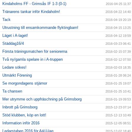
Kindaholms FF - Grimsås IF 1-3 (0-1)
2016-04-25 11:37
Tränarens tankar inför Kindaholm!
2016-04-22 14:40
Tack
2016-04-19 20:19
Utrustning till ensamkommande flyktingbarn!
2016-04-15 13:25
Läget i A-laget!
2016-04-12 19:59
Städdag16/4
2016-03-23 06:41
Första träningsmatchen för seniorerna
2016-02-15 07:39
Två ny/gamla spelare in i A-truppen
2016-02-12 07:50
Ledare sökes!
2016-02-03 18:35
Utmärkt Förening
2016-01-28 06:24
Se morgondagens stjärnor
2016-01-25 19:07
Ta chansen
2016-01-25 10:41
Mer utrymme och uppfräschning på Grimsborg
2016-01-19 09:53
Inbrott på Grimsborg
2015-12-23 07:14
Stöd klubben, köp en lott!
2015-12-13 10:49
Information inför 2016
2015-12-05 08:51
Ledarstaben 2016 för A&U-lag
2015-12-02 18:40