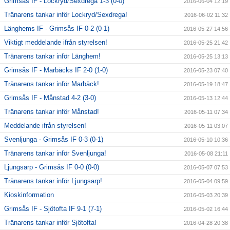
Grimsås IF - Lockryd/Sexdrega 1-3 (0-0)
2016-06-04 12:19
Tränarens tankar inför Lockryd/Sexdrega!
2016-06-02 11:32
Länghems IF - Grimsås IF 0-2 (0-1)
2016-05-27 14:56
Viktigt meddelande ifrån styrelsen!
2016-05-25 21:42
Tränarens tankar inför Länghem!
2016-05-25 13:13
Grimsås IF - Marbäcks IF 2-0 (1-0)
2016-05-23 07:40
Tränarens tankar inför Marbäck!
2016-05-19 18:47
Grimsås IF - Månstad 4-2 (3-0)
2016-05-13 12:44
Tränarens tankar inför Månstad!
2016-05-11 07:34
Meddelande ifrån styrelsen!
2016-05-11 03:07
Svenljunga - Grimsås IF 0-3 (0-1)
2016-05-10 10:36
Tränarens tankar inför Svenljunga!
2016-05-08 21:11
Ljungsarp - Grimsås IF 0-0 (0-0)
2016-05-07 07:53
Tränarens tankar inför Ljungsarp!
2016-05-04 09:59
Kioskinformation
2016-05-03 20:39
Grimsås IF - Sjötofta IF 9-1 (7-1)
2016-05-02 16:44
Tränarens tankar inför Sjötofta!
2016-04-28 20:38