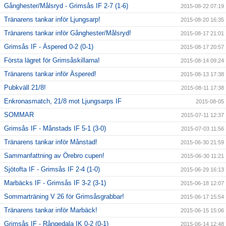
Gånghester/Målsryd - Grimsås IF 2-7 (1-6)
2015-08-22 07:19
Tränarens tankar inför Ljungsarp!
2015-08-20 16:35
Tränarens tankar inför Gånghester/Målsryd!
2015-08-17 21:01
Grimsås IF - Äspered 0-2 (0-1)
2015-08-17 20:57
Första lägret för Grimsåskillarna!
2015-08-14 09:24
Tränarens tankar inför Äspered!
2015-08-13 17:38
Pubkväll 21/8!
2015-08-11 17:38
Enkronasmatch, 21/8 mot Ljungsarps IF
2015-08-05
SOMMAR
2015-07-11 12:37
Grimsås IF - Månstads IF 5-1 (3-0)
2015-07-03 11:56
Tränarens tankar inför Månstad!
2015-06-30 21:59
Sammanfattning av Örebro cupen!
2015-06-30 11:21
Sjötofta IF - Grimsås IF 2-4 (1-0)
2015-06-29 16:13
Marbäcks IF - Grimsås IF 3-2 (3-1)
2015-06-18 12:07
Sommarträning V 26 för Grimsåsgrabbar!
2015-06-17 15:54
Tränarens tankar inför Marbäck!
2015-06-15 15:06
Grimsås IF - Rångedala IK 0-2 (0-1)
2015-06-14 12:48