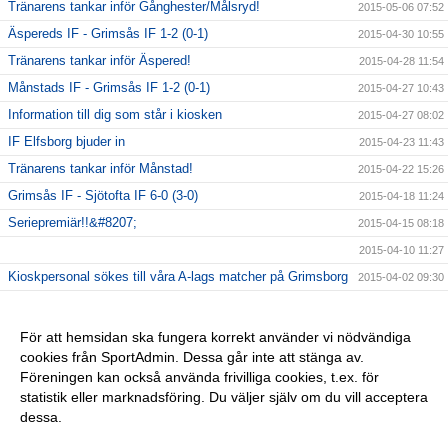
Tränarens tankar inför Gånghester/Målsryd!
2015-05-06 07:52
Äspereds IF - Grimsås IF 1-2 (0-1)
2015-04-30 10:55
Tränarens tankar inför Äspered!
2015-04-28 11:54
Månstads IF - Grimsås IF 1-2 (0-1)
2015-04-27 10:43
Information till dig som står i kiosken
2015-04-27 08:02
IF Elfsborg bjuder in
2015-04-23 11:43
Tränarens tankar inför Månstad!
2015-04-22 15:26
Grimsås IF - Sjötofta IF 6-0 (3-0)
2015-04-18 11:24
Seriepremiär!!&#8207;
2015-04-15 08:18
2015-04-10 11:27
Kioskpersonal sökes till våra A-lags matcher på Grimsborg
2015-04-02 09:30
GIF-tips
2015-03-26 09:54
Bli medlem 2015
2015-02-19 12:29
För att hemsidan ska fungera korrekt använder vi nödvändiga
cookies från SportAdmin. Dessa går inte att stänga av.
Städdag på Grimsborg
2015-02-19 12:28
Föreningen kan också använda frivilliga cookies, t.ex. för
Test, uppbyggnad
2015-02-05 15:55
statistik eller marknadsföring. Du väljer själv om du vill acceptera
dessa.
Anpassa dina val