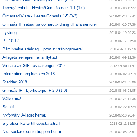
Taberg/Tenhult - Hestra/Grimsås dam 1-1 (1-0)
2018-05-08 15:22
Ölmestad/Vista - Hestra/Grimsås 1-5 (0-3)
2018-04-23 07:41
Grimsås IF satsar på domarutbildning till alla seniorer
2018-04-20 07:38
Lystring
2018-04-19 09:23
PF 10-12
2018-04-17 07:50
Påminnelse städdag + prov av träningsoverall
2018-04-11 12:10
A-lagets seriepremiär är flyttad
2018-04-09 12:36
Vinnare av GIF-tips säsongen 2017
2018-04-08 11:41
Information ang kiosken 2018
2018-04-02 20:19
Städdag 2018
2018-03-21 03:09
Grimsås IF - Björketorps IF 2-0 (1-0)
2018-03-06 08:05
Välkomna!
2018-02-24 14:35
Se hit!
2018-02-22 16:29
Nyförvärv, A-laget herrar.
2018-02-16 20:44
Styrelsen kallar till uppstartsträff
2018-02-11 18:35
Nya spelare, seniortruppen herrar
2018-02-08 08:51