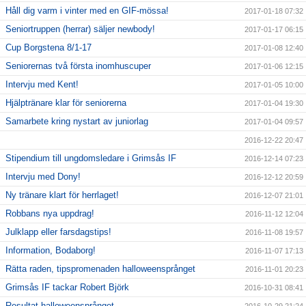
Håll dig varm i vinter med en GIF-mössa!
2017-01-18 07:32
Seniortruppen (herrar) säljer newbody!
2017-01-17 06:15
Cup Borgstena 8/1-17
2017-01-08 12:40
Seniorernas två första inomhuscuper
2017-01-06 12:15
Intervju med Kent!
2017-01-05 10:00
Hjälptränare klar för seniorerna
2017-01-04 19:30
Samarbete kring nystart av juniorlag
2017-01-04 09:57
2016-12-22 20:47
Stipendium till ungdomsledare i Grimsås IF
2016-12-14 07:23
Intervju med Dony!
2016-12-12 20:59
Ny tränare klart för herrlaget!
2016-12-07 21:01
Robbans nya uppdrag!
2016-11-12 12:04
Julklapp eller farsdagstips!
2016-11-08 19:57
Information, Bodaborg!
2016-11-07 17:13
Rätta raden, tipspromenaden halloweensprånget
2016-11-01 20:23
Grimsås IF tackar Robert Björk
2016-10-31 08:41
Resultat halloweensprånget
2016-10-29 21:24