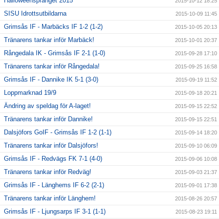
Halloweensprånget 2015
2015-10-12 18:25
SISU Idrottsutbildarna
2015-10-09 11:45
Grimsås IF - Marbäcks IF 1-2 (1-2)
2015-10-05 20:13
Tränarens tankar inför Marbäck!
2015-10-01 20:37
Rångedala IK - Grimsås IF 2-1 (1-0)
2015-09-28 17:10
Tränarens tankar inför Rångedala!
2015-09-25 16:58
Grimsås IF - Dannike IK 5-1 (3-0)
2015-09-19 11:52
Loppmarknad 19/9
2015-09-18 20:21
Ändring av speldag för A-laget!
2015-09-15 22:52
Tränarens tankar inför Dannike!
2015-09-15 22:51
Dalsjöfors GoIF - Grimsås IF 1-2 (1-1)
2015-09-14 18:20
Tränarens tankar inför Dalsjöfors!
2015-09-10 06:09
Grimsås IF - Redvägs FK 7-1 (4-0)
2015-09-06 10:08
Tränarens tankar inför Redväg!
2015-09-03 21:37
Grimsås IF - Länghems IF 6-2 (2-1)
2015-09-01 17:38
Tränarens tankar inför Länghem!
2015-08-26 20:57
Grimsås IF - Ljungsarps IF 3-1 (1-1)
2015-08-23 19:11