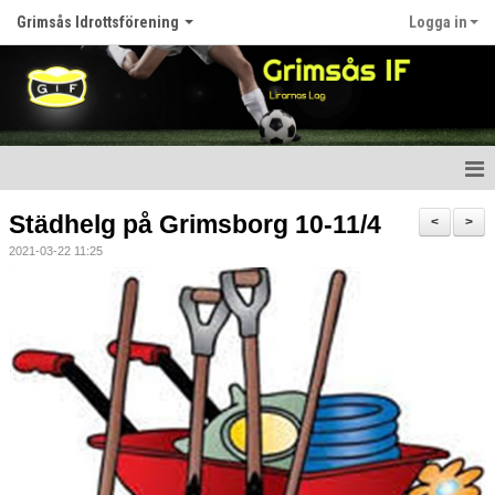
Grimsås Idrottsförening
Logga in
Hem
Städhelg på Grimsborg 10-11/4
<
>
2021-03-22 11:25
Nyheter
Föreningen
Kalender
Våra lag
Matcher
Bildgalleri