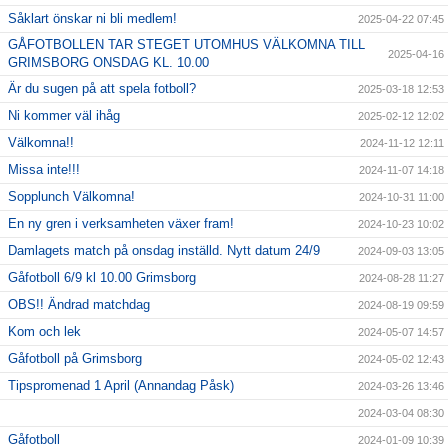
Såklart önskar ni bli medlem!
2025-04-22 07:45
GÅFOTBOLLEN TAR STEGET UTOMHUS VÄLKOMNA TILL
2025-04-16
GRIMSBORG ONSDAG KL. 10.00
Är du sugen på att spela fotboll?
2025-03-18 12:53
Ni kommer väl ihåg
2025-02-12 12:02
Välkomna!!
2024-11-12 12:11
Missa inte!!!
2024-11-07 14:18
Sopplunch Välkomna!
2024-10-31 11:00
En ny gren i verksamheten växer fram!
2024-10-23 10:02
Damlagets match på onsdag inställd. Nytt datum 24/9
2024-09-03 13:05
Gåfotboll 6/9 kl 10.00 Grimsborg
2024-08-28 11:27
OBS!! Ändrad matchdag
2024-08-19 09:59
Kom och lek
2024-05-07 14:57
Gåfotboll på Grimsborg
2024-05-02 12:43
Tipspromenad 1 April (Annandag Påsk)
2024-03-26 13:46
2024-03-04 08:30
Gåfotboll
2024-01-09 10:39