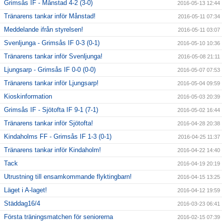
Grimsås IF - Månstad 4-2 (3-0)
2016-05-13 12:44
Tränarens tankar inför Månstad!
2016-05-11 07:34
Meddelande ifrån styrelsen!
2016-05-11 03:07
Svenljunga - Grimsås IF 0-3 (0-1)
2016-05-10 10:36
Tränarens tankar inför Svenljunga!
2016-05-08 21:11
Ljungsarp - Grimsås IF 0-0 (0-0)
2016-05-07 07:53
Tränarens tankar inför Ljungsarp!
2016-05-04 09:59
Kioskinformation
2016-05-03 20:39
Grimsås IF - Sjötofta IF 9-1 (7-1)
2016-05-02 16:44
Tränarens tankar inför Sjötofta!
2016-04-28 20:38
Kindaholms FF - Grimsås IF 1-3 (0-1)
2016-04-25 11:37
Tränarens tankar inför Kindaholm!
2016-04-22 14:40
Tack
2016-04-19 20:19
Utrustning till ensamkommande flyktingbarn!
2016-04-15 13:25
Läget i A-laget!
2016-04-12 19:59
Städdag16/4
2016-03-23 06:41
Första träningsmatchen för seniorerna
2016-02-15 07:39