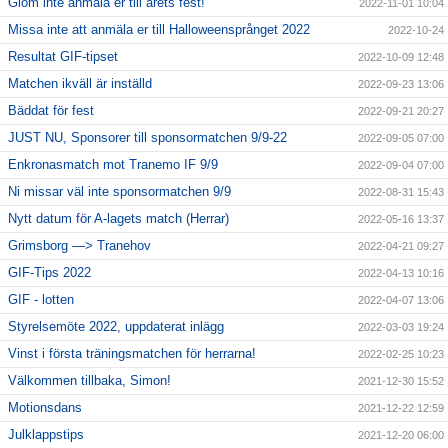
Glöm inte anmäla er till årets fest!
2022-11-01 10:04
Missa inte att anmäla er till Halloweensprånget 2022
2022-10-24
Resultat GIF-tipset
2022-10-09 12:48
Matchen ikväll är inställd
2022-09-23 13:06
Bäddat för fest
2022-09-21 20:27
JUST NU, Sponsorer till sponsormatchen 9/9-22
2022-09-05 07:00
Enkronasmatch mot Tranemo IF 9/9
2022-09-04 07:00
Ni missar väl inte sponsormatchen 9/9
2022-08-31 15:43
Nytt datum för A-lagets match (Herrar)
2022-05-16 13:37
Grimsborg —> Tranehov
2022-04-21 09:27
GIF-Tips 2022
2022-04-13 10:16
GIF - lotten
2022-04-07 13:06
Styrelsemöte 2022, uppdaterat inlägg
2022-03-03 19:24
Vinst i första träningsmatchen för herrarna!
2022-02-25 10:23
Välkommen tillbaka, Simon!
2021-12-30 15:52
Motionsdans
2021-12-22 12:59
Julklappstips
2021-12-20 06:00