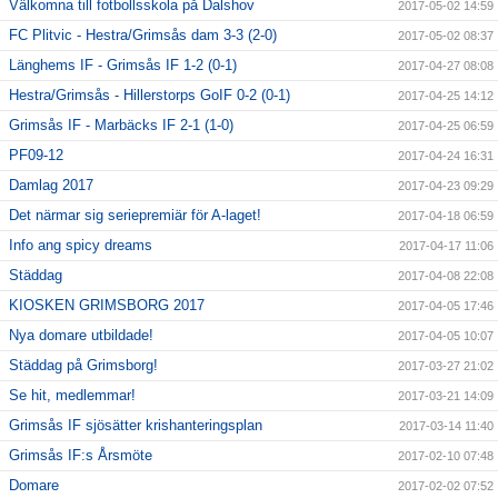
Välkomna till fotbollsskola på Dalshov
2017-05-02 14:59
FC Plitvic - Hestra/Grimsås dam 3-3 (2-0)
2017-05-02 08:37
Länghems IF - Grimsås IF 1-2 (0-1)
2017-04-27 08:08
Hestra/Grimsås - Hillerstorps GoIF 0-2 (0-1)
2017-04-25 14:12
Grimsås IF - Marbäcks IF 2-1 (1-0)
2017-04-25 06:59
PF09-12
2017-04-24 16:31
Damlag 2017
2017-04-23 09:29
Det närmar sig seriepremiär för A-laget!
2017-04-18 06:59
Info ang spicy dreams
2017-04-17 11:06
Städdag
2017-04-08 22:08
KIOSKEN GRIMSBORG 2017
2017-04-05 17:46
Nya domare utbildade!
2017-04-05 10:07
Städdag på Grimsborg!
2017-03-27 21:02
Se hit, medlemmar!
2017-03-21 14:09
Grimsås IF sjösätter krishanteringsplan
2017-03-14 11:40
Grimsås IF:s Årsmöte
2017-02-10 07:48
Domare
2017-02-02 07:52