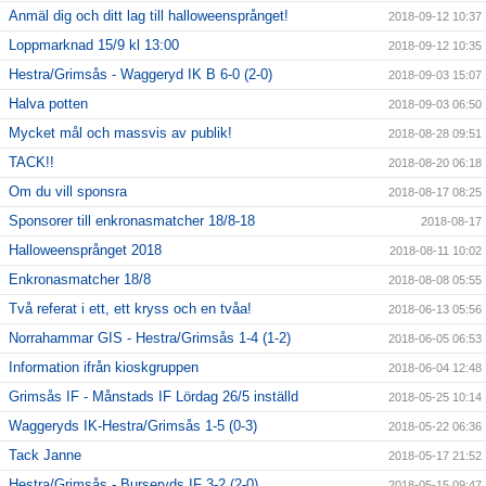
Anmäl dig och ditt lag till halloweensprånget!
2018-09-12 10:37
Loppmarknad 15/9 kl 13:00
2018-09-12 10:35
Hestra/Grimsås - Waggeryd IK B 6-0 (2-0)
2018-09-03 15:07
Halva potten
2018-09-03 06:50
Mycket mål och massvis av publik!
2018-08-28 09:51
TACK!!
2018-08-20 06:18
Om du vill sponsra
2018-08-17 08:25
Sponsorer till enkronasmatcher 18/8-18
2018-08-17
Halloweensprånget 2018
2018-08-11 10:02
Enkronasmatcher 18/8
2018-08-08 05:55
Två referat i ett, ett kryss och en tvåa!
2018-06-13 05:56
Norrahammar GIS - Hestra/Grimsås 1-4 (1-2)
2018-06-05 06:53
Information ifrån kioskgruppen
2018-06-04 12:48
Grimsås IF - Månstads IF Lördag 26/5 inställd
2018-05-25 10:14
Waggeryds IK-Hestra/Grimsås 1-5 (0-3)
2018-05-22 06:36
Tack Janne
2018-05-17 21:52
Hestra/Grimsås - Burseryds IF 3-2 (2-0)
2018-05-15 09:47