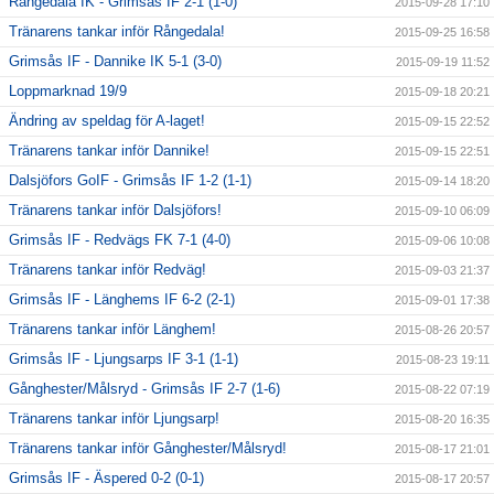
Rångedala IK - Grimsås IF 2-1 (1-0)
2015-09-28 17:10
Tränarens tankar inför Rångedala!
2015-09-25 16:58
Grimsås IF - Dannike IK 5-1 (3-0)
2015-09-19 11:52
Loppmarknad 19/9
2015-09-18 20:21
Ändring av speldag för A-laget!
2015-09-15 22:52
Tränarens tankar inför Dannike!
2015-09-15 22:51
Dalsjöfors GoIF - Grimsås IF 1-2 (1-1)
2015-09-14 18:20
Tränarens tankar inför Dalsjöfors!
2015-09-10 06:09
Grimsås IF - Redvägs FK 7-1 (4-0)
2015-09-06 10:08
Tränarens tankar inför Redväg!
2015-09-03 21:37
Grimsås IF - Länghems IF 6-2 (2-1)
2015-09-01 17:38
Tränarens tankar inför Länghem!
2015-08-26 20:57
Grimsås IF - Ljungsarps IF 3-1 (1-1)
2015-08-23 19:11
Gånghester/Målsryd - Grimsås IF 2-7 (1-6)
2015-08-22 07:19
Tränarens tankar inför Ljungsarp!
2015-08-20 16:35
Tränarens tankar inför Gånghester/Målsryd!
2015-08-17 21:01
Grimsås IF - Äspered 0-2 (0-1)
2015-08-17 20:57