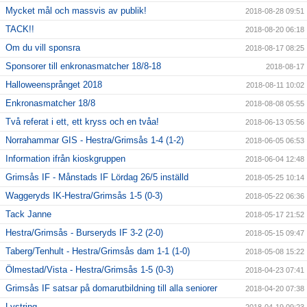
Mycket mål och massvis av publik!
2018-08-28 09:51
TACK!!
2018-08-20 06:18
Om du vill sponsra
2018-08-17 08:25
Sponsorer till enkronasmatcher 18/8-18
2018-08-17
Halloweensprånget 2018
2018-08-11 10:02
Enkronasmatcher 18/8
2018-08-08 05:55
Två referat i ett, ett kryss och en tvåa!
2018-06-13 05:56
Norrahammar GIS - Hestra/Grimsås 1-4 (1-2)
2018-06-05 06:53
Information ifrån kioskgruppen
2018-06-04 12:48
Grimsås IF - Månstads IF Lördag 26/5 inställd
2018-05-25 10:14
Waggeryds IK-Hestra/Grimsås 1-5 (0-3)
2018-05-22 06:36
Tack Janne
2018-05-17 21:52
Hestra/Grimsås - Burseryds IF 3-2 (2-0)
2018-05-15 09:47
Taberg/Tenhult - Hestra/Grimsås dam 1-1 (1-0)
2018-05-08 15:22
Ölmestad/Vista - Hestra/Grimsås 1-5 (0-3)
2018-04-23 07:41
Grimsås IF satsar på domarutbildning till alla seniorer
2018-04-20 07:38
Lystring