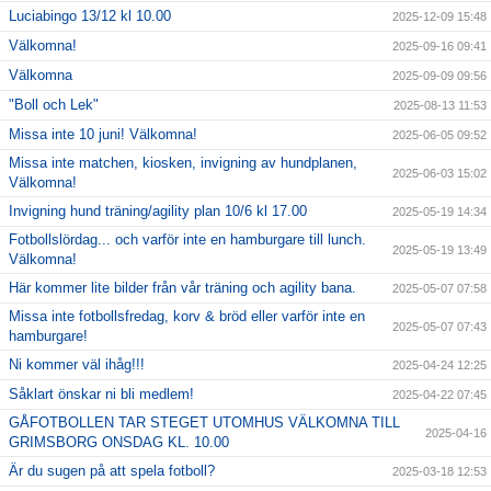
Luciabingo 13/12 kl 10.00
2025-12-09 15:48
Välkomna!
2025-09-16 09:41
Välkomna
2025-09-09 09:56
"Boll och Lek"
2025-08-13 11:53
Missa inte 10 juni! Välkomna!
2025-06-05 09:52
Missa inte matchen, kiosken, invigning av hundplanen,
2025-06-03 15:02
Välkomna!
Invigning hund träning/agility plan 10/6 kl 17.00
2025-05-19 14:34
Fotbollslördag... och varför inte en hamburgare till lunch.
2025-05-19 13:49
Välkomna!
Här kommer lite bilder från vår träning och agility bana.
2025-05-07 07:58
Missa inte fotbollsfredag, korv & bröd eller varför inte en
2025-05-07 07:43
hamburgare!
Ni kommer väl ihåg!!!
2025-04-24 12:25
Såklart önskar ni bli medlem!
2025-04-22 07:45
GÅFOTBOLLEN TAR STEGET UTOMHUS VÄLKOMNA TILL
2025-04-16
GRIMSBORG ONSDAG KL. 10.00
Är du sugen på att spela fotboll?
2025-03-18 12:53