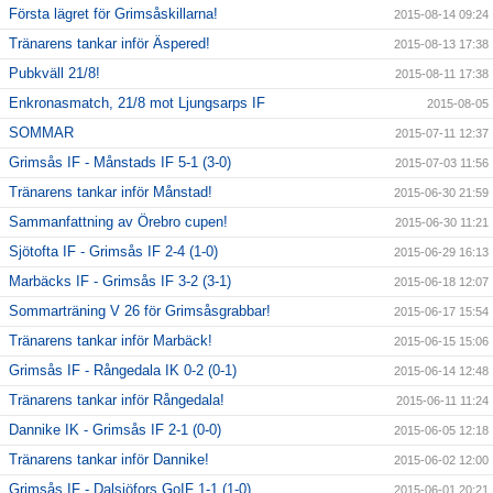
Första lägret för Grimsåskillarna!
2015-08-14 09:24
Tränarens tankar inför Äspered!
2015-08-13 17:38
Pubkväll 21/8!
2015-08-11 17:38
Enkronasmatch, 21/8 mot Ljungsarps IF
2015-08-05
SOMMAR
2015-07-11 12:37
Grimsås IF - Månstads IF 5-1 (3-0)
2015-07-03 11:56
Tränarens tankar inför Månstad!
2015-06-30 21:59
Sammanfattning av Örebro cupen!
2015-06-30 11:21
Sjötofta IF - Grimsås IF 2-4 (1-0)
2015-06-29 16:13
Marbäcks IF - Grimsås IF 3-2 (3-1)
2015-06-18 12:07
Sommarträning V 26 för Grimsåsgrabbar!
2015-06-17 15:54
Tränarens tankar inför Marbäck!
2015-06-15 15:06
Grimsås IF - Rångedala IK 0-2 (0-1)
2015-06-14 12:48
Tränarens tankar inför Rångedala!
2015-06-11 11:24
Dannike IK - Grimsås IF 2-1 (0-0)
2015-06-05 12:18
Tränarens tankar inför Dannike!
2015-06-02 12:00
Grimsås IF - Dalsjöfors GoIF 1-1 (1-0)
2015-06-01 20:21