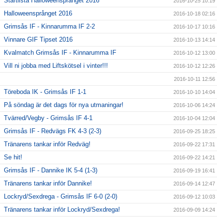
Startlista Halloweensprånget 2016
2016-10-25 10:19
Halloweensprånget 2016
2016-10-18 02:16
Grimsås IF - Kinnarumma IF 2-2
2016-10-17 10:16
Vinnare GIF Tipset 2016
2016-10-13 14:14
Kvalmatch Grimsås IF - Kinnarumma IF
2016-10-12 13:00
Vill ni jobba med Liftskötsel i vinter!!!
2016-10-12 12:26
2016-10-11 12:56
Töreboda IK - Grimsås IF 1-1
2016-10-10 14:04
På söndag är det dags för nya utmaningar!
2016-10-06 14:24
Tvärred/Vegby - Grimsås IF 4-1
2016-10-04 12:04
Grimsås IF - Redvägs FK 4-3 (2-3)
2016-09-25 18:25
Tränarens tankar inför Redväg!
2016-09-22 17:31
Se hit!
2016-09-22 14:21
Grimsås IF - Dannike IK 5-4 (1-3)
2016-09-19 16:41
Tränarens tankar inför Dannike!
2016-09-14 12:47
Lockryd/Sexdrega - Grimsås IF 6-0 (2-0)
2016-09-12 10:03
Tränarens tankar inför Lockryd/Sexdrega!
2016-09-09 14:24