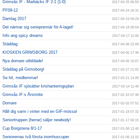
Grimsås IF - Marbäcks IF 2-1 (1-0)
2017-04-25 06:59
PF09-12
2017-04-24 16:31
Damlag 2017
2017-04-23 09:29
Det närmar sig seriepremiär för A-laget!
2017-04-18 06:59
Info ang spicy dreams
2017-04-17 11:06
Städdag
2017-04-08 22:08
KIOSKEN GRIMSBORG 2017
2017-04-05 17:46
Nya domare utbildade!
2017-04-05 10:07
Städdag på Grimsborg!
2017-03-27 21:02
Se hit, medlemmar!
2017-03-21 14:09
Grimsås IF sjösätter krishanteringsplan
2017-03-14 11:40
Grimsås IF:s Årsmöte
2017-02-10 07:48
Domare
2017-02-02 07:52
Håll dig varm i vinter med en GIF-mössa!
2017-01-18 07:32
Seniortruppen (herrar) säljer newbody!
2017-01-17 06:15
Cup Borgstena 8/1-17
2017-01-08 12:40
Seniorernas två första inomhuscuper
2017-01-06 12:15