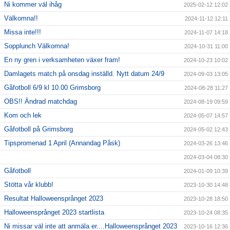
Ni kommer väl ihåg
2025-02-12 12:02
Välkomna!!
2024-11-12 12:11
Missa inte!!!
2024-11-07 14:18
Sopplunch Välkomna!
2024-10-31 11:00
En ny gren i verksamheten växer fram!
2024-10-23 10:02
Damlagets match på onsdag inställd. Nytt datum 24/9
2024-09-03 13:05
Gåfotboll 6/9 kl 10.00 Grimsborg
2024-08-28 11:27
OBS!! Ändrad matchdag
2024-08-19 09:59
Kom och lek
2024-05-07 14:57
Gåfotboll på Grimsborg
2024-05-02 12:43
Tipspromenad 1 April (Annandag Påsk)
2024-03-26 13:46
2024-03-04 08:30
Gåfotboll
2024-01-09 10:39
Stötta vår klubb!
2023-10-30 14:48
Resultat Halloweensprånget 2023
2023-10-28 18:50
Halloweensprånget 2023 startlista
2023-10-24 08:35
Ni missar väl inte att anmäla er....Halloweensprånget 2023
2023-10-16 12:36