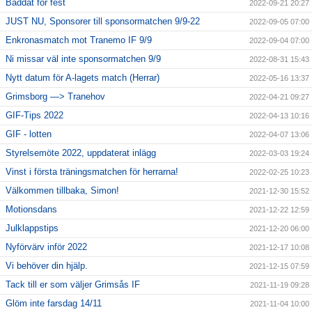
Bäddat för fest
2022-09-21 20:27
JUST NU, Sponsorer till sponsormatchen 9/9-22
2022-09-05 07:00
Enkronasmatch mot Tranemo IF 9/9
2022-09-04 07:00
Ni missar väl inte sponsormatchen 9/9
2022-08-31 15:43
Nytt datum för A-lagets match (Herrar)
2022-05-16 13:37
Grimsborg —> Tranehov
2022-04-21 09:27
GIF-Tips 2022
2022-04-13 10:16
GIF - lotten
2022-04-07 13:06
Styrelsemöte 2022, uppdaterat inlägg
2022-03-03 19:24
Vinst i första träningsmatchen för herrarna!
2022-02-25 10:23
Välkommen tillbaka, Simon!
2021-12-30 15:52
Motionsdans
2021-12-22 12:59
Julklappstips
2021-12-20 06:00
Nyförvärv inför 2022
2021-12-17 10:08
Vi behöver din hjälp.
2021-12-15 07:59
Tack till er som väljer Grimsås IF
2021-11-19 09:28
Glöm inte farsdag 14/11
2021-11-04 10:00