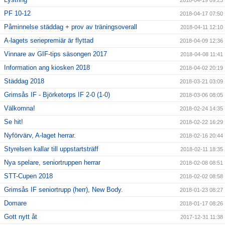
2018-04-19 09:23
PF 10-12
2018-04-17 07:50
Påminnelse städdag + prov av träningsoverall
2018-04-11 12:10
A-lagets seriepremiär är flyttad
2018-04-09 12:36
Vinnare av GIF-tips säsongen 2017
2018-04-08 11:41
Information ang kiosken 2018
2018-04-02 20:19
Städdag 2018
2018-03-21 03:09
Grimsås IF - Björketorps IF 2-0 (1-0)
2018-03-06 08:05
Välkomna!
2018-02-24 14:35
Se hit!
2018-02-22 16:29
Nyförvärv, A-laget herrar.
2018-02-16 20:44
Styrelsen kallar till uppstartsträff
2018-02-11 18:35
Nya spelare, seniortruppen herrar
2018-02-08 08:51
STT-Cupen 2018
2018-02-02 08:58
Grimsås IF seniortrupp (herr), New Body.
2018-01-23 08:27
Domare
2018-01-17 08:26
Gott nytt åt
2017-12-31 11:38