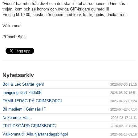
“Fidde” har rutin från div.4 och det ska bli kul att se honom i Grimsås-
tröjan, kom och se honom och övriga GIF-krigare du med !!!
Sponsorer
Fredag kl.19:00, kiosken är öppen med korv, kaffe, godis, dricka m.m.
Välkomna!
Länkar
//Coach Björk
Grimsås IF styrdokument
GDPR
Nyhetsarkiv
Boll & Lek Startar igen!
2026-07-30 13:15
Invigning Dart 260508
2026-05-07 15:51
FAMILJEDAG PÅ GRIMSBORG!
2026-04-27 07:24
Bli medlem i Grimsås IF
2026-04-27 07:14
Ni kommer väl...
2026-03-17 11:11
FRITIDSGÅRD GRIMSBORG
2026-02-11 15:36
Välkomna till Alla hjärtansdagsbingo!
2026-01-16 09:16