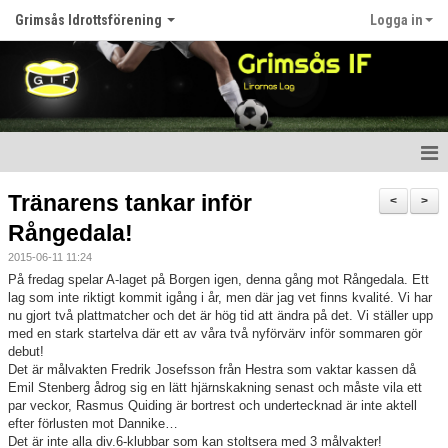
Grimsås Idrottsförening
Logga in
Hem
Tränarens tankar inför
<
>
Rångedala!
Nyheter
2015-06-11 11:24
Föreningen
På fredag spelar A-laget på Borgen igen, denna gång mot Rångedala. Ett
lag som inte riktigt kommit igång i år, men där jag vet finns kvalité. Vi har
nu gjort två plattmatcher och det är hög tid att ändra på det. Vi ställer upp
Kalender
med en stark startelva där ett av våra två nyförvärv inför sommaren gör
debut!
Våra lag
Det är målvakten Fredrik Josefsson från Hestra som vaktar kassen då
Emil Stenberg ådrog sig en lätt hjärnskakning senast och måste vila ett
Matcher
par veckor, Rasmus Quiding är bortrest och undertecknad är inte aktell
efter förlusten mot Dannike…
Det är inte alla div.6-klubbar som kan stoltsera med 3 målvakter!
Bildgalleri