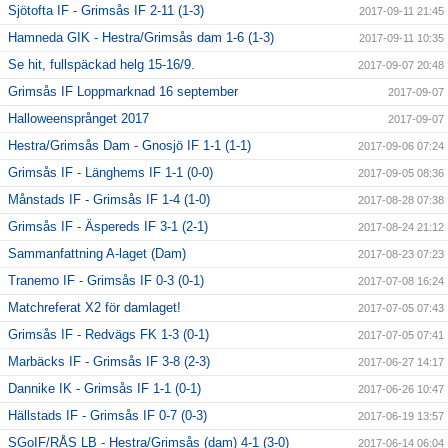
Sjötofta IF - Grimsås IF 2-11 (1-3)
2017-09-11 21:45
Hamneda GIK - Hestra/Grimsås dam 1-6 (1-3)
2017-09-11 10:35
Se hit, fullspäckad helg 15-16/9.
2017-09-07 20:48
Grimsås IF Loppmarknad 16 september
2017-09-07
Halloweensprånget 2017
2017-09-07
Hestra/Grimsås Dam - Gnosjö IF 1-1 (1-1)
2017-09-06 07:24
Grimsås IF - Länghems IF 1-1 (0-0)
2017-09-05 08:36
Månstads IF - Grimsås IF 1-4 (1-0)
2017-08-28 07:38
Grimsås IF - Äspereds IF 3-1 (2-1)
2017-08-24 21:12
Sammanfattning A-laget (Dam)
2017-08-23 07:23
Tranemo IF - Grimsås IF 0-3 (0-1)
2017-07-08 16:24
Matchreferat X2 för damlaget!
2017-07-05 07:43
Grimsås IF - Redvägs FK 1-3 (0-1)
2017-07-05 07:41
Marbäcks IF - Grimsås IF 3-8 (2-3)
2017-06-27 14:17
Dannike IK - Grimsås IF 1-1 (0-1)
2017-06-26 10:47
Hällstads IF - Grimsås IF 0-7 (0-3)
2017-06-19 13:57
SGoIF/RÅS LB - Hestra/Grimsås (dam) 4-1 (3-0)
2017-06-14 06:04