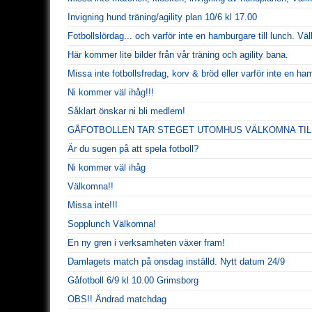
Invigning hund träning/agility plan 10/6 kl 17.00
Fotbollslördag... och varför inte en hamburgare till lunch. V
Här kommer lite bilder från vår träning och agility bana.
Missa inte fotbollsfredag, korv & bröd eller varför inte en ha
Ni kommer väl ihåg!!!
Såklart önskar ni bli medlem!
GÅFOTBOLLEN TAR STEGET UTOMHUS VÄLKOMNA TILL
Är du sugen på att spela fotboll?
Ni kommer väl ihåg
Välkomna!!
Missa inte!!!
Sopplunch Välkomna!
En ny gren i verksamheten växer fram!
Damlagets match på onsdag inställd. Nytt datum 24/9
Gåfotboll 6/9 kl 10.00 Grimsborg
OBS!! Ändrad matchdag