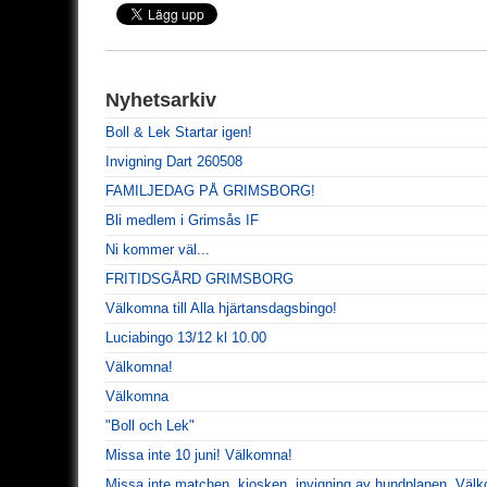
Nyhetsarkiv
Boll & Lek Startar igen!
Invigning Dart 260508
FAMILJEDAG PÅ GRIMSBORG!
Bli medlem i Grimsås IF
Ni kommer väl...
FRITIDSGÅRD GRIMSBORG
Välkomna till Alla hjärtansdagsbingo!
Luciabingo 13/12 kl 10.00
Välkomna!
Välkomna
"Boll och Lek"
Missa inte 10 juni! Välkomna!
Missa inte matchen, kiosken, invigning av hundplanen, Väl