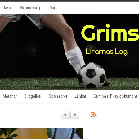
osken
Grimsborg
Dart
Matcher
Bildgalleri
Sponsorer
Länkar
Grimsås IF styrdokument
<
>