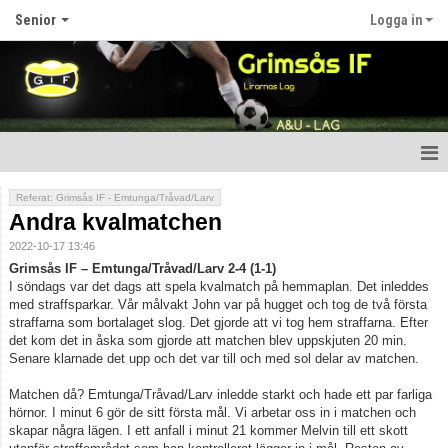
Senior
Logga in
Hem
Referat: Grimsås IF - Emtunga/Tråvad/Larv
Andra kvalmatchen
Nyheter
2022-10-17 13:46
Grimsås IF – Emtunga/Tråvad/Larv 2-4 (1-1)
Kalender
I söndags var det dags att spela kvalmatch på hemmaplan. Det inleddes
med straffsparkar. Vår målvakt John var på hugget och tog de två första
Truppen
straffarna som bortalaget slog. Det gjorde att vi tog hem straffarna. Efter
det kom det in åska som gjorde att matchen blev uppskjuten 20 min.
Senare klarnade det upp och det var till och med sol delar av matchen.
Bildgalleri
Matchen då? Emtunga/Tråvad/Larv inledde starkt och hade ett par farliga
Dokument
hörnor. I minut 6 gör de sitt första mål. Vi arbetar oss in i matchen och
skapar några lägen. I ett anfall i minut 21 kommer Melvin till ett skott
Kontakt