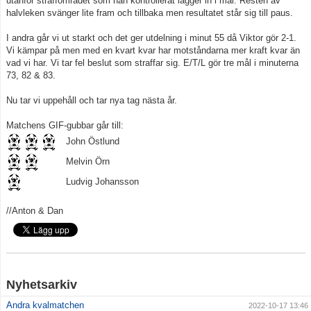
utanför straffområdet som han kontrollerat lägger in i mål. Resten av
halvleken svänger lite fram och tillbaka men resultatet står sig till paus.
Matcher
I andra går vi ut starkt och det ger utdelning i minut 55 då Viktor gör 2-1.
Vi kämpar på men med en kvart kvar har motståndarna mer kraft kvar än
Tabell A-lag
vad vi har. Vi tar fel beslut som straffar sig. E/T/L gör tre mål i minuterna
73, 82 & 83.
Nu tar vi uppehåll och tar nya tag nästa år.
Matchens GIF-gubbar går till:
John Östlund
Melvin Örn
Ludvig Johansson
//Anton & Dan
Nyhetsarkiv
Andra kvalmatchen
2022-10-17 13:46