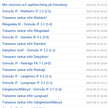
Mer utrymme och uppfräschning på Grimsborg
2016-01-19 10:19
Grimsås IF - Marbäcks IF 1-2 (1-2)
2015-10-05 20:14
Tränarens tankar inför Marbäck!
2015-10-01 20:38
Rångedala IK - Grimsås IF 2-1 (1-0)
2015-09-28 17:12
Tränarens tankar inför Rångedala!
2015-09-25 16:58
Grimsås IF - Dannike IK 5-1 (3-0)
2015-09-19 11:53
Tränarens tankar inför Dannike!
2015-09-15 22:51
Dalsjöfors GoIF - Grimsås IF 1-2 (1-1)
2015-09-14 18:21
Tränarens tankar inför Dalsjöfors!
2015-09-10 06:10
Grimsås IF - Redvägs FK 7-1 (4-0)
2015-09-06 10:09
Tränarens tankar inför Redväg!
2015-09-03 21:38
Grimsås IF - Länghems IF 6-2 (2-1)
2015-09-01 17:47
Grimsås IF - Ljungsarps IF 3-1 (1-1)
2015-08-23 19:13
Gånghester/Målsryd - Grimsås IF 2-7 (1-6)
2015-08-22 07:21
Tränarens tankar inför Ljungsarp!
2015-08-20 16:36
Tränarens tankar inför Gånghester/Målsryd
2015-08-17 21:04