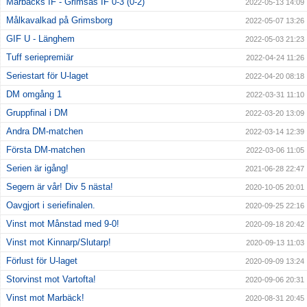
Marbäcks IF - Grimsås IF 0-3 (0-2)
2022-05-13 14:09
Målkavalkad på Grimsborg
2022-05-07 13:26
GIF U - Länghem
2022-05-03 21:23
Tuff seriepremiär
2022-04-24 11:26
Seriestart för U-laget
2022-04-20 08:18
DM omgång 1
2022-03-31 11:10
Gruppfinal i DM
2022-03-20 13:09
Andra DM-matchen
2022-03-14 12:39
Första DM-matchen
2022-03-06 11:05
Serien är igång!
2021-06-28 22:47
Segern är vår! Div 5 nästa!
2020-10-05 20:01
Oavgjort i seriefinalen.
2020-09-25 22:16
Vinst mot Månstad med 9-0!
2020-09-18 20:42
Vinst mot Kinnarp/Slutarp!
2020-09-13 11:03
Förlust för U-laget
2020-09-09 13:24
Storvinst mot Vartofta!
2020-09-06 20:31
Vinst mot Marbäck!
2020-08-31 20:45