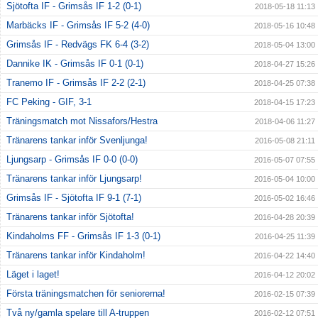
Sjötofta IF - Grimsås IF 1-2 (0-1)
2018-05-18 11:13
Marbäcks IF - Grimsås IF 5-2 (4-0)
2018-05-16 10:48
Grimsås IF - Redvägs FK 6-4 (3-2)
2018-05-04 13:00
Dannike IK - Grimsås IF 0-1 (0-1)
2018-04-27 15:26
Tranemo IF - Grimsås IF 2-2 (2-1)
2018-04-25 07:38
FC Peking - GIF, 3-1
2018-04-15 17:23
Träningsmatch mot Nissafors/Hestra
2018-04-06 11:27
Tränarens tankar inför Svenljunga!
2016-05-08 21:11
Ljungsarp - Grimsås IF 0-0 (0-0)
2016-05-07 07:55
Tränarens tankar inför Ljungsarp!
2016-05-04 10:00
Grimsås IF - Sjötofta IF 9-1 (7-1)
2016-05-02 16:46
Tränarens tankar inför Sjötofta!
2016-04-28 20:39
Kindaholms FF - Grimsås IF 1-3 (0-1)
2016-04-25 11:39
Tränarens tankar inför Kindaholm!
2016-04-22 14:40
Läget i laget!
2016-04-12 20:02
Första träningsmatchen för seniorerna!
2016-02-15 07:39
Två ny/gamla spelare till A-truppen
2016-02-12 07:51