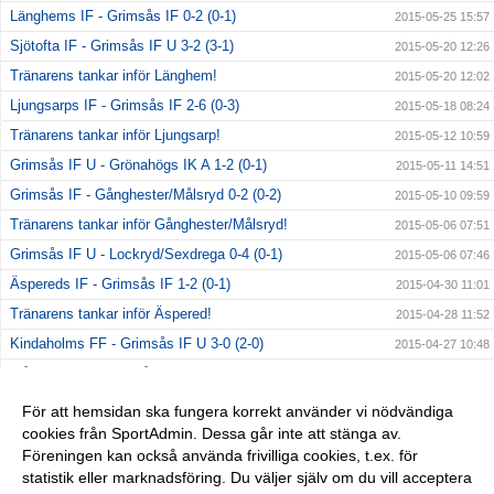
Länghems IF - Grimsås IF 0-2 (0-1)
2015-05-25 15:57
Sjötofta IF - Grimsås IF U 3-2 (3-1)
2015-05-20 12:26
Tränarens tankar inför Länghem!
2015-05-20 12:02
Ljungsarps IF - Grimsås IF 2-6 (0-3)
2015-05-18 08:24
Tränarens tankar inför Ljungsarp!
2015-05-12 10:59
Grimsås IF U - Grönahögs IK A 1-2 (0-1)
2015-05-11 14:51
Grimsås IF - Gånghester/Målsryd 0-2 (0-2)
2015-05-10 09:59
Tränarens tankar inför Gånghester/Målsryd!
2015-05-06 07:51
Grimsås IF U - Lockryd/Sexdrega 0-4 (0-1)
2015-05-06 07:46
Äspereds IF - Grimsås IF 1-2 (0-1)
2015-04-30 11:01
Tränarens tankar inför Äspered!
2015-04-28 11:52
Kindaholms FF - Grimsås IF U 3-0 (2-0)
2015-04-27 10:48
Månstads IF - Grimsås IF 1-2 (0-1)
2015-04-27 10:46
Tränarens tankar inför Månstad!
2015-04-22 15:27
För att hemsidan ska fungera korrekt använder vi nödvändiga
cookies från SportAdmin. Dessa går inte att stänga av.
Grimsås IF - Sjötofta IF 6-0 (3-0)
2015-04-18 11:20
Föreningen kan också använda frivilliga cookies, t.ex. för
Seriepremiär!!&#8207;
2015-04-15 08:11
statistik eller marknadsföring. Du väljer själv om du vill acceptera